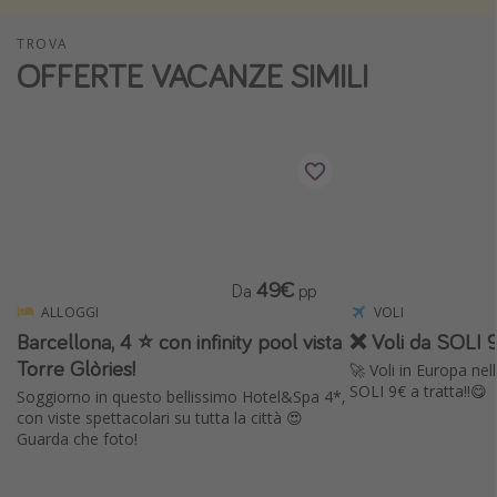
Vacanze con bambini
TROVA
Vacanze al mare
OFFERTE VACANZE SIMILI
Viaggi per single
Altri argomenti
Travel magazine
Calendario di viaggio
Festività del 2026
49€
Da
pp
Città più visitate
ALLOGGI
VOLI
Barcellona, 4 ⭐️ con infinity pool vista
❌ Voli da SOLI 9
Torre Glòries!
🚀 Voli in Europa ne
SOLI 9€ a tratta!!😋
Soggiorno in questo bellissimo Hotel&Spa 4*,
con viste spettacolari su tutta la città 😍
Guarda che foto!