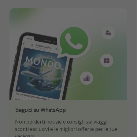
Seguici su WhatsApp
Scarica la nostra App
Non perderti notizie e consigli sui viaggi,
Sii il primo a conoscere le migliori offerte di
sconti esclusivi e le migliori offerte per le tue
viaggio
vacanze!