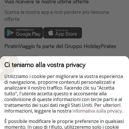
Vuoi ricevere le nostre ultime offerte
Scarica la nostra app e non perdere più nessuna
offerta
PiratinViaggio fa parte del Gruppo HolidayPirates
I nostri mercati
Ci teniamo alla vostra privacy
HolidayPirates
VakantiePiraten
WakacyjniPiraci
VoyagesPirates
Utilizziamo i cookie per migliorare la vostra esperienza
Ferienpiraten
Urlaubspiraten
di navigazione, proporre contenuti personalizzati e
Urlaubspiraten
ViajerosPiratas
analizzare il nostro traffico. Facendo clic su "Accetta
TravelPirates
tutto", l'utente accetta questo e acconsente alla
condivisione di queste informazioni con terze parti e al
Il nostro gruppo
trattamento dei suoi dati negli Stati Uniti. Per ulteriori
HolidayPirates Group
informazioni, leggere la nostra
.
informativa sulla privacy
Conoscici meglio
Informazioni legali
È possibile modificare le proprie preferenze in qualsiasi
momento. In caso di rifiuto, utilizzeremo solo i cookie