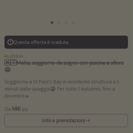
Grecia
Baleari
Egitto
Tunisia
Questa offerta è scaduta.
Malta
Canarie
ALLOGGI
🇲🇹Malta, soggiorno da sogno con piscina a sfioro
Capo Verde
😍
Soggiorna a St Paul's Bay in eccellente struttura a 5
Tipo di vacanza
minuti dalla spiaggia🏖️ Per tutto l'autunno, fino a
Vacanze last minute
dicembre☀️
Vacanze all inclusive
13€
Da
pp
Vacanze estate 2026
Info e prenotazioni
Vacanze di Pasqua 2026
Last minute capodanno