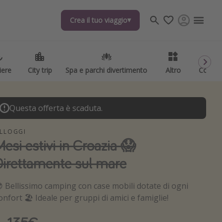
Crea il tuo viaggio
Crea il tuo viaggio
iere
iere
City trip
City trip
Spa e parchi divertimento
Spa e parchi divertimento
Altro
Altro
Codici
Codici
Questa offerta è scaduta.
LLOGGI
Mesi estivi in Croazia 😱
Direttamente sul mare
 Bellissimo camping con case mobili dotate di ogni
onfort 🏖️ Ideale per gruppi di amici e famiglie!