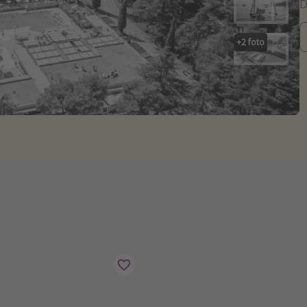
+
2
foto