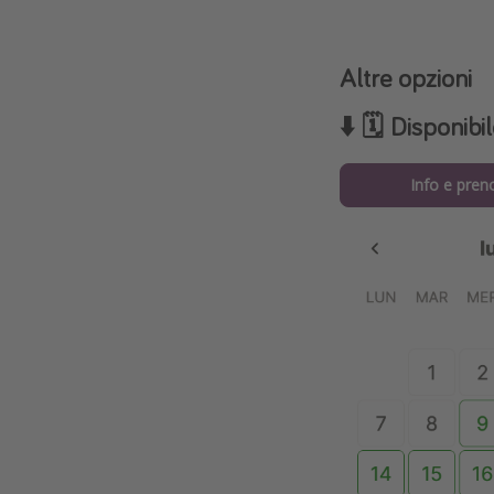
Altre opzioni
⬇️ 🗓️ Disponib
Info e pren