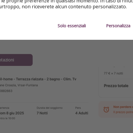
 le proprie preferenze in qualsiasi momento. In caso di rifiut
purtroppo, non riceverete alcun contenuto personalizzato.
Solo essenziali
Personalizza
giorno 7 notti (in 4) 01.06 - 08.06 a 134,75€/
otazioni