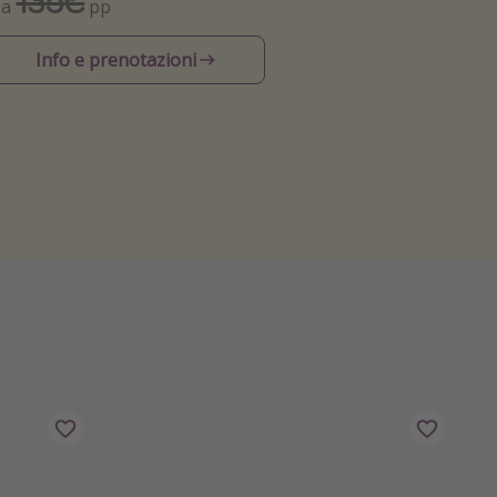
135€
Da
pp
Info e prenotazioni