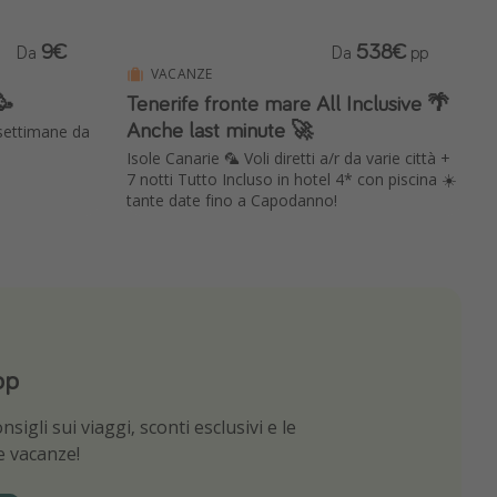
9€
538€
Da
Da
pp
VACANZE
🥳
Tenerife fronte mare All Inclusive 🌴
Anche last minute 🚀
 settimane da
Isole Canarie 🦜 Voli diretti a/r da varie città +
7 notti Tutto Incluso in hotel 4* con piscina ☀️
tante date fino a Capodanno!
pp
App
sigli sui viaggi, sconti esclusivi e le
e migliori offerte di viaggio
ue vacanze!