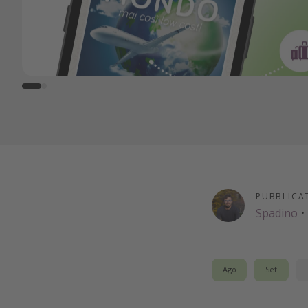
PUBBLICA
Spadino
·
Ago
Set