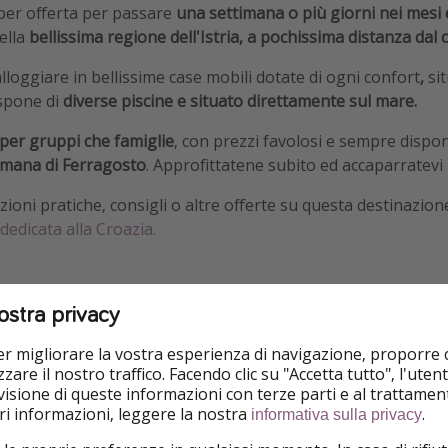
uper offerta per passare
una settimana o più giorni nei mesi e
ella
bellissima regione dell'Istria, a pochissima distanza dal c
loggiare in bellissime case mobili dotate di ogni confort
,
sit
spone di
diverse piscine e situato direttamente sul mare.
 per gruppi che famiglie
, con prezzi favolosi e sempre dispon
imana di Ferragosto
. Approfittatene subito ed accaparratevi l
ioni pratiche, consigli o altre offerte su questa destinazion
dedicata alla Croazia.
ostra privacy
per migliorare la vostra esperienza di navigazione, proporre
zare il nostro traffico. Facendo clic su "Accetta tutto", l'ute
isione di queste informazioni con terze parti e al trattament
Ideale per famiglie
Piscina
iori informazioni, leggere la nostra
.
informativa sulla privacy