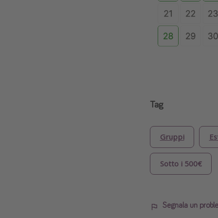
Tag
Gruppi
Es
Sotto i 500€
Segnala un probl