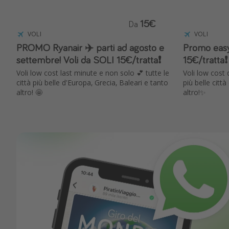
15€
Da
VOLI
VOLI
PROMO Ryanair ✈️ parti ad agosto e
Promo easy
settembre! Voli da SOLI 15€/tratta❗️
15€/tratta❗️
Voli low cost last minute e non solo 💕 tutte le
Voli low cost 
città più belle d'Europa, Grecia, Baleari e tanto
più belle citt
altro! 🤩
altro!✨