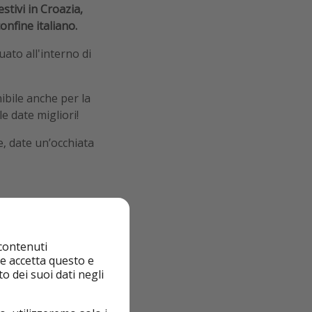
stivi in
Croazia,
onfine italiano.
uato all'interno di
ibile anche per la
e date migliori!
e, date un’occhiata
 contenuti
nte accetta questo e
o dei suoi dati negli