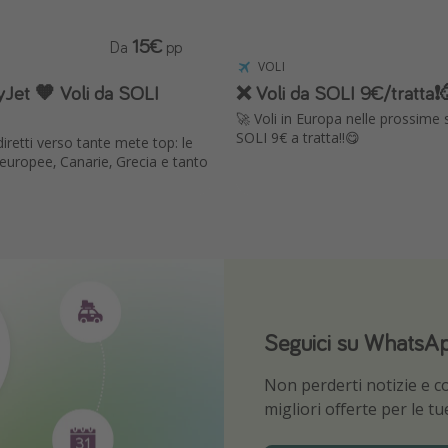
15€
Da
pp
VOLI
Jet 🧡 Voli da SOLI
❌ Voli da SOLI 9€/tratta❗️
🚀 Voli in Europa nelle prossime
SOLI 9€ a tratta!!😋
diretti verso tante mete top: le
à europee, Canarie, Grecia e tanto
Seguici su WhatsA
Scarica la nostra 
Non perderti notizie e con
Sii il primo a conoscere l
migliori offerte per le t