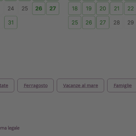
tate
Ferragosto
Vacanze al mare
Famiglie
ema legale