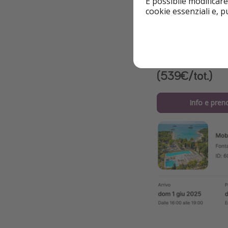
È possibile modificare
cookie essenziali e, 
Dettagli
➡️ Esempio sog
(539€/tot.)
Info e pren