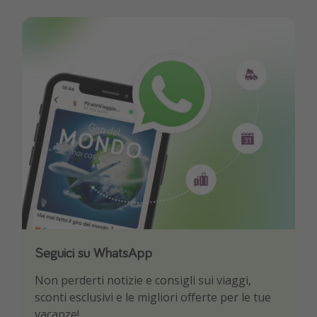
Seguici su WhatsApp
Scarica la nostra App
Non perderti notizie e consigli sui viaggi,
Sii il primo a conoscere le migliori offerte di
sconti esclusivi e le migliori offerte per le tue
viaggio
vacanze!