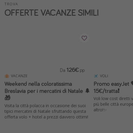
TROVA
Vacanze con bambini
OFFERTE VACANZE SIMILI
Vacanze al mare
Viaggi per single
Altri argomenti
Travel magazine
Calendario di viaggio
126€
Da
pp
Festività del 2026
VACANZE
VOLI
Weekend nella coloratissima
Promo easyJet 
Città più visitate
Breslavia per i mercatini di Natale 🌲
15€/tratta❗️
🎁
Voli low cost diretti
più belle città europ
Visita la città polacca in occasione dei suoi
altro!✨
tipici mercatini di Natale sfruttando questa
offerta volo + hotel a prezzi davvero ottimi!