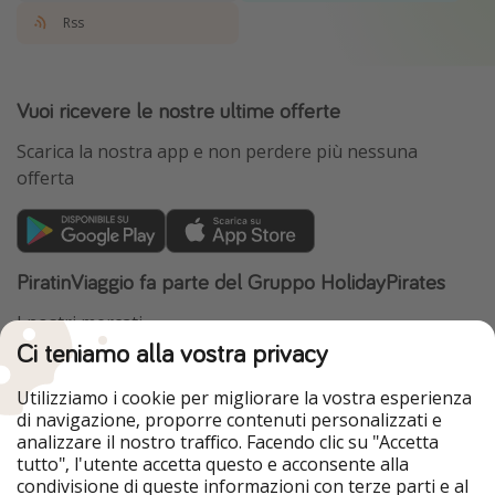
Rss
Vuoi ricevere le nostre ultime offerte
Scarica la nostra app e non perdere più nessuna
offerta
PiratinViaggio fa parte del Gruppo HolidayPirates
I nostri mercati
Ci teniamo alla vostra privacy
HolidayPirates
VakantiePiraten
WakacyjniPiraci
VoyagesPirates
Utilizziamo i cookie per migliorare la vostra esperienza
Ferienpiraten
Urlaubspiraten
di navigazione, proporre contenuti personalizzati e
Urlaubspiraten
ViajerosPiratas
analizzare il nostro traffico. Facendo clic su "Accetta
TravelPirates
tutto", l'utente accetta questo e acconsente alla
condivisione di queste informazioni con terze parti e al
Il nostro gruppo