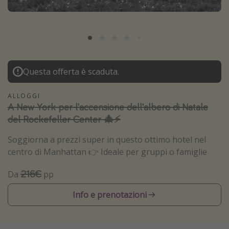
Grecia
Baleari
Egitto
Tunisia
Questa offerta è scaduta.
Malta
Canarie
ALLOGGI
A New York per l'accensione dell'albero di Natale
Capo Verde
del Rockefeller Center 🎄⚡️
Soggiorna a prezzi super in questo ottimo hotel nel
Tipo di vacanza
centro di Manhattan 👉 Ideale per gruppi o famiglie
Vacanze last minute
216€
Da
pp
Vacanze all inclusive
Vacanze estate 2026
Info e prenotazioni
Vacanze di Pasqua 2026
Last minute capodanno