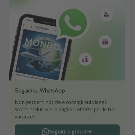
Seguici su WhatsApp
Scarica la nostra App
Non perderti notizie e consigli sui viaggi,
Sii il primo a conoscere le migliori offerte di
sconti esclusivi e le migliori offerte per le tue
viaggio
vacanze!
Seguici, è gratis!