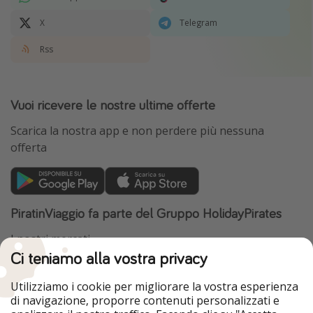
X
Telegram
Rss
Vuoi ricevere le nostre ultime offerte
Scarica la nostra app e non perdere più nessuna
offerta
PiratinViaggio fa parte del Gruppo HolidayPirates
I nostri mercati
Ci teniamo alla vostra privacy
HolidayPirates
VakantiePiraten
WakacyjniPiraci
VoyagesPirates
Utilizziamo i cookie per migliorare la vostra esperienza
Ferienpiraten
Urlaubspiraten
di navigazione, proporre contenuti personalizzati e
Urlaubspiraten
ViajerosPiratas