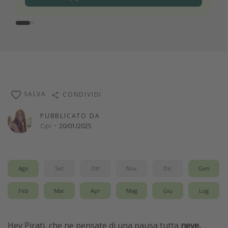
SALVA
CONDIVIDI
PUBBLICATO DA
Cipi
·
20/01/2025
Ago
Set
Ott
Nov
Dic
Gen
Feb
Mar
Apr
Mag
Giu
Lug
Hey Pirati, che ne pensate di una pausa tutta
neve,