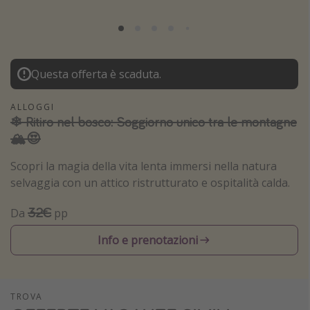
Grecia
Baleari
Egitto
Questa offerta è scaduta.
Tunisia
Malta
ALLOGGI
❄ Ritiro nel bosco: Soggiorno unico tra le montagne
Canarie
🏔️😍
Capo Verde
Scopri la magia della vita lenta immersi nella natura
selvaggia con un attico ristrutturato e ospitalità calda.
Tipo di vacanza
32€
Da
pp
Vacanze last minute
Vacanze all inclusive
Info e prenotazioni
Vacanze estate 2026
Vacanze di Pasqua 2026
TROVA
Last minute capodanno