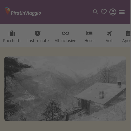
Pacchetti
Last minute
All Inclusive
Hotel
Voli
Ago
Categorie
Voli
Hotel
Vacanze
Crociere
Destinazioni
Tutte le destinazioni
Italia
Albania