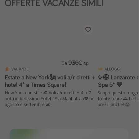
OFFERTE VACANZE SIMILI
Vacanze con bambini
Vacanze al mare
Viaggi per single
Altri argomenti
Travel magazine
936€
Da
pp
Calendario di viaggio
VACANZE
ALLOGGI
Estate a New York🗽 voli a/r diretti +
✨🤩 Lanzarote d
Festività del 2026
hotel 4* a Times Square❗️
Spa 5* 💙
Città più visitate
New York con stile 👒 Voli a/r diretti + 4 o 7
Scopri questo magnif
notti in bellissimo Yotel 4* a Manhattan💖 ad
fronte mare 🌅 Le fot
agosto e settembre 🌆
prezzi anche! 😱