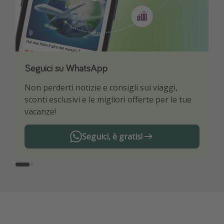
Seguici su WhatsApp
Scarica la nostra App
Non perderti notizie e consigli sui viaggi,
Sii il primo a conoscere le migliori offerte di
sconti esclusivi e le migliori offerte per le tue
viaggio
vacanze!
Seguici, è gratis!