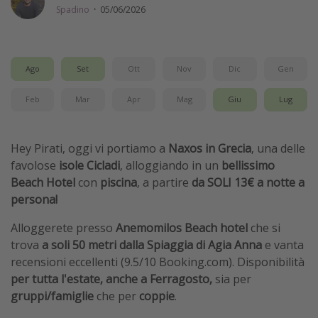
Spadino
·
05/06/2026
Vacanze con bambini
Vacanze al mare
Viaggi per single
Ago
Set
Ott
Nov
Dic
Gen
Feb
Mar
Apr
Mag
Giu
Lug
Altri argomenti
Travel magazine
Hey Pirati, oggi vi portiamo a
Naxos in Grecia
, una delle
Calendario di viaggio
favolose
isole Cicladi
,
alloggiando in un
bellissimo
Festività del 2026
Beach Hotel
con
piscina
, a partire
da SOLI 13€ a notte a
persona!
Città più visitate
Alloggerete presso
Anemomilos Beach hotel
che
si
trova
a soli 50 metri dalla Spiaggia di Agia Anna
e vanta
recensioni eccellenti (9.5/10 Booking.com). Disponibilità
per tutta l'estate, anche a Ferragosto,
sia per
gruppi/famiglie
che per
coppie
.