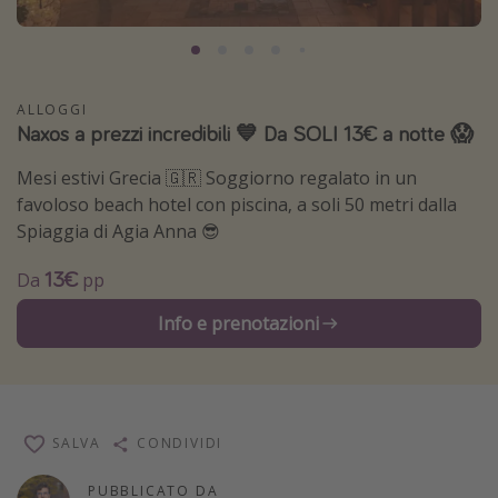
Grecia
Baleari
Egitto
ALLOGGI
Naxos a prezzi incredibili 💙 Da SOLI 13€ a notte 😱
Tunisia
Malta
Mesi estivi Grecia 🇬🇷 Soggiorno regalato in un
favoloso beach hotel con piscina, a soli 50 metri dalla
Canarie
Spiaggia di Agia Anna 😎
Capo Verde
13€
Da
pp
Tipo di vacanza
Info e prenotazioni
Vacanze last minute
Vacanze all inclusive
Vacanze estate 2026
SALVA
CONDIVIDI
Vacanze di Pasqua 2026
Last minute capodanno
PUBBLICATO DA