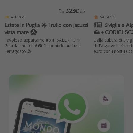
323€
Da
pp
ALLOGGI
VACANZE
Estate in Puglia ☀️ Trullo con jacuzzi
💃🏻 Siviglia e 
vista mare 😱
🌅 + CODICI SC
Favoloso appartamento in SALENTO ✨
Dalla cultura di Sivi
Guarda che foto! 📷 Disponibile anche a
dell'Algarve in 4 not
Ferragosto 🏖️
euro con i nostri C