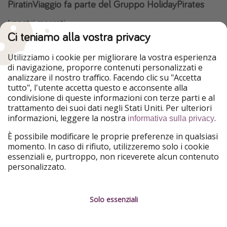
PiratinViaggio fa parte del Gruppo HolidayPirates
I nostri mercati
Ci teniamo alla vostra privacy
HolidayPirates
VakantiePiraten
WakacyjniPiraci
VoyagesPirates
Utilizziamo i cookie per migliorare la vostra esperienza
Ferienpiraten
Urlaubspiraten
di navigazione, proporre contenuti personalizzati e
Urlaubspiraten
ViajerosPiratas
analizzare il nostro traffico. Facendo clic su "Accetta
TravelPirates
tutto", l'utente accetta questo e acconsente alla
condivisione di queste informazioni con terze parti e al
Il nostro gruppo
trattamento dei suoi dati negli Stati Uniti. Per ulteriori
HolidayPirates Group
informazioni, leggere la nostra
.
informativa sulla privacy
Conoscici meglio
Informazioni legali
È possibile modificare le proprie preferenze in qualsiasi
momento. In caso di rifiuto, utilizzeremo solo i cookie
Chi siamo
Termini d' Uso
essenziali e, purtroppo, non riceverete alcun contenuto
personalizzato.
Lavora con noi
Informativa sulla privacy
Stampa
Note legali
Solo essenziali
Partner
Gestione dei servizi