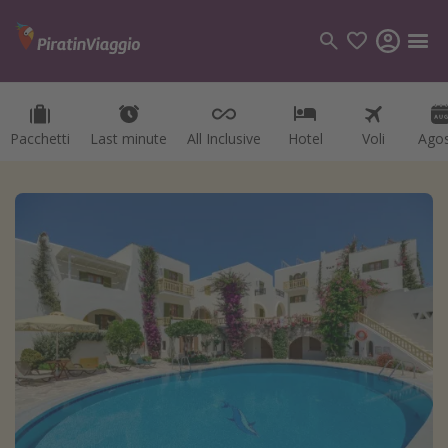
Pacchetti
Last minute
All Inclusive
Hotel
Voli
Ago
Categorie
Voli
Hotel
Vacanze
Crociere
Destinazioni
Tutte le destinazioni
Italia
Albania