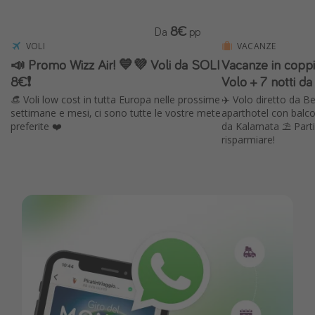
8€
Da
pp
VOLI
VACANZE
📣 Promo Wizz Air! 💙💜 Voli da SOLI
Vacanze in copp
8€❗️
Volo + 7 notti d
👒 Voli low cost in tutta Europa nelle prossime
✈️ Volo diretto da B
settimane e mesi, ci sono tutte le vostre mete
aparthotel con balco
preferite ❤️
da Kalamata ⛱️ Part
risparmiare!