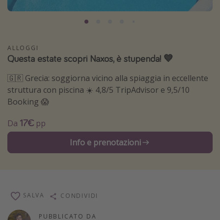
Grecia
Baleari
Egitto
ALLOGGI
Questa estate scopri Naxos, è stupenda! 💙
Tunisia
Malta
🇬🇷 Grecia: soggiorna vicino alla spiaggia in eccellente
struttura con piscina ☀️ 4,8/5 TripAdvisor e 9,5/10
Canarie
Booking 😱
Capo Verde
17€
Da
pp
Tipo di vacanza
Info e prenotazioni
Vacanze last minute
Vacanze all inclusive
Vacanze estate 2026
SALVA
CONDIVIDI
Vacanze di Pasqua 2026
Last minute capodanno
PUBBLICATO DA