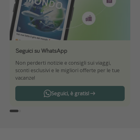
Seguici su WhatsApp
Scarica la nostra App
Non perderti notizie e consigli sui viaggi,
Sii il primo a conoscere le migliori offerte di
sconti esclusivi e le migliori offerte per le tue
viaggio
vacanze!
Seguici, è gratis!