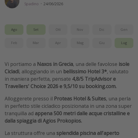
Spadino
·
24/06/2026
Vacanze con bambini
Vacanze al mare
Viaggi per single
Ago
Set
Ott
Nov
Dic
Gen
Feb
Mar
Apr
Mag
Giu
Lug
Altri argomenti
Travel magazine
Vi portiamo a
Naxos in Grecia
, una delle favolose
isole
Calendario di viaggio
Cicladi
,
alloggiando in un
bellissimo Hotel 3*
, valutato
Festività del 2026
in maniera perfetta, pensate
4,8/5 TripAdvisor e
Travellers' Choice 2026 e 9,5/10 su booking.com.
Città più visitate
Alloggerete presso il
Proteas Hotel & Suites
, una perla
in perfetto stile cicladico posizionata in una zona super
tranquilla ad
appena 500 metri dalle acque cristalline e
dalla spiaggia di Agios Prokopios.
La struttura offre una
splendida piscina all'aperto