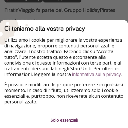
PiratinViaggio fa parte del Gruppo HolidayPirates
I nostri mercati
Ci teniamo alla vostra privacy
HolidayPirates
VakantiePiraten
WakacyjniPiraci
VoyagesPirates
Utilizziamo i cookie per migliorare la vostra esperienza
Ferienpiraten
Urlaubspiraten
di navigazione, proporre contenuti personalizzati e
Urlaubspiraten
ViajerosPiratas
analizzare il nostro traffico. Facendo clic su "Accetta
TravelPirates
tutto", l'utente accetta questo e acconsente alla
condivisione di queste informazioni con terze parti e al
Il nostro gruppo
trattamento dei suoi dati negli Stati Uniti. Per ulteriori
HolidayPirates Group
informazioni, leggere la nostra
.
informativa sulla privacy
Conoscici meglio
Informazioni legali
È possibile modificare le proprie preferenze in qualsiasi
momento. In caso di rifiuto, utilizzeremo solo i cookie
Chi siamo
Termini d' Uso
essenziali e, purtroppo, non riceverete alcun contenuto
personalizzato.
Lavora con noi
Informativa sulla privacy
Stampa
Note legali
Solo essenziali
Partner
Gestione dei servizi