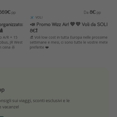
.669€
8€
pp
Da
pp
VOLI
rganizzato:
📣 Promo Wizz Air! 💙💜 Voli da SOLI
🎎
8€❗️
 A/R + 15
👒 Voli low cost in tutta Europa nelle prossime
tobus, JR West
settimane e mesi, ci sono tutte le vostre mete
on cena 🍜
preferite ❤️
pp
App
sigli sui viaggi, sconti esclusivi e le
e migliori offerte di viaggio
ue vacanze!