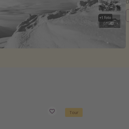
+
1
foto
Tour