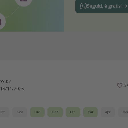
Seguici, è gratis!
TO DA
S
18/11/2025
Ott
Nov
Dic
Gen
Feb
Mar
Apr
Ma