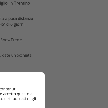
glio
, in
Trentino
ato a
poca distanza
lo" di 6 giorni
e SnowTrex e
e, date un’occhiata
 contenuti
nte accetta questo e
o dei suoi dati negli
ncluso