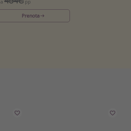
454€
Da
pp
Prenota