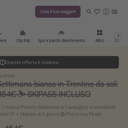
Crea il tuo viaggio
Crea il tuo viaggio
iere
iere
City trip
City trip
Spa e parchi divertimento
Spa e parchi divertimento
Altro
Altro
Codici
Codici
Questa offerta è scaduta.
LLOGGI
Settimana bianca in Trentino da soli
454€ ⛷ SKIPASS INCLUSO
️ 7 notti a Pinzolo (Madonna di Campiglio) in eccellente
otel 3* + Skipass di 6 giorni 😱 Prezzi top Pirati!