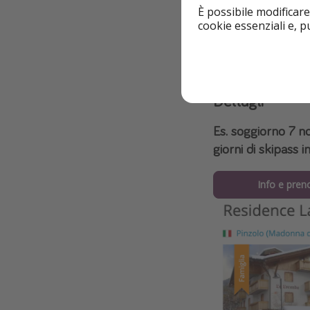
È possibile modificare
Vicino alla piste d
cookie essenziali e, 
Dettagli
Es. soggiorno 7 n
giorni di skipass
Info e pren