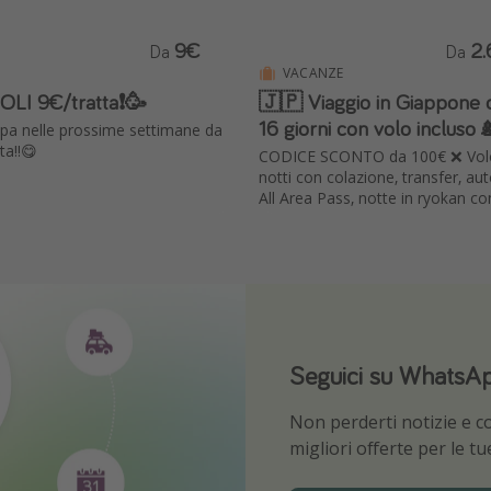
9€
2
Da
Da
VACANZE
OLI 9€/tratta❗️🥳
🇯🇵 Viaggio in Giappone o
16 giorni con volo incluso 
ropa nelle prossime settimane da
ta!!😋
CODICE SCONTO da 100€ ❌ Volo
notti con colazione, transfer, au
All Area Pass, notte in ryokan c
Seguici su WhatsA
Scarica la nostra 
Non perderti notizie e con
Sii il primo a conoscere l
migliori offerte per le t