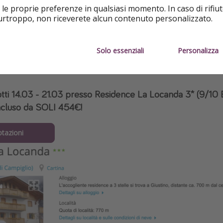
 le proprie preferenze in qualsiasi momento. In caso di rifiut
a sci
purtroppo, non riceverete alcun contenuto personalizzato.
Solo essenziali
Personalizza
otti 14.03 - 21.03 presso Residence La Locanda 3* (9/10
 incluso da SOLI 454€!
otazioni