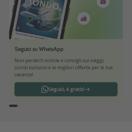
Seguici su WhatsApp
Scarica la nostra App
Non perderti notizie e consigli sui viaggi,
Sii il primo a conoscere le migliori offerte di
sconti esclusivi e le migliori offerte per le tue
viaggio
vacanze!
Seguici, è gratis!