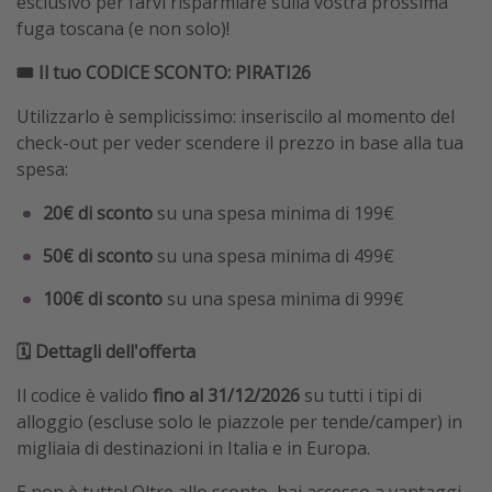
esclusivo per farvi risparmiare sulla vostra prossima
fuga toscana (e non solo)!
🎟️ Il tuo CODICE SCONTO: PIRATI26
Utilizzarlo è semplicissimo: inseriscilo al momento del
check-out per veder scendere il prezzo in base alla tua
spesa:
20€ di sconto
su una spesa minima di 199€
50€ di sconto
su una spesa minima di 499€
100€ di sconto
su una spesa minima di 999€
🗓️ Dettagli dell'offerta
Il codice è valido
fino al 31/12/2026
su tutti i tipi di
alloggio (escluse solo le piazzole per tende/camper) in
migliaia di destinazioni in Italia e in Europa.