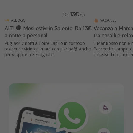
13€
Da
pp
ALLOGGI
VACANZE
ALT! 🛑 Mesi estivi in Salento: Da 13€
Vacanza a Marsa
a notte a persona!
tra coralli e rela
Puglia🍉 7 notti a Torre Lapillo in comodo
Il Mar Rosso non è m
residence vicino al mare con piscina😎 Anche
Pacchetto completo c
per gruppi e a Ferragosto!
inclusive fino a dice