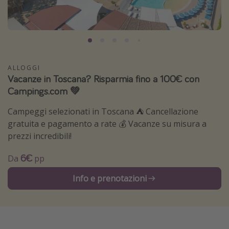
Grecia
Baleari
Egitto
Tunisia
ALLOGGI
Vacanze in Toscana? Risparmia fino a 100€ con
Malta
Campings.com 💚
Canarie
Capo Verde
Campeggi selezionati in Toscana ⛺️ Cancellazione
gratuita e pagamento a rate 💰 Vacanze su misura a
prezzi incredibili!
Tipo di vacanza
6€
Da
pp
Vacanze last minute
Vacanze all inclusive
Info e prenotazioni
Vacanze estate 2026
Vacanze di Pasqua 2026
Last minute capodanno