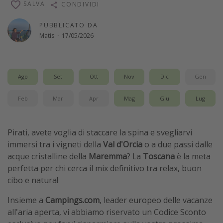
SALVA
CONDIVIDI
Vacanze con bambini
PUBBLICATO DA
Vacanze al mare
Matis
·
17/05/2026
Viaggi per single
Altri argomenti
Ago
Set
Ott
Nov
Dic
Gen
Travel magazine
Feb
Mar
Apr
Mag
Giu
Lug
Calendario di viaggio
Festività del 2026
Pirati, avete voglia di staccare la spina e svegliarvi
Città più visitate
immersi tra i vigneti della
Val d'Orcia
o a due passi dalle
acque cristalline della
Maremma
? La
Toscana
è la meta
perfetta per chi cerca il mix definitivo tra relax, buon
cibo e natura!
Insieme a
Campings.com
, leader europeo delle vacanze
all'aria aperta, vi abbiamo riservato un Codice Sconto