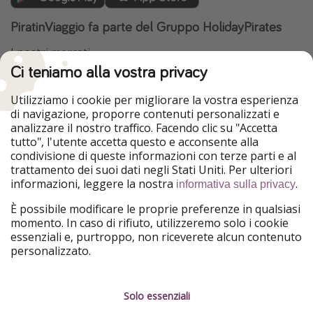
PiratinViaggio fa parte del Gruppo HolidayPirates
I nostri mercati
Ci teniamo alla vostra privacy
HolidayPirates
VakantiePiraten
WakacyjniPiraci
VoyagesPirates
Utilizziamo i cookie per migliorare la vostra esperienza
Ferienpiraten
Urlaubspiraten
di navigazione, proporre contenuti personalizzati e
Urlaubspiraten
ViajerosPiratas
analizzare il nostro traffico. Facendo clic su "Accetta
TravelPirates
tutto", l'utente accetta questo e acconsente alla
condivisione di queste informazioni con terze parti e al
Il nostro gruppo
trattamento dei suoi dati negli Stati Uniti. Per ulteriori
HolidayPirates Group
informazioni, leggere la nostra
.
informativa sulla privacy
Conoscici meglio
Informazioni legali
È possibile modificare le proprie preferenze in qualsiasi
momento. In caso di rifiuto, utilizzeremo solo i cookie
Chi siamo
Termini d' Uso
essenziali e, purtroppo, non riceverete alcun contenuto
personalizzato.
Lavora con noi
Informativa sulla privacy
Stampa
Note legali
Solo essenziali