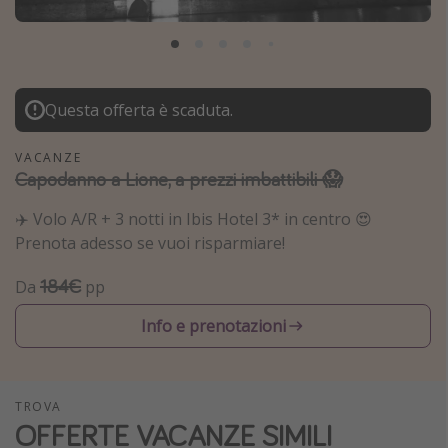
Grecia
Baleari
Egitto
Questa offerta è scaduta.
Tunisia
Malta
VACANZE
Capodanno a Lione, a prezzi imbattibili 😱
Canarie
Capo Verde
✈️ Volo A/R + 3 notti in Ibis Hotel 3* in centro 😍
Prenota adesso se vuoi risparmiare!
Tipo di vacanza
184€
Da
pp
Vacanze last minute
Info e prenotazioni
Vacanze all inclusive
Vacanze estate 2026
TROVA
Vacanze di Pasqua 2026
OFFERTE VACANZE SIMILI
Last minute capodanno