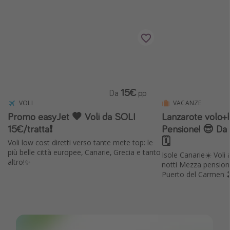
Vacanze con bambini
Vacanze al mare
Viaggi per single
Altri argomenti
15€
Da
pp
Travel magazine
VOLI
VACANZE
Calendario di viaggio
Promo easyJet 🧡 Voli da SOLI
Lanzarote volo+
15€/tratta❗️
Pensione! 😎 Da
Festività del 2026
🗓️
Voli low cost diretti verso tante mete top: le
Città più visitate
più belle città europee, Canarie, Grecia e tanto
Isole Canarie☀️ Voli a
altro!✨
notti Mezza pension
Puerto del Carmen 