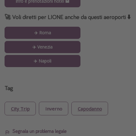
Info e prenotazioni hotel 🏨
🚀 Voli diretti per LIONE anche da questi aeroporti
⬇️
✈️ Roma
✈️ Venezia
✈️ Napoli
Tag
City Trip
Inverno
Capodanno
Segnala un problema legale