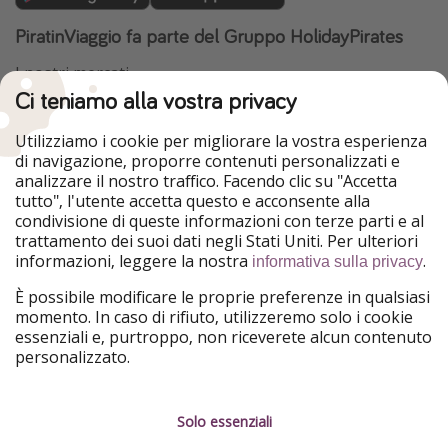
PiratinViaggio fa parte del Gruppo HolidayPirates
I nostri mercati
Ci teniamo alla vostra privacy
HolidayPirates
VakantiePiraten
WakacyjniPiraci
VoyagesPirates
Utilizziamo i cookie per migliorare la vostra esperienza
Ferienpiraten
Urlaubspiraten
di navigazione, proporre contenuti personalizzati e
Urlaubspiraten
ViajerosPiratas
analizzare il nostro traffico. Facendo clic su "Accetta
TravelPirates
tutto", l'utente accetta questo e acconsente alla
condivisione di queste informazioni con terze parti e al
Il nostro gruppo
trattamento dei suoi dati negli Stati Uniti. Per ulteriori
HolidayPirates Group
informazioni, leggere la nostra
.
informativa sulla privacy
Conoscici meglio
Informazioni legali
È possibile modificare le proprie preferenze in qualsiasi
momento. In caso di rifiuto, utilizzeremo solo i cookie
Chi siamo
Termini d' Uso
essenziali e, purtroppo, non riceverete alcun contenuto
personalizzato.
Lavora con noi
Informativa sulla privacy
Stampa
Note legali
Solo essenziali
Partner
Gestione dei servizi