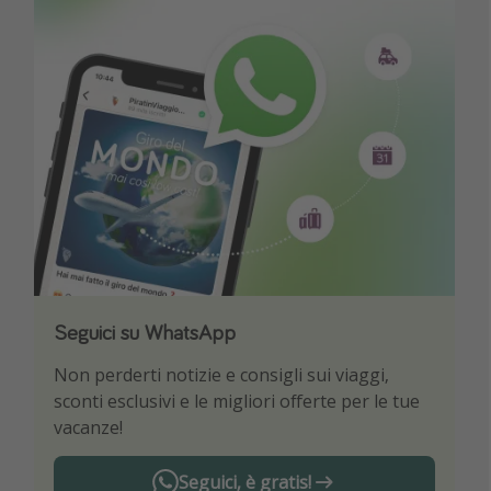
Seguici su WhatsApp
Scarica la nostra App
Non perderti notizie e consigli sui viaggi,
Sii il primo a conoscere le migliori offerte di
sconti esclusivi e le migliori offerte per le tue
viaggio
vacanze!
Seguici, è gratis!