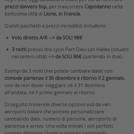
prezzi davvero top,
per trascorrere
Capodanno
nella
bellissima città di
Lione, in Francia.
Questi pacchetti a prezzi incredibili includono:
Volo diretto A/R
--> da SOLI 98€
3 notti
presso ibis Lyon Part Dieu Les Halles (situato
nel centro città)
--> da SOLI 86€
(partendo in due).
Esempi da 3 notti (ma potete cambiare date) con
comode partenze il 30 dicembre e ritorno il 2 gennaio
,
così da non dover viaggiare né il 31 dicembre
all'andata, né il primo gennaio al ritorno.
Di seguito troverete diverse opzioni voli da vari
aeroporti italiani che potrete personalizzare
cambiando date, numero di persone, aeroporto di
partenza e arrivo. Una volta trovati i voli perfetti,
potrete abbinare l'hotel suggerito cambiando