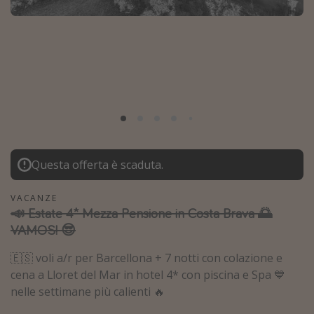
Grecia
Baleari
Egitto
Tunisia
Malta
Canarie
Capo Verde
Questa offerta è scaduta.
Tipo di vacanza
VACANZE
📣 Estate 4* Mezza Pensione in Costa Brava 🌅
Vacanze last minute
VAMOS! 😎
Vacanze all inclusive
🇪🇸 voli a/r per Barcellona + 7 notti con colazione e
Vacanze estate 2026
cena a Lloret del Mar in hotel 4* con piscina e Spa 💙
Vacanze di Pasqua 2026
nelle settimane più calienti 🔥
Last minute capodanno