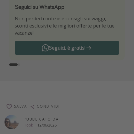
Seguici su WhatsApp
Scarica la nostra App
Non perderti notizie e consigli sui viaggi,
Sii il primo a conoscere le migliori offerte di
sconti esclusivi e le migliori offerte per le tue
viaggio
vacanze!
Seguici, è gratis!
SALVA
CONDIVIDI
PUBBLICATO DA
Hook
·
12/06/2026