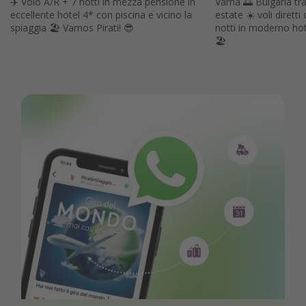
✈️ Volo A/R + 7 notti in mezza pensione in
Varna 🌅 Bulgaria tra
eccellente hotel 4* con piscina e vicino la
estate ☀️ voli diret
spiaggia 🏖️ Vamos Pirati! 😎
notti in moderno hot
🏖️