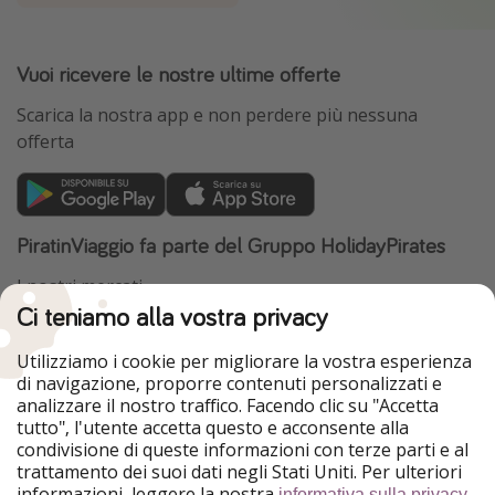
Vuoi ricevere le nostre ultime offerte
Scarica la nostra app e non perdere più nessuna
offerta
PiratinViaggio fa parte del Gruppo HolidayPirates
I nostri mercati
Ci teniamo alla vostra privacy
HolidayPirates
VakantiePiraten
WakacyjniPiraci
VoyagesPirates
Utilizziamo i cookie per migliorare la vostra esperienza
Ferienpiraten
Urlaubspiraten
di navigazione, proporre contenuti personalizzati e
Urlaubspiraten
ViajerosPiratas
analizzare il nostro traffico. Facendo clic su "Accetta
TravelPirates
tutto", l'utente accetta questo e acconsente alla
condivisione di queste informazioni con terze parti e al
Il nostro gruppo
trattamento dei suoi dati negli Stati Uniti. Per ulteriori
HolidayPirates Group
informazioni, leggere la nostra
.
informativa sulla privacy