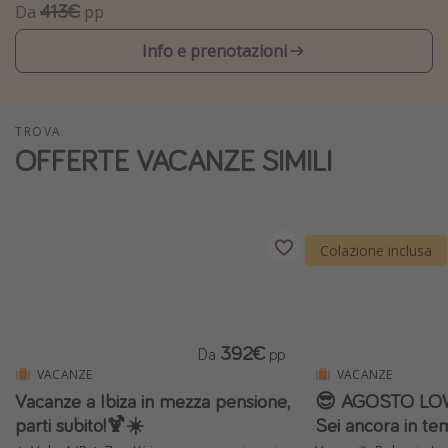
413€
Da
pp
Vacanze con bambini
Info e prenotazioni
Vacanze al mare
Viaggi per single
TROVA
Altri argomenti
OFFERTE VACANZE SIMILI
Travel magazine
Calendario di viaggio
Festività del 2026
Colazione inclusa
Città più visitate
392€
Da
pp
VACANZE
VACANZE
Vacanze a Ibiza in mezza pensione,
😎 AGOSTO LOW
parti subito!🍹☀️
Sei ancora in te