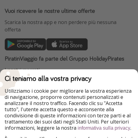
Vuoi ricevere le nostre ultime offerte
Scarica la nostra app e non perdere più nessuna
offerta
PiratinViaggio fa parte del Gruppo HolidayPirates
I nostri mercati
Ci teniamo alla vostra privacy
HolidayPirates
VakantiePiraten
WakacyjniPiraci
VoyagesPirates
Utilizziamo i cookie per migliorare la vostra esperienza
Ferienpiraten
Urlaubspiraten
di navigazione, proporre contenuti personalizzati e
Urlaubspiraten
ViajerosPiratas
analizzare il nostro traffico. Facendo clic su "Accetta
TravelPirates
tutto", l'utente accetta questo e acconsente alla
condivisione di queste informazioni con terze parti e al
Il nostro gruppo
trattamento dei suoi dati negli Stati Uniti. Per ulteriori
HolidayPirates Group
informazioni, leggere la nostra
.
informativa sulla privacy
Conoscici meglio
Informazioni legali