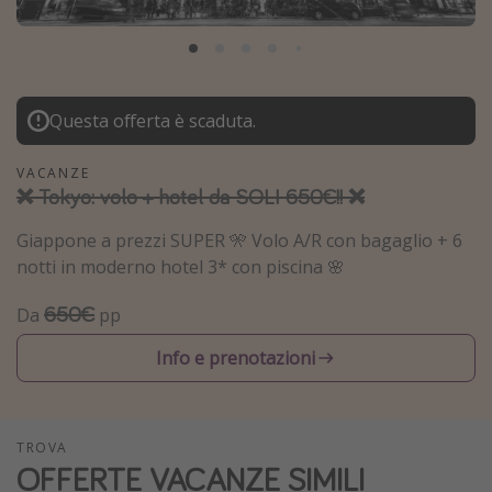
Grecia
Baleari
Egitto
Questa offerta è scaduta.
Tunisia
Malta
VACANZE
❌ Tokyo: volo + hotel da SOLI 650€!! ❌
Canarie
Capo Verde
Giappone a prezzi SUPER 🎌 Volo A/R con bagaglio + 6
notti in moderno hotel 3* con piscina 🌸
Tipo di vacanza
650€
Da
pp
Vacanze last minute
Info e prenotazioni
Vacanze all inclusive
Vacanze estate 2026
TROVA
Vacanze di Pasqua 2026
OFFERTE VACANZE SIMILI
Last minute capodanno