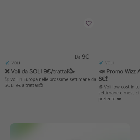
Vacanze con bambini
Vacanze al mare
Viaggi per single
Altri argomenti
9€
Da
Travel magazine
VOLI
VOLI
Calendario di viaggio
❌ Voli da SOLI 9€/tratta❗️🥳
📣 Promo Wizz Ai
8€❗️
Festività del 2026
🚀 Voli in Europa nelle prossime settimane da
SOLI 9€ a tratta!!😋
👒 Voli low cost in 
Città più visitate
settimane e mesi, ci
preferite ❤️