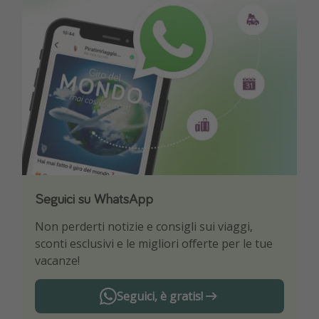
Seguici su WhatsApp
Scarica la nostra App
Non perderti notizie e consigli sui viaggi,
Sii il primo a conoscere le migliori offerte di
sconti esclusivi e le migliori offerte per le tue
viaggio
vacanze!
Seguici, è gratis!