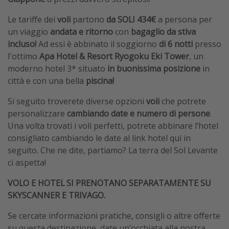
Le tariffe dei
voli
partono
da SOLI 434€
a persona per
un viaggio
andata e ritorno
con
bagaglio da stiva
incluso!
Ad essi è abbinato il soggiorno
di
6 notti
presso
l'ottimo
Apa Hotel & Resort Ryogoku Eki Tower
, un
moderno hotel 3* situato
in buonissima posizione
in
città e con una bella
piscina!
Si seguito troverete diverse opzioni
voli
che potrete
personalizzare
cambiando date e numero di persone
.
Una volta trovati i voli perfetti, potrete abbinare l’hotel
consigliato cambiando le date al link hotel qui in
seguito. Che ne dite, partiamo? La terra del Sol Levante
ci aspetta!
VOLO E HOTEL SI PRENOTANO SEPARATAMENTE SU
SKYSCANNER E TRIVAGO.
Se cercate informazioni pratiche, consigli o altre offerte
su questa destinazione, date un’occhiata alla nostra