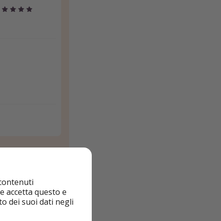
post e soggetti a
 contenuti
 date del viaggio
nte accetta questo e
o dei suoi dati negli
ato agli utenti di