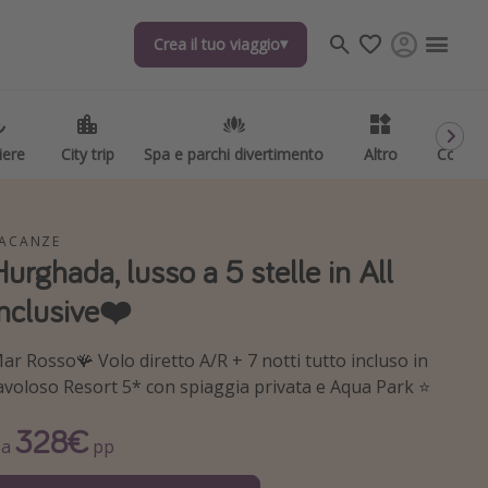
Crea il tuo viaggio
Crea il tuo viaggio
iere
iere
City trip
City trip
Spa e parchi divertimento
Spa e parchi divertimento
Altro
Altro
Codici
Codici
ACANZE
Hurghada, lusso a 5 stelle in All
Inclusive❤️
ar Rosso🪸 Volo diretto A/R + 7 notti tutto incluso in
avoloso Resort 5* con spiaggia privata e Aqua Park ⭐️
328€
Da
pp