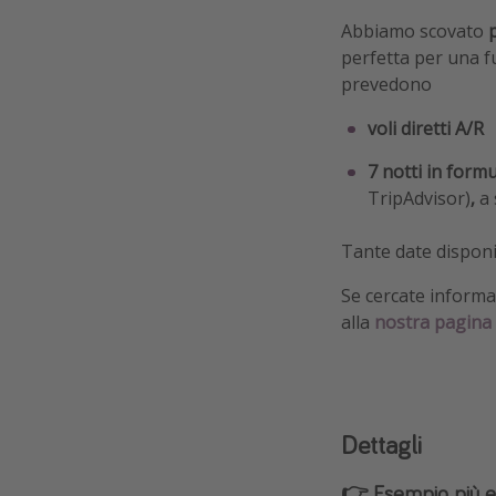
Abbiamo scovato
p
perfetta per una fu
prevedono
voli diretti A/R
7 notti in form
TripAdvisor)
,
a 
Tante date disponi
Se cercate informaz
alla
nostra pagina 
Dettagli
👉 Esempio più 