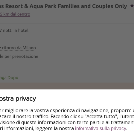
ostra privacy
prezzi indicati sono validi al momento della pubblicazione del 
per migliorare la vostra esperienza di navigazione, proporre
ta è personalizzabile: puoi cambiare il numero di persone e le
zare il nostro traffico. Facendo clic su "Accetta tutto", l'ute
sui link di prenotazione.
isione di queste informazioni con terze parti e al trattament
iori informazioni, leggere la nostra
.
informativa sulla privacy
EFONO
: chiama lastminute.com al numero
02 30318502,
dedic