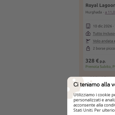
PRENOTA
Ci teniamo alla v
IMPORTANTE
: I 
Utilizziamo i cookie 
variazioni. L'offer
personalizzati e analiz
dopo aver cliccato 
acconsente alla condiv
Stati Uniti. Per ulter
PRENOTA AL TEL