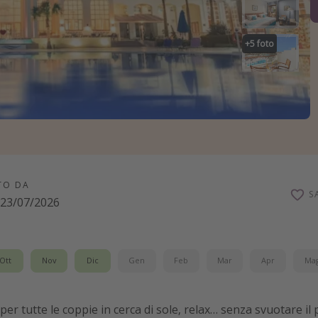
+
5
foto
TO DA
S
23/07/2026
Ott
Nov
Dic
Gen
Feb
Mar
Apr
Ma
 per tutte le coppie in cerca di sole, relax… senza svuotare il 