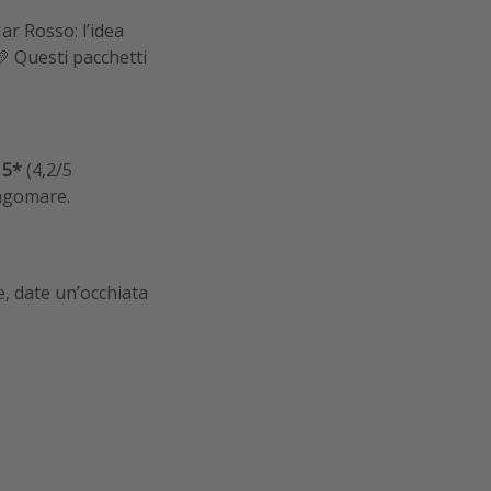
ar Rosso: l’idea
💛 Questi pacchetti
 5*
(4,2/5
ungomare.
e, date un’occhiata