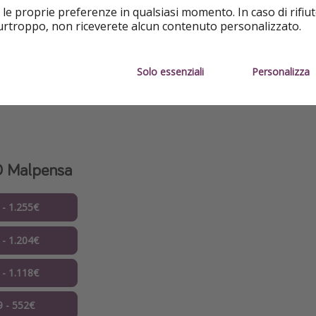
 le proprie preferenze in qualsiasi momento. In caso di rifiut
 lunedì al venerdì, dalle 9.00 e alle 18.00.
purtroppo, non riceverete alcun contenuto personalizzato.
TELEFONO
Solo essenziali
Personalizza
 Malpensa
 - 1.255€
 - 1.204€
 - 1.118€
9 - 552€