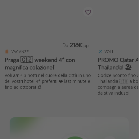
218€
Da
pp
VACANZE
VOLI
Praga 🇨🇿 weekend 4* con
PROMO Qatar Air
magnifica colazione❗️
Thailandia! 🏖️
Voli a/r + 3 notti nel cuore della città in uno
Codice Sconto fino al
dei vostri hotel 4* preferiti ❤️ last minute e
Thailandia 🇹🇭 a bo
fino ad ottobre! 👒
compagnia aerea del mondo 😍 con bagaglio
da stiva incluso!