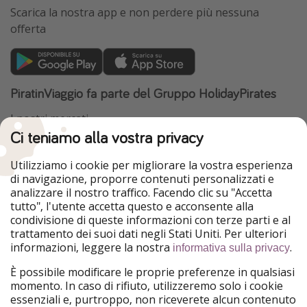
Scarica la nostra app e non perdere più nessuna
offerta
PiratinViaggio fa parte del Gruppo HolidayPirates
I nostri mercati
Ci teniamo alla vostra privacy
HolidayPirates
VakantiePiraten
WakacyjniPiraci
VoyagesPirates
Utilizziamo i cookie per migliorare la vostra esperienza
Ferienpiraten
Urlaubspiraten
di navigazione, proporre contenuti personalizzati e
Urlaubspiraten
ViajerosPiratas
analizzare il nostro traffico. Facendo clic su "Accetta
TravelPirates
tutto", l'utente accetta questo e acconsente alla
condivisione di queste informazioni con terze parti e al
Il nostro gruppo
trattamento dei suoi dati negli Stati Uniti. Per ulteriori
HolidayPirates Group
informazioni, leggere la nostra
.
informativa sulla privacy
Conoscici meglio
Informazioni legali
È possibile modificare le proprie preferenze in qualsiasi
momento. In caso di rifiuto, utilizzeremo solo i cookie
Chi siamo
Termini d' Uso
essenziali e, purtroppo, non riceverete alcun contenuto