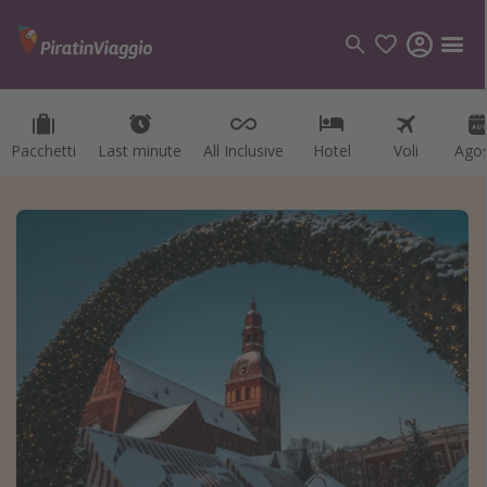
Pacchetti
Last minute
All Inclusive
Hotel
Voli
Ago
Categorie
Voli
Hotel
Vacanze
Crociere
Destinazioni
Tutte le destinazioni
Italia
Albania