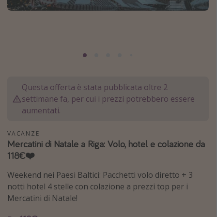
Grecia
Baleari
Egitto
Tunisia
Malta
Questa offerta è stata pubblicata oltre 2
Canarie
settimane fa, per cui i prezzi potrebbero essere
Capo Verde
aumentati.
Tipo di vacanza
VACANZE
Mercatini di Natale a Riga: Volo, hotel e colazione da
Vacanze last minute
118€❤️
Vacanze all inclusive
Weekend nei Paesi Baltici: Pacchetti volo diretto + 3
Vacanze estate 2026
notti hotel 4 stelle con colazione a prezzi top per i
Mercatini di Natale!
Vacanze di Pasqua 2026
Last minute capodanno