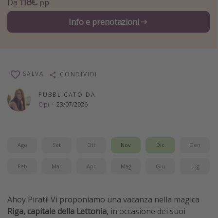
118€
Da
pp
Vacanze con bambini
Info e prenotazioni
Vacanze al mare
Viaggi per single
Altri argomenti
SALVA
CONDIVIDI
Travel magazine
PUBBLICATO DA
Cipi
·
23/07/2026
Calendario di viaggio
Festività del 2026
Città più visitate
Ago
Set
Ott
Nov
Dic
Gen
Feb
Mar
Apr
Mag
Giu
Lug
Ahoy Pirati! Vi proponiamo una vacanza nella magica
Riga, capitale della Lettonia
, in occasione dei suoi