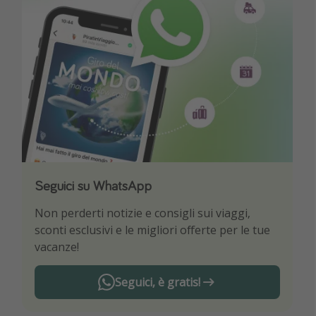
Seguici su WhatsApp
Scarica la nostra App
Non perderti notizie e consigli sui viaggi,
Sii il primo a conoscere le migliori offerte di
sconti esclusivi e le migliori offerte per le tue
viaggio
vacanze!
Seguici, è gratis!