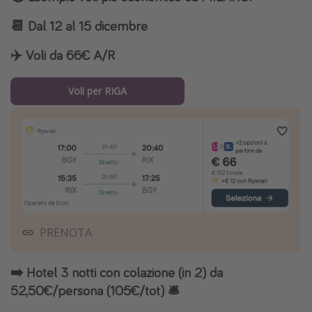
📆
Dal 12 al 15 dicembre
✈️
Voli da 66€ A/R
Voli per RIGA
PRENOTA
➡️ Hotel 3 notti con colazione (in 2) da
52,50€/persona (105€/tot) 🛎️