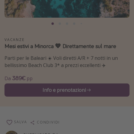
Grecia
Baleari
Egitto
Tunisia
VACANZE
Mesi estivi a Minorca 💙 Direttamente sul mare
Malta
Canarie
Parti per le Baleari ☀️ Voli diretti A/R + 7 notti in un
Capo Verde
bellissimo Beach Club 3* a prezzi eccellenti ✈️
389€
Da
pp
Tipo di vacanza
Info e prenotazioni
Vacanze last minute
Vacanze all inclusive
Vacanze estate 2026
Vacanze di Pasqua 2026
SALVA
CONDIVIDI
Last minute capodanno