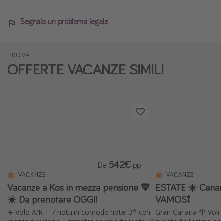
Segnala un problema legale
TROVA
OFFERTE VACANZE SIMILI
542€
Da
pp
VACANZE
VACANZE
Vacanze a Kos in mezza pensione 💙
ESTATE ☀️ Canar
☀️ Da prenotare OGGI!
VAMOS❗️
✈️ Volo A/R + 7 notti in comodo hotel 3* con
Gran Canaria 🌴 Voli a