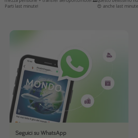
mezza pensione + transfer aeroporto/hotel 🌅
questo bellissimo ho
Parti last minute!
😍 anche last minute
Seguici su WhatsApp
Scarica la nostra App