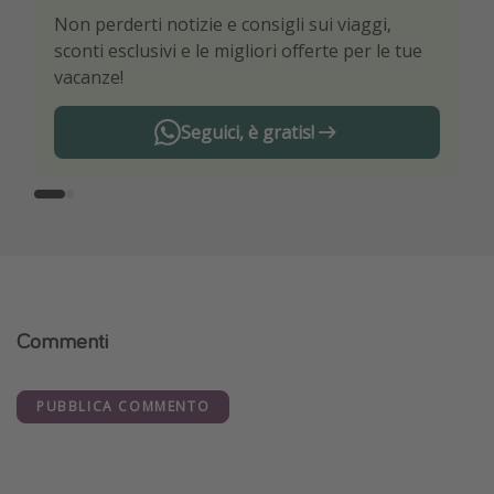
Non perderti notizie e consigli sui viaggi,
Sii il primo a conoscere le migliori offerte di
sconti esclusivi e le migliori offerte per le tue
viaggio
vacanze!
Seguici, è gratis!
Commenti
PUBBLICA COMMENTO