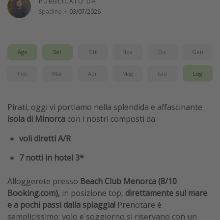
PUBBLICATO DA
Spadino
·
03/07/2026
Vacanze con bambini
Vacanze al mare
Viaggi per single
Ago
Set
Ott
Nov
Dic
Gen
Altri argomenti
Feb
Mar
Apr
Mag
Giu
Lug
Travel magazine
Pirati, oggi vi portiamo nella splendida e affascinante
Calendario di viaggio
isola di Minorca
con i nostri composti da:
Festività del 2026
voli diretti A/R
Città più visitate
7 notti in hotel 3*
Alloggerete presso
Beach Club Menorca (8/10
Booking.com),
in posizione top,
direttamente sul mare
e a pochi passi dalla spiaggia!
Prenotare è
semplicissimo: volo e soggiorno si riservano con un