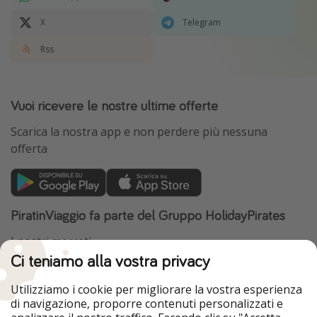
X
Telegram
Rss
Vuoi ricevere le nostre ultime offerte
Scarica la nostra app e non perdere più nessuna
offerta
PiratinViaggio fa parte del Gruppo HolidayPirates
I nostri mercati
Ci teniamo alla vostra privacy
HolidayPirates
VakantiePiraten
WakacyjniPiraci
VoyagesPirates
Utilizziamo i cookie per migliorare la vostra esperienza
Ferienpiraten
Urlaubspiraten
di navigazione, proporre contenuti personalizzati e
Urlaubspiraten
ViajerosPiratas