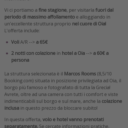
Vi ci portiamo a
fine stagione
, per visitarla
fuori dal
periodo di massimo affollamento
e alloggiando in
un'eccellente struttura proprio
nel cuore di
Oia!
L'offerta include:
Voli
A/R
-->
a 65€
2 notti con colazione
in
hotel a Oia
-->
a 60€ a
persona
La struttura selezionata è il
Marcos Rooms
(8,5/10
Booking.com) situata in posizione privilegiata ad Oia, il
borgo più famoso e fotografato di tutta la Grecia!
Avrete, oltre ad una camera con tutti i comfort e viste
indimenticabili sul borgo e sul mare, anche la
colazione
inclusa
in questo prezzo da bloccare subito!
In questa offerta,
volo e hotel vanno prenotati
separatamente.
Se cercate informazioni pratiche,