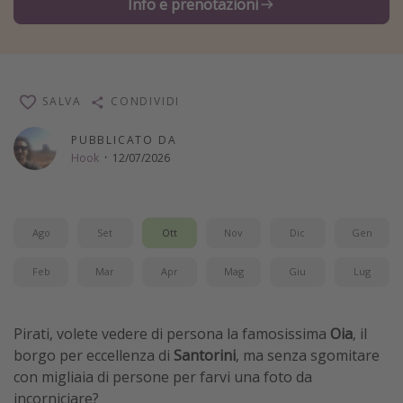
Info e prenotazioni
Vacanze con bambini
Vacanze al mare
Viaggi per single
SALVA
CONDIVIDI
Altri argomenti
PUBBLICATO DA
Hook
·
12/07/2026
Travel magazine
Calendario di viaggio
Festività del 2026
Ago
Set
Ott
Nov
Dic
Gen
Città più visitate
Feb
Mar
Apr
Mag
Giu
Lug
Pirati, volete vedere di persona la famosissima
Oia
, il
borgo per eccellenza di
Santorini
, ma senza sgomitare
con migliaia di persone per farvi una foto da
incorniciare?