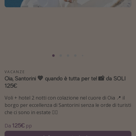
Grecia
Baleari
Egitto
Tunisia
Malta
Canarie
Capo Verde
VACANZE
Oia, Santorini 💙 quando è tutta per te! 📸 da SOLI
Tipo di vacanza
125€
Vacanze last minute
Voli + hotel 2 notti con colazione nel cuore di Oia 📍 il
Vacanze all inclusive
borgo per eccellenza di Santorini senza le orde di turisti
che ci sono in estate 🧘‍♀️
Vacanze estate 2026
Vacanze di Pasqua 2026
125€
Da
pp
Last minute capodanno