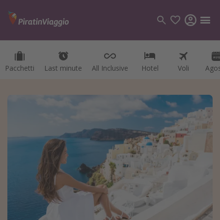
Pacchetti
Last minute
All Inclusive
Hotel
Voli
Ago
Categorie
Voli
Hotel
Vacanze
Crociere
Destinazioni
Tutte le destinazioni
Italia
Albania