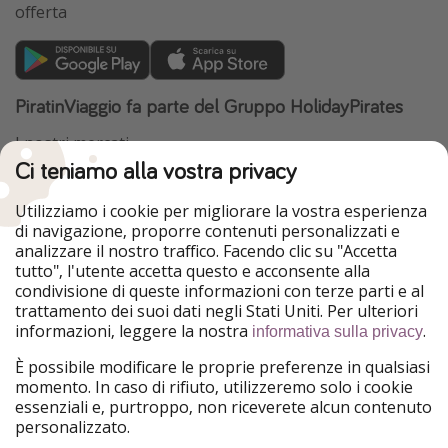
offerta
PiratinViaggio fa parte del Gruppo HolidayPirates
I nostri mercati
Ci teniamo alla vostra privacy
HolidayPirates
VakantiePiraten
WakacyjniPiraci
VoyagesPirates
Utilizziamo i cookie per migliorare la vostra esperienza
Ferienpiraten
Urlaubspiraten
di navigazione, proporre contenuti personalizzati e
Urlaubspiraten
ViajerosPiratas
analizzare il nostro traffico. Facendo clic su "Accetta
TravelPirates
tutto", l'utente accetta questo e acconsente alla
condivisione di queste informazioni con terze parti e al
Il nostro gruppo
trattamento dei suoi dati negli Stati Uniti. Per ulteriori
HolidayPirates Group
informazioni, leggere la nostra
.
informativa sulla privacy
Conoscici meglio
Informazioni legali
È possibile modificare le proprie preferenze in qualsiasi
momento. In caso di rifiuto, utilizzeremo solo i cookie
Chi siamo
Termini d' Uso
essenziali e, purtroppo, non riceverete alcun contenuto
personalizzato.
Lavora con noi
Informativa sulla privacy