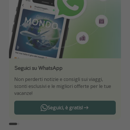
Seguici su WhatsApp
Scarica la nostra App
Non perderti notizie e consigli sui viaggi,
Sii il primo a conoscere le migliori offerte di
sconti esclusivi e le migliori offerte per le tue
viaggio
vacanze!
Seguici, è gratis!