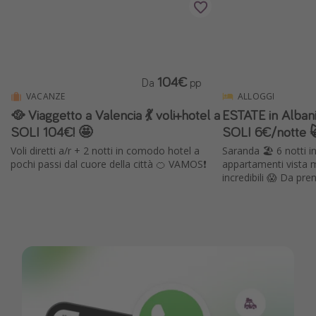
104€
Da
pp
VACANZE
ALLOGGI
🥘 Viaggetto a Valencia 💃 voli+hotel a
ESTATE in Alba
SOLI 104€! 🤩
SOLI 6€/notte 
Voli diretti a/r + 2 notti in comodo hotel a
Saranda 🏖️ 6 notti in
pochi passi dal cuore della città 🍊 VAMOS❗️
appartamenti vista m
incredibili 😱 Da pr