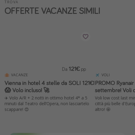
TROVA
Vacanze con bambini
OFFERTE VACANZE SIMILI
Vacanze al mare
Viaggi per single
Altri argomenti
Travel magazine
Calendario di viaggio
121€
Da
pp
Festività del 2026
VACANZE
VOLI
Vienna in hotel 4 stelle da SOLI 121€!
PROMO Ryanair ✈
Città più visitate
😱 Volo incluso! 🚀
settembre! Voli 
✈️ Volo A/R + 2 notti in ottimo hotel 4* a 5
Voli low cost last mi
minuti dal Teatro dell’Opera, non lasciartelo
città più belle d'Eur
scappare! 😍
altro! 🤩