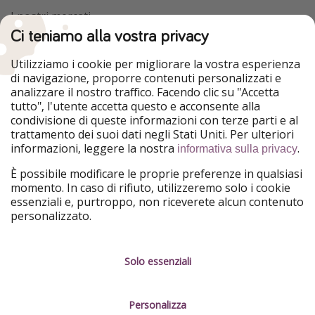
I nostri mercati
Ci teniamo alla vostra privacy
HolidayPirates
VakantiePiraten
WakacyjniPiraci
VoyagesPirates
Utilizziamo i cookie per migliorare la vostra esperienza
Ferienpiraten
Urlaubspiraten
di navigazione, proporre contenuti personalizzati e
Urlaubspiraten
ViajerosPiratas
analizzare il nostro traffico. Facendo clic su "Accetta
TravelPirates
tutto", l'utente accetta questo e acconsente alla
condivisione di queste informazioni con terze parti e al
Il nostro gruppo
trattamento dei suoi dati negli Stati Uniti. Per ulteriori
HolidayPirates Group
informazioni, leggere la nostra
.
informativa sulla privacy
Conoscici meglio
Informazioni legali
È possibile modificare le proprie preferenze in qualsiasi
momento. In caso di rifiuto, utilizzeremo solo i cookie
Chi siamo
Termini d' Uso
essenziali e, purtroppo, non riceverete alcun contenuto
personalizzato.
Lavora con noi
Informativa sulla privacy
Stampa
Note legali
Solo essenziali
Partner
Gestione dei servizi
Personalizza
Sostenibilità