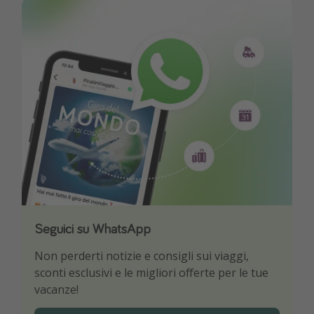
Seguici su WhatsApp
Scarica la nostra App
Non perderti notizie e consigli sui viaggi,
Sii il primo a conoscere le migliori offerte di
sconti esclusivi e le migliori offerte per le tue
viaggio
vacanze!