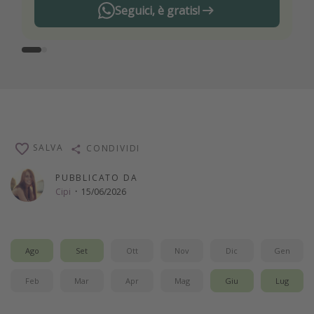
Seguici, è gratis!
SALVA
CONDIVIDI
PUBBLICATO DA
Cipi
·
15/06/2026
Ago
Set
Ott
Nov
Dic
Gen
Feb
Mar
Apr
Mag
Giu
Lug