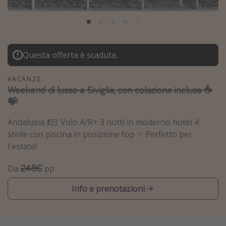
Grecia
Baleari
Egitto
Questa offerta è scaduta.
Tunisia
Malta
VACANZE
Weekend di lusso a Siviglia, con colazione inclusa ☕️
Canarie
💝
Capo Verde
Andalusia 💃🏻 Volo A/R+ 3 notti in moderno hotel 4
stelle con piscina in posizione top ✨ Perfetto per
Tipo di vacanza
l'estate!
Vacanze last minute
248€
Da
pp
Vacanze all inclusive
Info e prenotazioni
Vacanze estate 2026
Vacanze di Pasqua 2026
Last minute capodanno