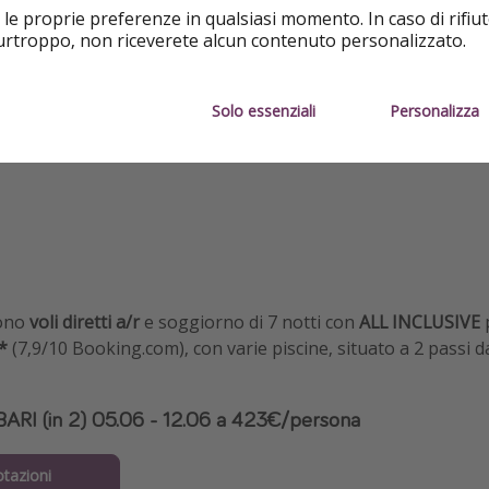
 le proprie preferenze in qualsiasi momento. In caso di rifiut
purtroppo, non riceverete alcun contenuto personalizzato.
Ideale per coppie
Tutto inc
Solo essenziali
Personalizza
Vicino al mare
Piscina
dono
voli diretti a/r
e soggiorno di 7 notti con
ALL INCLUSIVE
*
(7,9/10 Booking.com), con varie piscine, situato a 2 passi da
 BARI (in 2) 05.06 - 12.06 a 423€/persona
otazioni