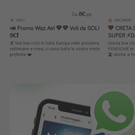
8€
Da
pp
VOLI
VACANZE
📣 Promo Wizz Air! 💙💜 Voli da SOLI
💙 CRETA L
8€❗️
SUPER ⚡️Da
👒 Voli low cost in tutta Europa nelle prossime
Grecia low co
settimane e mesi, ci sono tutte le vostre mete
PENSIONE in e
preferite ❤️
🏖️ Anche a F