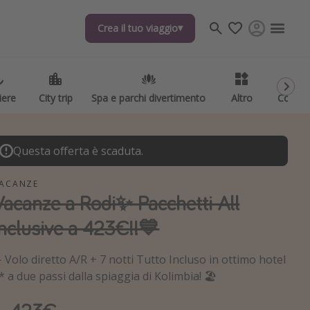
Crea il tuo viaggio
iere
City trip
Spa e parchi divertimento
Altro
Codici
Questa offerta è scaduta.
ACANZE
Vacanze a Rodi✨ Pacchetti All
Inclusive a 423€!!💙
️ Volo diretto A/R + 7 notti Tutto Incluso in ottimo hotel
* a due passi dalla spiaggia di Kolimbia! 🏖️