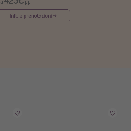
423€
Da
pp
Info e prenotazioni