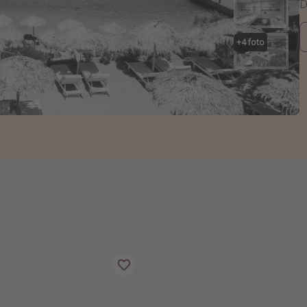
+
4
foto