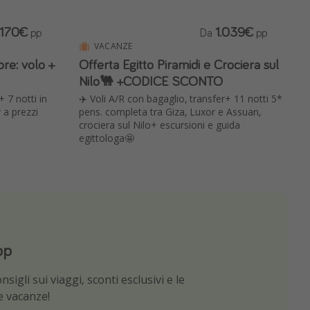
170€
1.039€
pp
Da
pp
VACANZE
re: volo +
Offerta Egitto Piramidi e Crociera sul
Nilo🐫 +CODICE SCONTO
 7 notti in
✈️ Voli A/R con bagaglio, transfer+ 11 notti 5*
 a prezzi
pens. completa tra Giza, Luxor e Assuan,
crociera sul Nilo+ escursioni e guida
egittologa🤩
pp
App
sigli sui viaggi, sconti esclusivi e le
e migliori offerte di viaggio
ue vacanze!