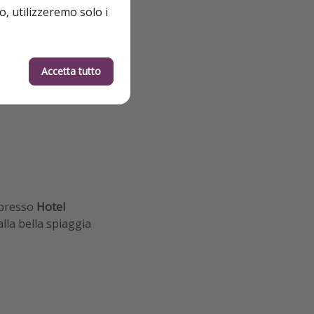
o, utilizzeremo solo i
luso
Accetta tutto
presso
Hotel
lla bella spiaggia