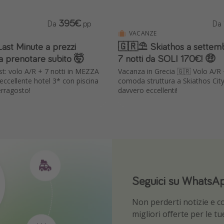
395€
Da
pp
Da
VACANZE
ast Minute a prezzi
🇬🇷⛱️ Skiathos a settemb
 prenotare subito 🤯
7 notti da SOLI 170€! 🤑
st: volo A/R + 7 notti in MEZZA
Vacanza in Grecia 🇬🇷 Volo A/R +
ccellente hotel 3* con piscina
comoda struttura a Skiathos City
erragosto!
davvero eccellenti!
Seguici su WhatsA
Scarica la nostra 
Non perderti notizie e con
Sii il primo a conoscere l
migliori offerte per le t