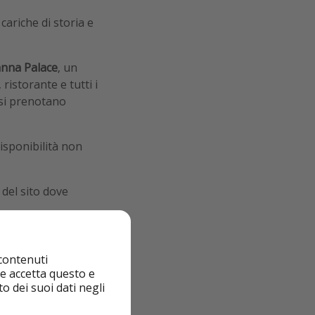
 cariche di storia e
anna Palace
, un
 ristorante e tutti i
 si prenotano
disponibilità non
del sito dove
e, date un’occhiata
 contenuti
nte accetta questo e
o dei suoi dati negli