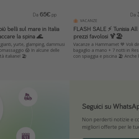
65€
Da
pp
Da
VACANZE
iù belli sul mare in Italia
FLASH SALE ⚡️ Tunisia All 
ccare la spina 🌊
prezzi favolosi 🍹🏖️
ggianti, yurte, glamping, dammusi
Vacanze a Hammamet 💙 Voli dir
dromassaggio 😱 In alcune delle
bagaglio a mano + 7 notti in Re
tà italiane! 🏖️
con spiaggia e piscina 🏖️ Anche 
Seguici su WhatsA
Scarica la nostra 
Non perderti notizie e con
Sii il primo a conoscere l
migliori offerte per le t