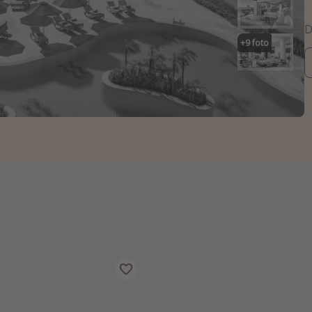
+
9
foto