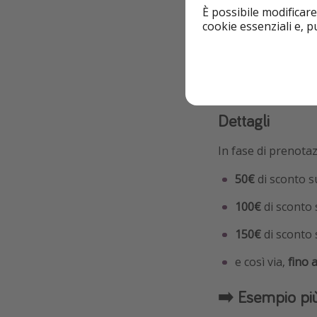
È possibile modificare
alla
nostra pagina 
cookie essenziali e, 
Volete scoprire alt
Dettagli
In fase di prenota
50€
di sconto s
100€
di sconto
150€
di sconto 
e così via,
fino 
➡️ Esempio pi