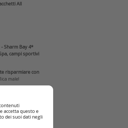
cchetti All
 - Sharm Bay 4*
 Spa, campi sportivi
ete risparmiare con
 Mica male!
tazione. Fatelo
 contenuti
 per tutta l'estate,
nte accetta questo e
tti voi Pirati!
o dei suoi dati negli
e, date un’occhiata