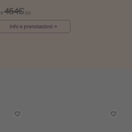
464€
Da
pp
Info e prenotazioni