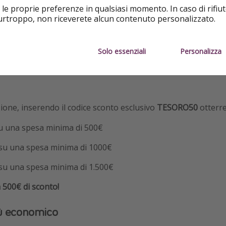
 le proprie preferenze in qualsiasi momento. In caso di rifiut
dedicata a Sharm.
purtroppo, non riceverete alcun contenuto personalizzato.
re offerte esclusive? Partecipate alla
Caccia al Tesoro
!
Solo essenziali
Personalizza
zione, inserendo il codice sconto esclusivo
TESORO50
otterre
u una spesa minima di 500€
 su una spesa minima di 1000€
su una spesa minima di 1.500€
a 500€ di sconto!
ù economico