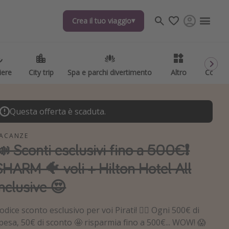
Crea il tuo viaggio
Crea il tuo viaggio
iere
iere
City trip
City trip
Spa e parchi divertimento
Spa e parchi divertimento
Altro
Altro
Codici
Codici
Questa offerta è scaduta.
ACANZE
📣 Sconti esclusivi fino a 500€❗️
SHARM 🐠 voli + Hilton Hotel All
Inclusive 😍
odice sconto esclusivo per voi Pirati! 🏴‍☠️ Ogni 500€ di
pesa, 50€ di sconto 🤩 risparmia fino a 500€... WOW! 😱