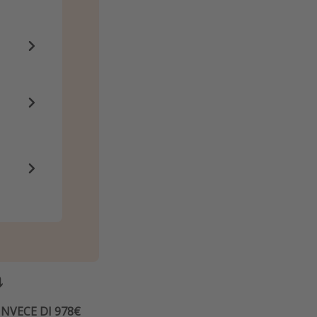
️
INVECE DI 978€