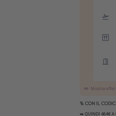
Mostra offer
% CON IL CODIC
➡️ QUINDI 464€ A