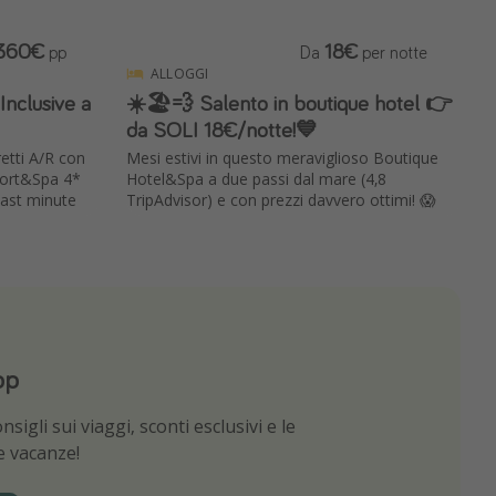
360€
18€
pp
Da
per notte
ALLOGGI
Inclusive a
☀️🏖️💨 Salento in boutique hotel 👉
da SOLI 18€/notte!💙
etti A/R con
Mesi estivi in questo meraviglioso Boutique
sort&Spa 4*
Hotel&Spa a due passi dal mare (4,8
last minute
TripAdvisor) e con prezzi davvero ottimi! 😱
pp
App
sigli sui viaggi, sconti esclusivi e le
e migliori offerte di viaggio
ue vacanze!