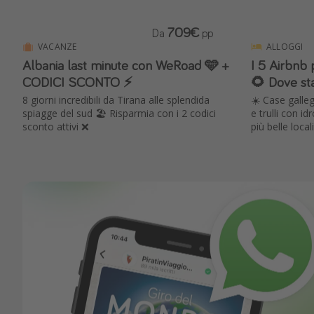
709€
Da
pp
VACANZE
ALLOGGI
Albania last minute con WeRoad 🩵 +
I 5 Airbnb p
CODICI SCONTO ⚡️
🌻 Dove sta
8 giorni incredibili da Tirana alle splendida
☀️ Case galle
spiagge del sud 🏖️ Risparmia con i 2 codici
e trulli con i
sconto attivi ❌
più belle locali