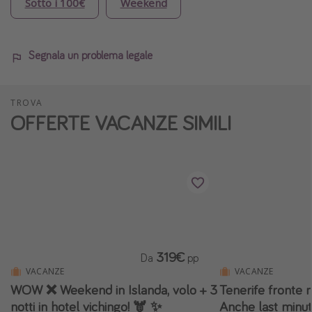
Sotto i 100€
Weekend
Segnala un problema legale
TROVA
OFFERTE VACANZE SIMILI
319€
Da
pp
VACANZE
VACANZE
WOW ❌ Weekend in Islanda, volo + 3
Tenerife fronte 
notti in hotel vichingo! 🫎 ✨
Anche last minu