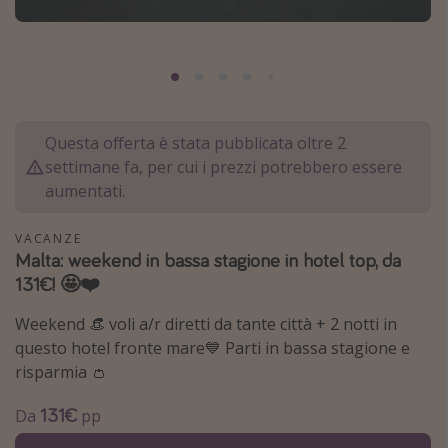
Grecia
Baleari
Egitto
Tunisia
Questa offerta è stata pubblicata oltre 2
Malta
settimane fa, per cui i prezzi potrebbero essere
Canarie
aumentati.
Capo Verde
VACANZE
Malta: weekend in bassa stagione in hotel top, da
Tipo di vacanza
131€! 🤩❤️
Vacanze last minute
Weekend 👒 voli a/r diretti da tante città + 2 notti in
Vacanze all inclusive
questo hotel fronte mare💙 Parti in bassa stagione e
risparmia 👛
Vacanze estate 2026
Vacanze di Pasqua 2026
131€
Da
pp
Last minute capodanno