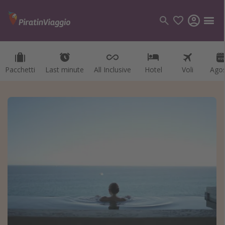
Pacchetti
Last minute
All Inclusive
Hotel
Voli
Ago
Categorie
Voli
Hotel
Vacanze
Crociere
Destinazioni
Tutte le destinazioni
Italia
Albania