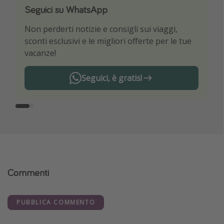
Seguici su WhatsApp
Scarica la nostra App
Non perderti notizie e consigli sui viaggi,
Sii il primo a conoscere le migliori offerte di
sconti esclusivi e le migliori offerte per le tue
viaggio
vacanze!
Seguici, è gratis!
Commenti
PUBBLICA COMMENTO