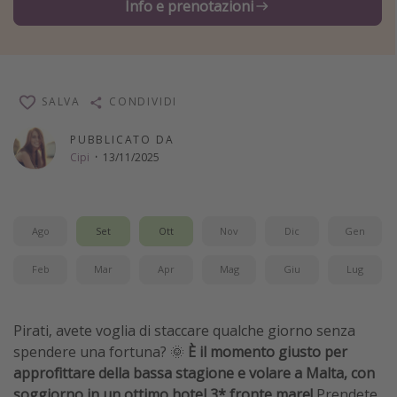
Info e prenotazioni
Vacanze con bambini
Vacanze al mare
Viaggi per single
SALVA
CONDIVIDI
Altri argomenti
PUBBLICATO DA
Cipi
·
13/11/2025
Travel magazine
Calendario di viaggio
Festività del 2026
Ago
Set
Ott
Nov
Dic
Gen
Città più visitate
Feb
Mar
Apr
Mag
Giu
Lug
Pirati, avete voglia di staccare qualche giorno senza
spendere una fortuna? 🌞
È il momento giusto per
approfittare della bassa stagione e volare a Malta, con
soggiorno in un ottimo hotel 3* fronte mare!
Prendete