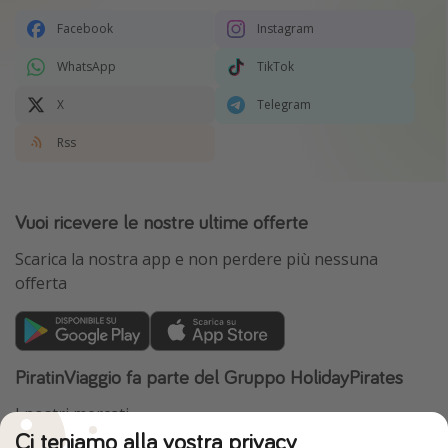
Facebook
Instagram
WhatsApp
TikTok
X
Telegram
Rss
Vuoi ricevere le nostre ultime offerte
Scarica la nostra app e non perdere più nessuna
offerta
PiratinViaggio fa parte del Gruppo HolidayPirates
I nostri mercati
Ci teniamo alla vostra privacy