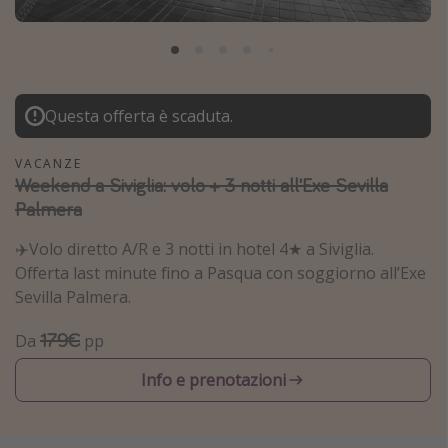
Grecia
Baleari
Egitto
Questa offerta è scaduta.
Tunisia
Malta
VACANZE
Weekend a Siviglia: volo + 3 notti all'Exe Sevilla
Canarie
Palmera
Capo Verde
✈️Volo diretto A/R e 3 notti in hotel 4★ a Siviglia.
Offerta last minute fino a Pasqua con soggiorno all’Exe
Tipo di vacanza
Sevilla Palmera.
Vacanze last minute
179€
Da
pp
Vacanze all inclusive
Vacanze estate 2026
Info e prenotazioni
Vacanze di Pasqua 2026
Last minute capodanno