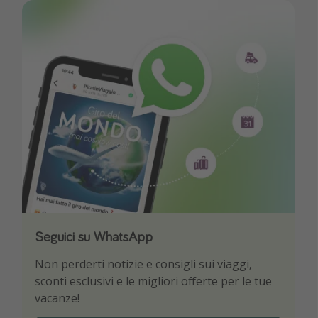
Seguici su WhatsApp
Scarica la nostra App
Non perderti notizie e consigli sui viaggi,
Sii il primo a conoscere le migliori offerte di
sconti esclusivi e le migliori offerte per le tue
viaggio
vacanze!