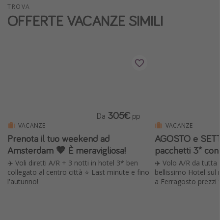
TROVA
Vacanze con bambini
OFFERTE VACANZE SIMILI
Vacanze al mare
Viaggi per single
Altri argomenti
Travel magazine
Calendario di viaggio
305€
Da
pp
Festività del 2026
VACANZE
VACANZE
Prenota il tuo weekend ad
AGOSTO e SETT
Città più visitate
Amsterdam 🧡 È meravigliosa!
pacchetti 3* con
✈️ Voli diretti A/R + 3 notti in hotel 3* ben
✈️ Volo A/R da tutta I
collegato al centro città ⭐️ Last minute e fino
bellissimo Hotel sul
l'autunno!
a Ferragosto prezzi 