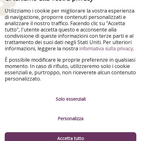
HolidayPirates
VakantiePiraten
WakacyjniPiraci
VoyagesPirates
Utilizziamo i cookie per migliorare la vostra esperienza
Ferienpiraten
Urlaubspiraten
di navigazione, proporre contenuti personalizzati e
Urlaubspiraten
ViajerosPiratas
analizzare il nostro traffico. Facendo clic su "Accetta
TravelPirates
tutto", l'utente accetta questo e acconsente alla
condivisione di queste informazioni con terze parti e al
Il nostro gruppo
trattamento dei suoi dati negli Stati Uniti. Per ulteriori
HolidayPirates Group
informazioni, leggere la nostra
.
informativa sulla privacy
Conoscici meglio
Informazioni legali
È possibile modificare le proprie preferenze in qualsiasi
momento. In caso di rifiuto, utilizzeremo solo i cookie
Chi siamo
Termini d' Uso
essenziali e, purtroppo, non riceverete alcun contenuto
personalizzato.
Lavora con noi
Informativa sulla privacy
Stampa
Note legali
Solo essenziali
Partner
Gestione dei servizi
Personalizza
Sostenibilità
Cosa dicono di noi
Accetta tutto