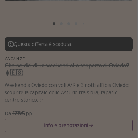
Grecia
Baleari
Egitto
Tunisia
Questa offerta è scaduta.
Malta
Canarie
VACANZE
Che ne dici di un weekend alla scoperta di Oviedo?
Capo Verde
☀️🇪🇸
Tipo di vacanza
Weekend a Oviedo con voli A/R e 3 notti all’ibis Oviedo:
scoprite la capitale delle Asturie tra sidra, tapas e
Vacanze last minute
centro storico. ✨
Vacanze all inclusive
178€
Da
pp
Vacanze estate 2026
Info e prenotazioni
Vacanze di Pasqua 2026
Last minute capodanno