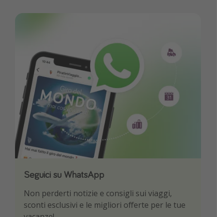
Seguici su WhatsApp
Scarica la nostra App
Non perderti notizie e consigli sui viaggi,
Sii il primo a conoscere le migliori offerte di
sconti esclusivi e le migliori offerte per le tue
viaggio
vacanze!