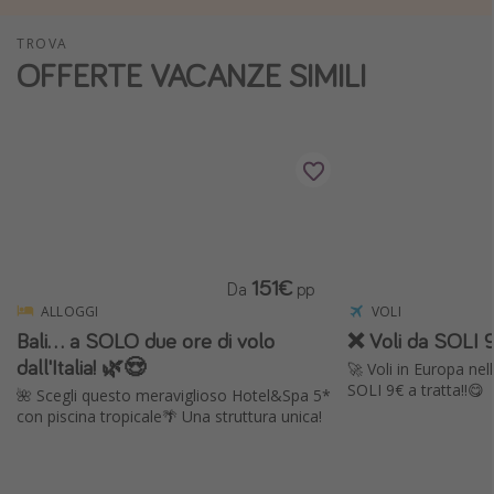
Vacanze con bambini
TROVA
Vacanze al mare
OFFERTE VACANZE SIMILI
Viaggi per single
Altri argomenti
Travel magazine
Calendario di viaggio
Festività del 2026
151€
Da
pp
Città più visitate
ALLOGGI
VOLI
Bali... a SOLO due ore di volo
❌ Voli da SOLI 9
dall'Italia! 🌿😍
🚀 Voli in Europa ne
SOLI 9€ a tratta!!😋
🌺 Scegli questo meraviglioso Hotel&Spa 5*
con piscina tropicale🌴 Una struttura unica!