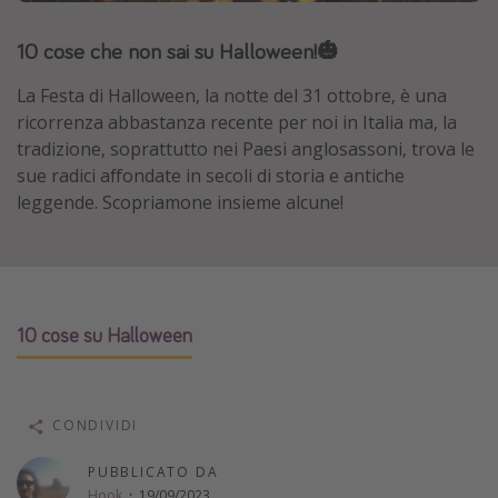
Grecia
10 cose che non sai su Halloween!🎃
Baleari
La Festa di Halloween, la notte del 31 ottobre, è una
Egitto
ricorrenza abbastanza recente per noi in Italia ma, la
Tunisia
tradizione, soprattutto nei Paesi anglosassoni, trova le
Malta
sue radici affondate in secoli di storia e antiche
leggende. Scopriamone insieme alcune!
Canarie
Capo Verde
Tipo di vacanza
10 cose su Halloween
Vacanze last minute
Vacanze all inclusive
Vacanze estate 2026
CONDIVIDI
Vacanze di Pasqua 2026
PUBBLICATO DA
Last minute capodanno
Hook
·
19/09/2023