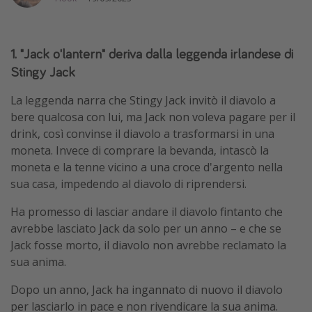
Vacanze con bambini
Vacanze al mare
1. "Jack o'lantern" deriva dalla leggenda irlandese di
Viaggi per single
Stingy Jack
La leggenda narra che Stingy Jack invitò il diavolo a
Altri argomenti
bere qualcosa con lui, ma Jack non voleva pagare per il
Travel magazine
drink, così convinse il diavolo a trasformarsi in una
moneta. Invece di comprare la bevanda, intascò la
Calendario di viaggio
moneta e la tenne vicino a una croce d'argento nella
Festività del 2026
sua casa, impedendo al diavolo di riprendersi.
Città più visitate
Ha promesso di lasciar andare il diavolo fintanto che
avrebbe lasciato Jack da solo per un anno – e che se
Jack fosse morto, il diavolo non avrebbe reclamato la
sua anima.
Dopo un anno, Jack ha ingannato di nuovo il diavolo
per lasciarlo in pace e non rivendicare la sua anima.