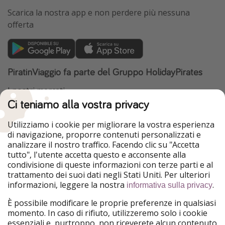
Scarica la nostra app e non perdere più nessuna
offerta
PiratinViaggio fa parte del Gruppo HolidayPirates
I nostri mercati
Ci teniamo alla vostra privacy
HolidayPirates
VakantiePiraten
WakacyjniPiraci
VoyagesPirates
Utilizziamo i cookie per migliorare la vostra esperienza
Ferienpiraten
Urlaubspiraten
di navigazione, proporre contenuti personalizzati e
Urlaubspiraten
ViajerosPiratas
analizzare il nostro traffico. Facendo clic su "Accetta
TravelPirates
tutto", l'utente accetta questo e acconsente alla
condivisione di queste informazioni con terze parti e al
Il nostro gruppo
trattamento dei suoi dati negli Stati Uniti. Per ulteriori
HolidayPirates Group
informazioni, leggere la nostra
.
informativa sulla privacy
Conoscici meglio
Informazioni legali
È possibile modificare le proprie preferenze in qualsiasi
momento. In caso di rifiuto, utilizzeremo solo i cookie
Chi siamo
Termini d' Uso
essenziali e, purtroppo, non riceverete alcun contenuto