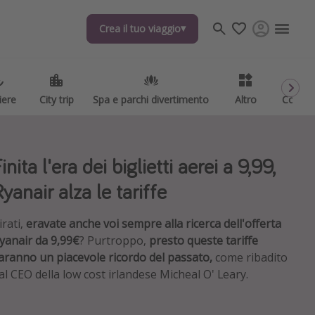
Crea il tuo viaggio
Crea il tuo viaggio
iere
iere
City trip
City trip
Spa e parchi divertimento
Spa e parchi divertimento
Altro
Altro
Codici
Codici
inita l'era dei biglietti aerei a 9,99,
Ryanair alza le tariffe
irati,
eravate anche voi sempre alla ricerca dell'offerta
yanair da 9,99€
? Purtroppo,
presto queste tariffe
aranno un piacevole ricordo del passato,
come ribadito
al CEO della low cost irlandese Micheal O' Leary.