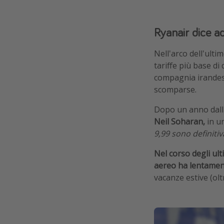
Ryanair dice ad
Nell'arco dell'ulti
tariffe più base di
compagnia irandese
scomparse.
Dopo un anno dall'
Neil Soharan,
in un
9,99 sono definiti
Nel corso degli ult
aereo ha lentament
vacanze estive (olt