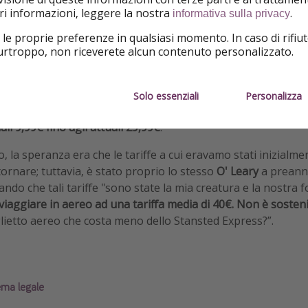
iori informazioni, leggere la nostra
.
informativa sulla privacy
 le proprie preferenze in qualsiasi momento. In caso di rifiut
zi dei biglietti sono notevolmente aumentati rispetto all'ann
purtroppo, non riceverete alcun contenuto personalizzato.
il 10% più alti dei livelli pre-pandemia, secondo quanto dichia
an ha comunicato come ne hanno risentito soprattutto i servi
do e la priority boarding, il cui prezzo è passato da 19 euro 
Solo essenziali
Personalizza
 quanto riguarda la
tariffa di lancio delle nuove rotte
, essa è
iali 9,99€ fino agli attuali 29,99€
.
la speranza era che le tariffe a cui eravamo stati inizialme
ornare; tuttavia, è stato proprio lo stesso
O' Leary
a preannu
ando che tali tariffe "sono state la mia creatura e la nostra 
viaggiare in aereo ad una tariffa media di 40€. Non è sosteni
ietto aereo che costa meno dello Stansted Express?”.
ema legale