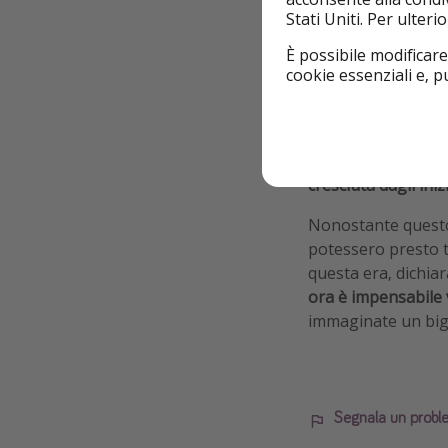
Stati Uniti. Per ulter
È possibile modificare
In generale, i prez
cookie essenziali e, 
risultando inoltre 
particolare, Sorah
come
i pasti a bor
attuali
. Anche per
cresciuta dagli iniz
Nonostante questo, 
potessero presto t
questa era, dichiar
ora è impensabile 
immaginate un bigl
Segnala un probl