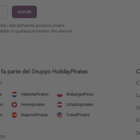
Iscriviti
R che i dati dell’utente possono essere
wsletter in qualsiasi momento. Per ulteriori
o fa parte del Gruppo HolidayPirates
C
i
C
s
VakantiePiraten
WakacyjniPiraci
L
es
Ferienpiraten
Urlaubspiraten
S
en
ViajerosPiratas
TravelPirates
P
S
ppo