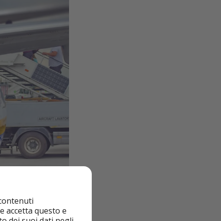
 contenuti
nte accetta questo e
o dei suoi dati negli