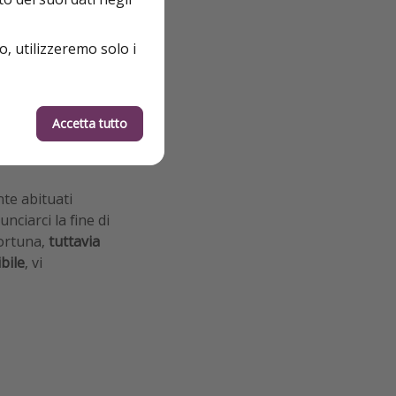
o, utilizzeremo solo i
o scorso,
rato da Ryanair. In
zi aggiuntivi,
Pre-Covid ai 23
Accetta tutto
inesorabilmente
nte abituati
nciarci la fine di
fortuna,
tuttavia
bile
, vi