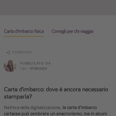
Vacanze con bambini
Vacanze al mare
Viaggi per single
Carta d'imbarco fisica
Consigli per chi viaggia
Altri argomenti
Travel magazine
CONDIVIDI
Calendario di viaggio
PUBBLICATO DA
Festività del 2026
Cipi
·
07/05/2024
Città più visitate
Carta d'imbarco: dove è ancora necessario
stamparla?
Nell'era della digitalizzazione,
la carta d'imbarco
cartacea può sembrare un anacronismo, ma in alcuni