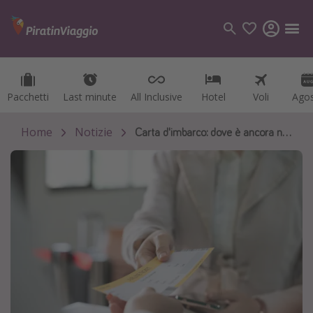
Pacchetti
Pacchetti
Last minute
Last minute
All Inclusive
All Inclusive
Hotel
Hotel
Voli
Voli
Ago
Ago
Categorie
Voli
Home
Notizie
Carta d'imbarco: dove è ancora necessario stamparla?✈️
Hotel
Vacanze
Crociere
Destinazioni
Tutte le destinazioni
Italia
Albania