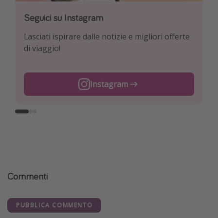
Seguici su Instagram
Seguici su Facebook
Seguici su TikTok!
Lasciati ispirare dalle notizie e migliori offerte
Esplora le nostre offerte giornaliere di viaggi e
Per conoscere le offerte più interessanti e i
di viaggio!
voli a prezzi da Pirata!
migliori trucchi per viaggiare!
Instagram
Facebook
TikTok
Commenti
PUBBLICA COMMENTO