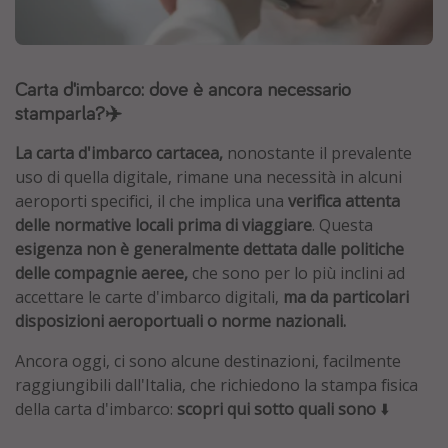
Grecia
Baleari
Carta d'imbarco: dove è ancora necessario
Egitto
stamparla?✈️
Tunisia
Malta
La carta d'imbarco cartacea,
nonostante il prevalente
uso di quella digitale, rimane una necessità in alcuni
Canarie
aeroporti specifici, il che implica una
verifica attenta
Capo Verde
delle normative locali prima di viaggiare
. Questa
esigenza non è generalmente dettata dalle politiche
delle compagnie aeree,
che sono per lo più inclini ad
Tipo di vacanza
accettare le carte d'imbarco digitali,
ma da particolari
Vacanze last minute
disposizioni aeroportuali o norme nazionali.
Vacanze all inclusive
Ancora oggi, ci sono alcune destinazioni, facilmente
Vacanze estate 2026
raggiungibili dall'Italia, che richiedono la stampa fisica
della carta d'imbarco:
scopri qui sotto quali sono
⬇️
Vacanze di Pasqua 2026
Last minute capodanno