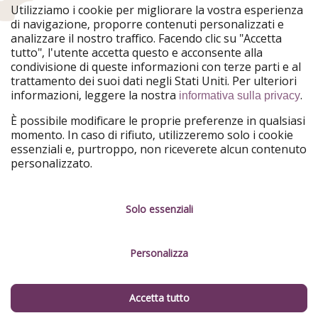
WakacyjniPiraci
VoyagesPirates
Utilizziamo i cookie per migliorare la vostra esperienza
Ferienpiraten
Urlaubspiraten
di navigazione, proporre contenuti personalizzati e
Urlaubspiraten
ViajerosPiratas
analizzare il nostro traffico. Facendo clic su "Accetta
TravelPirates
tutto", l'utente accetta questo e acconsente alla
condivisione di queste informazioni con terze parti e al
Il nostro gruppo
trattamento dei suoi dati negli Stati Uniti. Per ulteriori
HolidayPirates Group
informazioni, leggere la nostra
.
informativa sulla privacy
Conoscici meglio
Informazioni legali
È possibile modificare le proprie preferenze in qualsiasi
momento. In caso di rifiuto, utilizzeremo solo i cookie
Chi siamo
Termini d' Uso
essenziali e, purtroppo, non riceverete alcun contenuto
personalizzato.
Lavora con noi
Informativa sulla privacy
Stampa
Note legali
Solo essenziali
Partner
Gestione dei servizi
Personalizza
Sostenibilità
Cosa dicono di noi
Accetta tutto