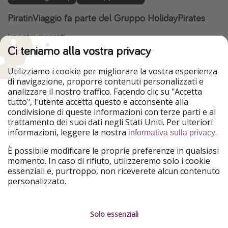
PiratinViaggio fa parte del Gruppo HolidayPirates
I nostri mercati
Ci teniamo alla vostra privacy
HolidayPirates
VakantiePiraten
WakacyjniPiraci
VoyagesPirates
Utilizziamo i cookie per migliorare la vostra esperienza
Ferienpiraten
Urlaubspiraten
di navigazione, proporre contenuti personalizzati e
Urlaubspiraten
ViajerosPiratas
analizzare il nostro traffico. Facendo clic su "Accetta
TravelPirates
tutto", l'utente accetta questo e acconsente alla
condivisione di queste informazioni con terze parti e al
Il nostro gruppo
trattamento dei suoi dati negli Stati Uniti. Per ulteriori
HolidayPirates Group
informazioni, leggere la nostra
.
informativa sulla privacy
Conoscici meglio
Informazioni legali
È possibile modificare le proprie preferenze in qualsiasi
momento. In caso di rifiuto, utilizzeremo solo i cookie
Chi siamo
Termini d' Uso
essenziali e, purtroppo, non riceverete alcun contenuto
personalizzato.
Lavora con noi
Informativa sulla privacy
Stampa
Note legali
Solo essenziali
Partner
Gestione dei servizi