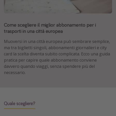
Grecia
Baleari
Egitto
Come scegliere il miglior abbonamento per i
trasporti in una città europea
Tunisia
Malta
Muoversi in una città europea può sembrare semplice,
ma tra biglietti singoli, abbonamenti giornalieri e city
Canarie
card la scelta diventa subito complicata. Ecco una guida
Capo Verde
pratica per capire quale abbonamento conviene
davvero quando viaggi, senza spendere più del
Tipo di vacanza
necessario.
Vacanze last minute
Vacanze all inclusive
Vacanze estate 2026
Quale scegliere?
Vacanze di Pasqua 2026
Last minute capodanno