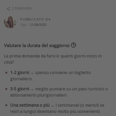
Vacanze con bambini
CONDIVIDI
Vacanze al mare
PUBBLICATO DA
Viaggi per single
Cipi
·
21/09/2025
Altri argomenti
Valutare la durata del soggiorno 🕒
Travel magazine
La prima domanda da farsi è: quanti giorni resto in
Calendario di viaggio
città?
Festività del 2026
1-2 giorni
→ spesso conviene un biglietto
Città più visitate
giornaliero.
3-5 giorni
→ meglio puntare su un pass turistico o
abbonamenti plurigiornalieri.
Una settimana o più
→ i settimanali (o mensili se
resti a lungo) diventano molto più convenienti.