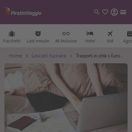
Pacchetti
Pacchetti
Last minute
Last minute
All Inclusive
All Inclusive
Hotel
Hotel
Voli
Voli
Ago
Ago
Categorie
Voli
Home
Lasciati Ispirare
Trasporti in città » Europa
Hotel
Vacanze
Crociere
Destinazioni
Tutte le destinazioni
Italia
Albania