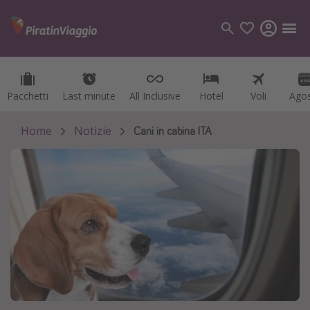
Pacchetti
Pacchetti
Last minute
Last minute
All Inclusive
All Inclusive
Hotel
Hotel
Voli
Voli
Ago
Ago
Categorie
Voli
Home
Notizie
Cani in cabina ITA
Hotel
Vacanze
Crociere
Destinazioni
Tutte le destinazioni
Italia
Albania