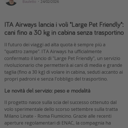
Bauletto
·
24/02/2026
Vacanze con bambini
Vacanze al mare
ITA Airways lancia i voli "Large Pet Friendly":
Viaggi per single
cani fino a 30 kg in cabina senza trasportino
Altri argomenti
Il futuro dei viaggi ad alta quota è sempre più a
"quattro zampe". ITA Airways ha ufficialmente
Travel magazine
confermato il lancio di "Large Pet Friendly", un servizio
Calendario di viaggio
rivoluzionario che permetterà ai cani di media e grande
Festività del 2026
taglia (fino a 30 kg) di volare in cabina, seduti accanto ai
propri padroni e senza l'obbligo del trasportino.
Città più visitate
Le novità del servizio: peso e modalità
Il progetto nasce sulla scia del successo ottenuto dal
volo sperimentale dello scorso settembre sulla tratta
Milano Linate - Roma Fiumicino. Grazie alle recenti
aperture regolamentari di ENAC, la compagnia ha