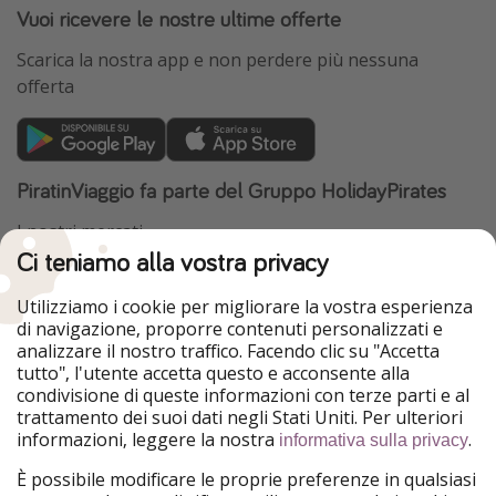
Vuoi ricevere le nostre ultime offerte
Scarica la nostra app e non perdere più nessuna
offerta
PiratinViaggio fa parte del Gruppo HolidayPirates
I nostri mercati
Ci teniamo alla vostra privacy
HolidayPirates
VakantiePiraten
WakacyjniPiraci
VoyagesPirates
Utilizziamo i cookie per migliorare la vostra esperienza
Ferienpiraten
Urlaubspiraten
di navigazione, proporre contenuti personalizzati e
Urlaubspiraten
ViajerosPiratas
analizzare il nostro traffico. Facendo clic su "Accetta
TravelPirates
tutto", l'utente accetta questo e acconsente alla
condivisione di queste informazioni con terze parti e al
Il nostro gruppo
trattamento dei suoi dati negli Stati Uniti. Per ulteriori
HolidayPirates Group
informazioni, leggere la nostra
.
informativa sulla privacy
Conoscici meglio
Informazioni legali
È possibile modificare le proprie preferenze in qualsiasi