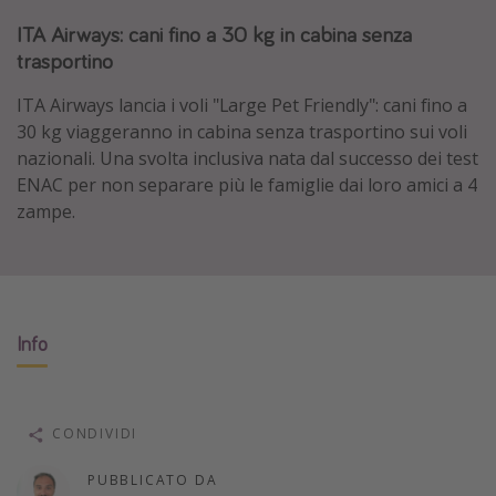
Grecia
ITA Airways: cani fino a 30 kg in cabina senza
trasportino
Baleari
Egitto
ITA Airways lancia i voli "Large Pet Friendly": cani fino a
30 kg viaggeranno in cabina senza trasportino sui voli
Tunisia
nazionali. Una svolta inclusiva nata dal successo dei test
Malta
ENAC per non separare più le famiglie dai loro amici a 4
Canarie
zampe.
Capo Verde
Tipo di vacanza
Info
Vacanze last minute
Vacanze all inclusive
Vacanze estate 2026
CONDIVIDI
Vacanze di Pasqua 2026
PUBBLICATO DA
Last minute capodanno