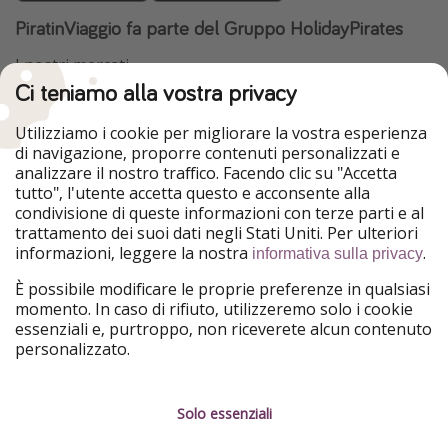
PiratinViaggio fa parte del Gruppo HolidayPirates
I nostri mercati
Ci teniamo alla vostra privacy
HolidayPirates
VakantiePiraten
WakacyjniPiraci
VoyagesPirates
Utilizziamo i cookie per migliorare la vostra esperienza
Ferienpiraten
Urlaubspiraten
di navigazione, proporre contenuti personalizzati e
Urlaubspiraten
ViajerosPiratas
analizzare il nostro traffico. Facendo clic su "Accetta
TravelPirates
tutto", l'utente accetta questo e acconsente alla
condivisione di queste informazioni con terze parti e al
Il nostro gruppo
trattamento dei suoi dati negli Stati Uniti. Per ulteriori
HolidayPirates Group
informazioni, leggere la nostra
.
informativa sulla privacy
Conoscici meglio
Informazioni legali
È possibile modificare le proprie preferenze in qualsiasi
momento. In caso di rifiuto, utilizzeremo solo i cookie
Chi siamo
Termini d' Uso
essenziali e, purtroppo, non riceverete alcun contenuto
personalizzato.
Lavora con noi
Informativa sulla privacy
Stampa
Note legali
Solo essenziali
Partner
Gestione dei servizi