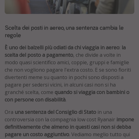
Grecia
Baleari
Scelta dei posti in aereo, una sentenza cambia le
Egitto
regole
Tunisia
Malta
È
uno dei balzelli più odiati da chi viaggia in aereo
:
la
scelta del posto a pagamento
, che divide a volte in
Canarie
modo quasi scientifico amici, coppie, gruppi e famiglie
Capo Verde
che non vogliono pagare l'extra costo. E se sono fioriti
divertenti meme su quanto in pochi sono disposti a
pagare per sedersi vicini, in alcuni casi non si ha
Tipo di vacanza
granché scelta, come
quando si viaggia con bambini o
Vacanze last minute
con persone con disabilità
.
Vacanze all inclusive
Ora
una sentenza del Consiglio di Stato
in una
Vacanze estate 2026
controversia con la compagnia low cost Ryanair
impone
definitivamente che almeno in questi casi non si debba
Vacanze di Pasqua 2026
pagare un costo aggiuntivo
. Vediamo meglio tutto qui
Last minute capodanno