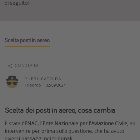
di seguito!
Vacanze con bambini
Vacanze al mare
Viaggi per single
Scelta posti in aereo
Altri argomenti
Travel magazine
CONDIVIDI
Calendario di viaggio
Festività del 2026
PUBBLICATO DA
Tribordo
·
02/09/2024
Città più visitate
Scelta dei posti in aereo, cosa cambia
È stata l'
ENAC, l'Ente Nazionale per l'Aviazione Civile
, ad
intervenire per prima sulla questione, che ha avuto
diversi passaggi nei tribunali.