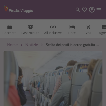
Pacchetti
Pacchetti
Last minute
Last minute
All Inclusive
All Inclusive
Hotel
Hotel
Voli
Voli
Ago
Ago
Categorie
Voli
Home
Notizie
Scelta dei posti in aereo gratuita in alcuni casi
Hotel
Vacanze
Crociere
Destinazioni
Tutte le destinazioni
Italia
Albania