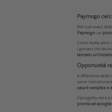
Paymogo cerca 
Nel sud-ovest dell
Paymogo
: un
picc
Come molte altre r
i giovani che lasci
lanciato un’iniziat
Opportunità real
A differenza delle 
serve ristrutturare
casa è semplice e d
Il progetto mira a 
pronta ad accoglier