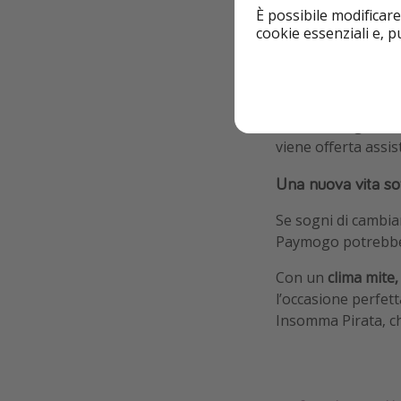
È possibile modificare
cookie essenziali e, 
Un progetto sost
L’iniziativa fa par
a rinascere grazie a
viene offerta assis
Una nuova vita sot
Se sogni di cambiar
Paymogo potrebbe 
Con un
clima mite
l’occasione perfett
Insomma Pirata, ch