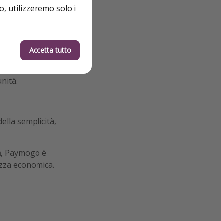
o, utilizzeremo solo i
Accetta tutto
oli borghi spagnoli
sto della casa:
nità.
della semplicità,
a
, Paymogo è
rezza economica.