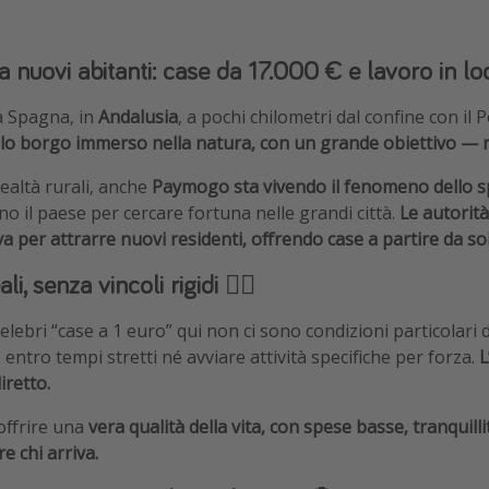
nuovi abitanti: case da 17.000 € e lavoro in lo
a Spagna, in
Andalusia
, a pochi chilometri dal confine con il P
olo borgo immerso nella natura, con un grande obiettivo — r
ealtà rurali, anche
Paymogo sta vivendo il fenomeno dello 
ano il paese per cercare fortuna nelle grandi città.
Le autorità
iva per attrarre nuovi residenti, offrendo case a partire da so
i, senza vincoli rigidi ⛓️‍💥
celebri “case a 1 euro” qui non ci sono condizioni particolari
 entro tempi stretti né avviare attività specifiche per forza.
L
iretto.
offrire una
vera qualità della vita, con spese basse, tranquil
e chi arriva.