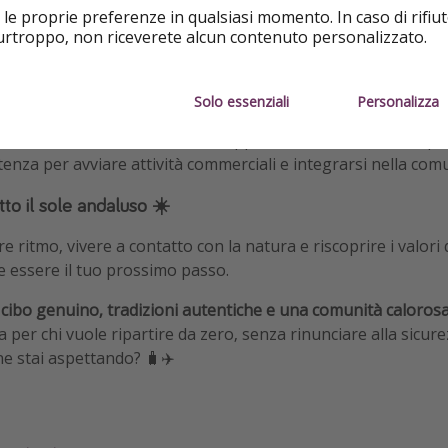
 le proprie preferenze in qualsiasi momento. In caso di rifiut
purtroppo, non riceverete alcun contenuto personalizzato.
enuto dal network Holapueblo
Solo essenziali
Personalizza
te del progetto
Holapueblo, una rete nazionale che aiuta picc
ll’arrivo di nuovi residenti.
Il supporto non si limita all’acqui
tenza per avviare attività commerciali e integrarsi nella comu
to il sole andaluso ☀️
e ritmo, vivere a contatto con la natura e riscoprire i valori 
essere il tuo prossimo passo.
, cibo genuino, tradizioni autentiche e una comunità caloros
a per chi vuole ripartire da zero, senza rinunciare alla sicu
e stai aspettando? 🧳✈️