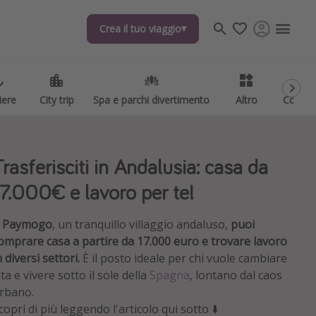
Crea il tuo viaggio
Crea il tuo viaggio
iere
iere
City trip
City trip
Spa e parchi divertimento
Spa e parchi divertimento
Altro
Altro
Codici
Codici
Trasferisciti in Andalusia: casa da
17.000€ e lavoro per te!
A
Paymogo
, un tranquillo villaggio andaluso,
puoi
omprare casa a partire da 17.000 euro e trovare lavoro
n diversi settori.
È il posto ideale per chi vuole cambiare
ita e vivere sotto il sole della
Spagna
, lontano dal caos
rbano.
copri di più leggendo l'articolo qui sotto ⬇️