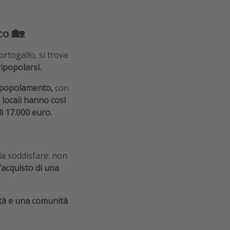
co 🏡
ortogallo, si trova
ipopolarsi.
spopolamento,
con
 locali hanno così
li 17.000 euro.
 da soddisfare: non
’acquisto di una
lità e una comunità