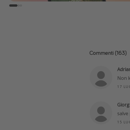
Commenti
(163)
Adria
Non l
17 LU
Giorg
salve
15 LU