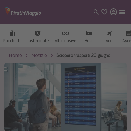
Pacchetti
Pacchetti
Last minute
Last minute
All Inclusive
All Inclusive
Hotel
Hotel
Voli
Voli
Ago
Ago
Categorie
Voli
Home
Notizie
Sciopero trasporti 20 giugno
Hotel
Vacanze
Crociere
Destinazioni
Tutte le destinazioni
Italia
Albania