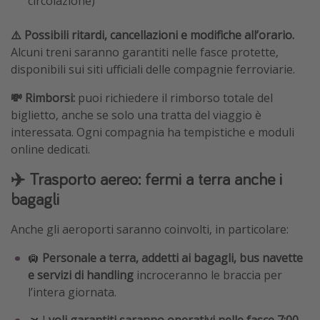
circolazione)
⚠️ Possibili ritardi, cancellazioni e modifiche all’orario.
Alcuni treni saranno garantiti nelle fasce protette,
disponibili sui siti ufficiali delle compagnie ferroviarie.
💸 Rimborsi:
puoi richiedere il rimborso totale del
biglietto, anche se solo una tratta del viaggio è
interessata. Ogni compagnia ha tempistiche e moduli
online dedicati.
✈️ Trasporto aereo: fermi a terra anche i
bagagli
Anche gli aeroporti saranno coinvolti, in particolare:
🛄
Personale a terra, addetti ai bagagli, bus navette
e servizi di handling
incroceranno le braccia per
l’intera giornata.
🛫 I
voli garantiti saranno operativi nelle fasce 7:00–