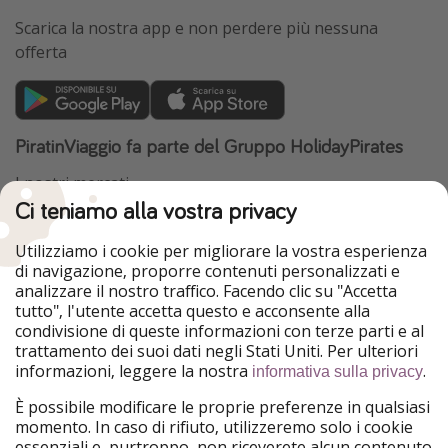
Scarica la nostra app e non perdere più nessuna
offerta
PiratinViaggio fa parte del Gruppo HolidayPirates
I nostri mercati
Ci teniamo alla vostra privacy
HolidayPirates
VakantiePiraten
WakacyjniPiraci
VoyagesPirates
Utilizziamo i cookie per migliorare la vostra esperienza
Ferienpiraten
Urlaubspiraten
di navigazione, proporre contenuti personalizzati e
Urlaubspiraten
ViajerosPiratas
analizzare il nostro traffico. Facendo clic su "Accetta
TravelPirates
tutto", l'utente accetta questo e acconsente alla
condivisione di queste informazioni con terze parti e al
Il nostro gruppo
trattamento dei suoi dati negli Stati Uniti. Per ulteriori
HolidayPirates Group
informazioni, leggere la nostra
.
informativa sulla privacy
Conoscici meglio
Informazioni legali
È possibile modificare le proprie preferenze in qualsiasi
momento. In caso di rifiuto, utilizzeremo solo i cookie
Chi siamo
Termini d' Uso
essenziali e, purtroppo, non riceverete alcun contenuto