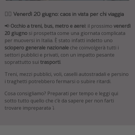
Grecia
😵‍💫 Venerdì 20 giugno: caos in vista per chi viaggia
Baleari
📢
Occhio a treni, bus, metro e aerei
: il prossimo
venerdì
Egitto
20 giugno
si prospetta come una giornata complicata
Tunisia
per muoversi in Italia. È stato infatti indetto uno
Malta
sciopero generale nazionale
che coinvolgerà tutti i
settori pubblici e privati, con un impatto pesante
Canarie
soprattutto sui
trasporti
.
Capo Verde
Treni, mezzi pubblici, voli, caselli autostradali e persino
i traghetti potrebbero fermarsi o subire ritardi.
Tipo di vacanza
Cosa consigliamo? Preparati per tempo e leggi qui
Vacanze last minute
sotto tutto quello che c’è da sapere per non farti
Vacanze all inclusive
trovare impreparatə ⤵️
Vacanze estate 2026
Vacanze di Pasqua 2026
Last minute capodanno