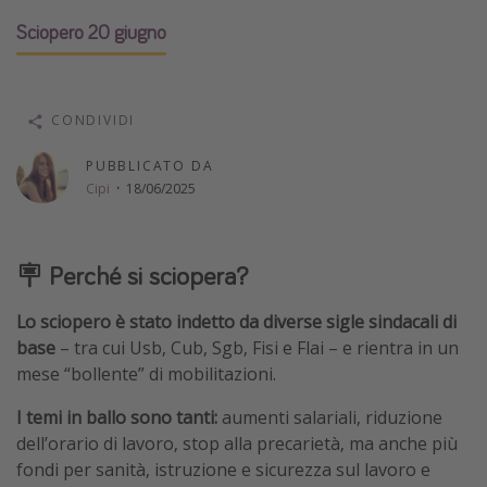
Vacanze con bambini
Sciopero 20 giugno
Vacanze al mare
Viaggi per single
CONDIVIDI
Altri argomenti
PUBBLICATO DA
Cipi
·
18/06/2025
Travel magazine
Calendario di viaggio
🪧 Perché si sciopera?
Festività del 2026
Città più visitate
Lo sciopero è stato indetto da diverse sigle sindacali di
base
– tra cui Usb, Cub, Sgb, Fisi e Flai – e rientra in un
mese “bollente” di mobilitazioni.
I temi in ballo sono tanti:
aumenti salariali, riduzione
dell’orario di lavoro, stop alla precarietà, ma anche più
fondi per sanità, istruzione e sicurezza sul lavoro e