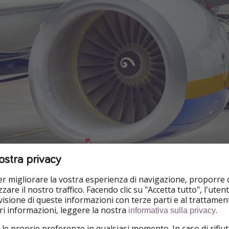
ostra privacy
per migliorare la vostra esperienza di navigazione, proporre
zare il nostro traffico. Facendo clic su "Accetta tutto", l'ute
isione di queste informazioni con terze parti e al trattament
ega che l
'aumento dei costi del bagaglio in stiva sarebbe un
iori informazioni, leggere la nostra
.
informativa sulla privacy
d una nuova tipologia di viaggio, più leggero.
Questo
portere
 le proprie preferenze in qualsiasi momento. In caso di rifiut