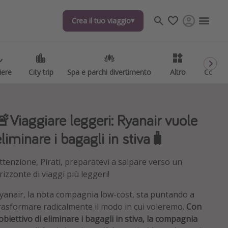
Crea il tuo viaggio
Crea il tuo viaggio
iere
iere
City trip
City trip
Spa e parchi divertimento
Spa e parchi divertimento
Altro
Altro
Codici
Codici
🚨Viaggiare leggeri: Ryanair vuole
eliminare i bagagli in stiva🧳
ttenzione, Pirati, preparatevi a salpare verso un
rizzonte di viaggi più leggeri!
yanair, la nota compagnia low-cost, sta puntando a
rasformare radicalmente il modo in cui voleremo.
Con
'obiettivo di eliminare i bagagli in stiva, la compagnia