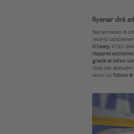
Ryanair dirà ad
Nel tentativo di ot
recenti cambiamen
O'Leary,
il CEO del
risparmi economici
grazie al minor c
sfida alle abitudin
verso un
futuro di 