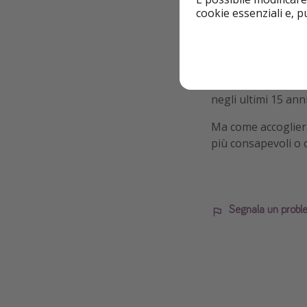
a risparmiare molt
cookie essenziali e, 
scarico etc,
permett
partire dalla
perma
Nonostante l'idea 
dei costi di traspo
negli ultimi 15 anni
Ma come accogliera
più consapevoli o c
Segnala un probl