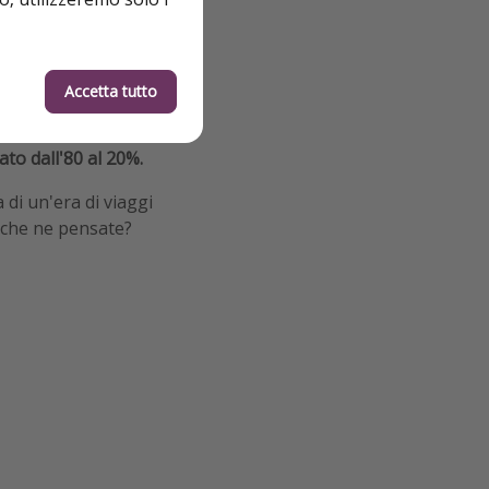
etti al carico e
 di viaggio
(a
piacevole.
Accetta tutto
o come
l'aumento
i viaggio;
infatti,
to dall'80 al 20%.
di un'era di viaggi
i, che ne pensate?