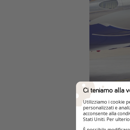
Ci teniamo alla v
Utilizziamo i cookie 
personalizzati e analiz
acconsente alla condiv
Infatti, O'Leary spi
Stati Uniti. Per ulter
educare i turisti a
È possibile modificare