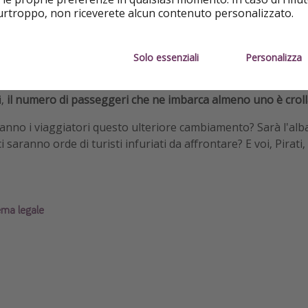
issimo sul personale addetto ai bagagli,
dal check-in agli add
purtroppo, non riceverete alcun contenuto personalizzato.
endo al contempo ai viaggiatori di godere di un'esperienza
nenza in aeroporto, spesso molto stressante
)
più veloce e 
Solo essenziali
Personalizza
possa sembrare controintuiva, in realtà è stato evidenziat
rto dei bagagli abbia effettivamente influenzato le tendenze d
,
il numero di passeggeri che ne imbarca almeno uno è crolla
nno i viaggiatori questo ulteriore cambiamento? Sarà l'alba 
i saranno orde di turisti infuriati da affrontare? E voi, Pirat
ema legale