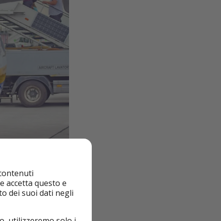
 contenuti
nte accetta questo e
o dei suoi dati negli
a strategia per
bbe la compagnia
o, utilizzeremo solo i