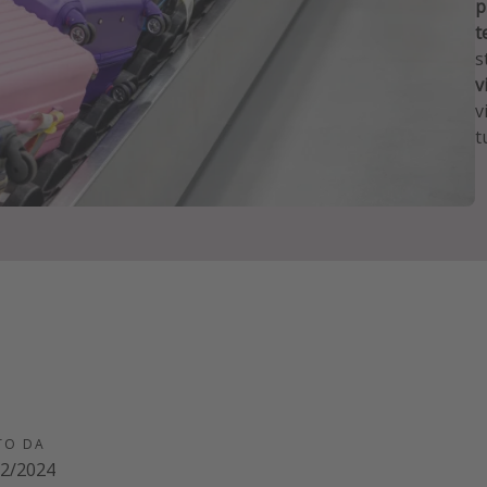
p
t
s
v
v
t
TO DA
02/2024