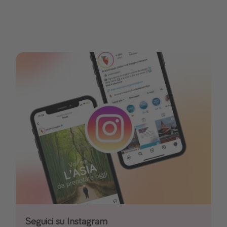
Seguici su Instagram
Seguici su Facebook
Seguici su TikTok!