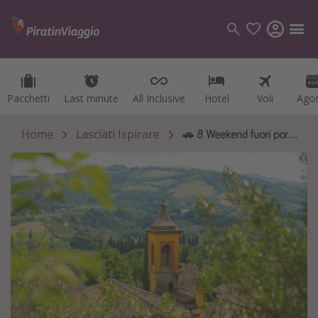
Pacchetti
Pacchetti
Last minute
Last minute
All Inclusive
All Inclusive
Hotel
Hotel
Voli
Voli
Ago
Ago
Categorie
Voli
Home
Lasciati Ispirare
🚗 8 Weekend fuori porta a meno di 3 ore da Milano
Hotel
Vacanze
Crociere
Destinazioni
Tutte le destinazioni
Italia
Albania