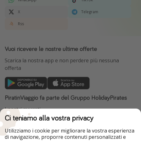
X
Telegram
Rss
Vuoi ricevere le nostre ultime offerte
Scarica la nostra app e non perdere più nessuna
offerta
PiratinViaggio fa parte del Gruppo HolidayPirates
I nostri mercati
Ci teniamo alla vostra privacy
HolidayPirates
VakantiePiraten
WakacyjniPiraci
VoyagesPirates
Utilizziamo i cookie per migliorare la vostra esperienza
Ferienpiraten
Urlaubspiraten
di navigazione, proporre contenuti personalizzati e
Urlaubspiraten
ViajerosPiratas