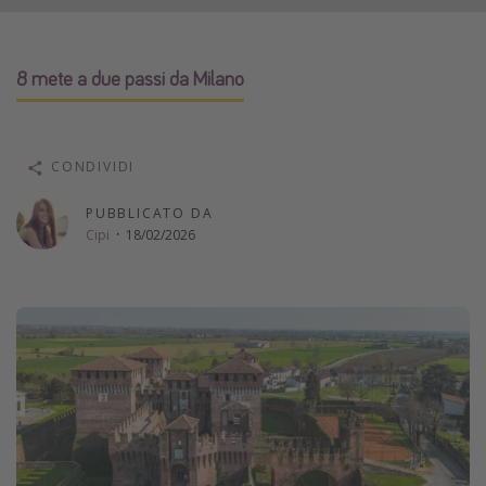
Vacanze con bambini
Vacanze al mare
8 mete a due passi da Milano
Viaggi per single
Altri argomenti
CONDIVIDI
Travel magazine
PUBBLICATO DA
Calendario di viaggio
Cipi
·
18/02/2026
Festività del 2026
Città più visitate