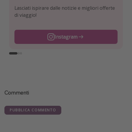
Lasciati ispirare dalle notizie e migliori offerte
Esplora le nostre offerte giornaliere di viaggi e
Per conoscere le offerte più interessanti e i
di viaggio!
voli a prezzi da Pirata!
migliori trucchi per viaggiare!
Instagram
Facebook
TikTok
Commenti
PUBBLICA COMMENTO