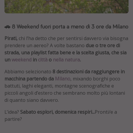
Grecia
Baleari
🚗 8 Weekend fuori porta a meno di 3 ore da Milano
Egitto
Tunisia
Pirati,
chi l’ha detto che per sentirsi davvero via bisogna
Malta
prendere un aereo? A volte bastano
due o tre ore di
strada, una playlist fatta bene e la scelta giusta, che sia
Canarie
un
weekend
in
città
o
nella natura
.
Capo Verde
Abbiamo selezionato
8 destinazioni da raggiungere in
macchina partendo da
Milano
, mixando borghi poco
Tipo di vacanza
battuti, laghi eleganti, montagne scenografiche e
piccoli angoli d’estero che sembrano molto più lontani
Vacanze last minute
di quanto siano davvero.
Vacanze all inclusive
L’idea?
Sabato esplori, domenica respiri...
Pronti/e a
Vacanze estate 2026
partire?
Vacanze di Pasqua 2026
Last minute capodanno