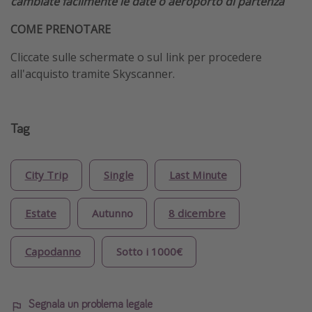
cambiate facilmente le date o aeroporto di partenza
COME PRENOTARE
Cliccate sulle schermate o suI link per procedere
all'acquisto tramite Skyscanner.
Tag
City Trip
Single
Last Minute
Estate
Autunno
8 dicembre
Capodanno
Sotto i 1000€
Segnala un problema legale