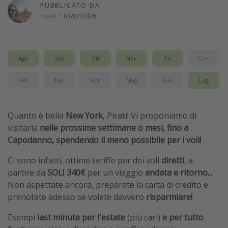
PUBBLICATO DA
Vacanze con bambini
Hook
·
03/07/2026
Vacanze al mare
Viaggi per single
Ago
Set
Ott
Nov
Dic
Gen
Altri argomenti
Feb
Mar
Apr
Mag
Giu
Lug
Travel magazine
Calendario di viaggio
Quanto è bella
New York
, Pirati! Vi proponiamo di
visitarla
nelle prossime settimane o mesi, fino a
Festività del 2026
Capodanno, spendendo il meno possibile per i voli!
Città più visitate
Ci sono infatti, ottime tariffe per dei voli
diretti
, a
partire da
SOLI 340€
per un viaggio
andata e ritorno...
Non aspettate ancora, preparate la carta di credito e
prenotate adesso se volete davvero
risparmiare!
Esempi
last minute per l'estate
(più cari)
e per tutto