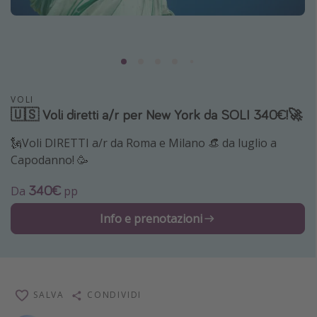
Grecia
Baleari
Egitto
Tunisia
VOLI
Malta
🇺🇸 Voli diretti a/r per New York da SOLI 340€!🚀
Canarie
🗽Voli DIRETTI a/r da Roma e Milano 👒 da luglio a
Capo Verde
Capodanno! 🥳
340€
Da
pp
Tipo di vacanza
Info e prenotazioni
Vacanze last minute
Vacanze all inclusive
Vacanze estate 2026
Vacanze di Pasqua 2026
SALVA
CONDIVIDI
Last minute capodanno