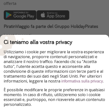
offerta
PiratinViaggio fa parte del Gruppo HolidayPirates
I nostri mercati
Ci teniamo alla vostra privacy
HolidayPirates
VakantiePiraten
WakacyjniPiraci
VoyagesPirates
Utilizziamo i cookie per migliorare la vostra esperienza
Ferienpiraten
Urlaubspiraten
di navigazione, proporre contenuti personalizzati e
Urlaubspiraten
ViajerosPiratas
analizzare il nostro traffico. Facendo clic su "Accetta
TravelPirates
tutto", l'utente accetta questo e acconsente alla
condivisione di queste informazioni con terze parti e al
Il nostro gruppo
trattamento dei suoi dati negli Stati Uniti. Per ulteriori
HolidayPirates Group
informazioni, leggere la nostra
.
informativa sulla privacy
Conoscici meglio
Informazioni legali
È possibile modificare le proprie preferenze in qualsiasi
momento. In caso di rifiuto, utilizzeremo solo i cookie
Chi siamo
Termini d' Uso
essenziali e, purtroppo, non riceverete alcun contenuto
personalizzato.
Lavora con noi
Informativa sulla privacy