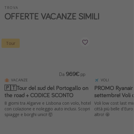
Vacanze con bambini
TROVA
OFFERTE VACANZE SIMILI
Vacanze al mare
Viaggi per single
Tour
Altri argomenti
Travel magazine
Calendario di viaggio
969€
Da
pp
Festività del 2026
VACANZE
VOLI
Città più visitate
🇵🇹Tour del sud del Portogallo on
PROMO Ryanair ✈
the road + CODICE SCONTO
settembre! Voli 
8 giorni tra Algarve e Lisbona con volo, hotel
Voli low cost last mi
con colazione e noleggio auto inclusi. Scopri
città più belle d'Eur
spiagge e borghi unici! 🤯
altro! 🤩