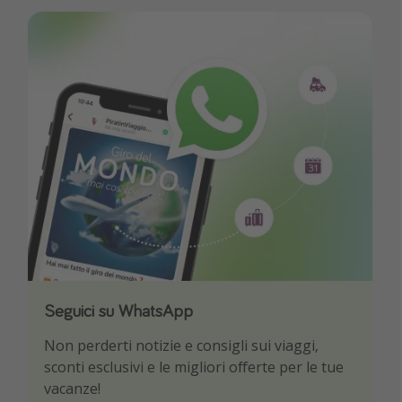
Seguici su WhatsApp
Scarica la nostra App
Non perderti notizie e consigli sui viaggi,
Sii il primo a conoscere le migliori offerte di
sconti esclusivi e le migliori offerte per le tue
viaggio
vacanze!