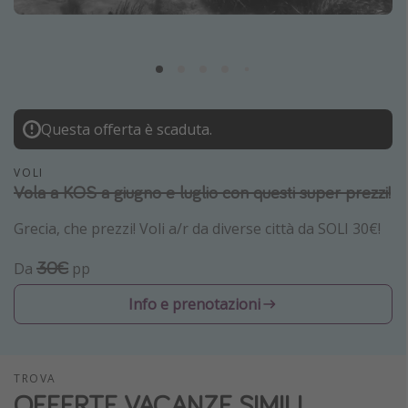
Grecia
Baleari
Egitto
Tunisia
Questa offerta è scaduta.
Malta
Canarie
VOLI
Vola a KOS a giugno e luglio con questi super prezzi!
Capo Verde
Grecia, che prezzi! Voli a/r da diverse città da SOLI 30€!
Tipo di vacanza
30€
Da
pp
Vacanze last minute
Info e prenotazioni
Vacanze all inclusive
Vacanze estate 2026
Vacanze di Pasqua 2026
TROVA
OFFERTE VACANZE SIMILI
Last minute capodanno