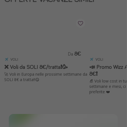
Vacanze con bambini
Vacanze al mare
Viaggi per single
Altri argomenti
8€
Travel magazine
Da
VOLI
VOLI
Calendario di viaggio
❌ Voli da SOLI 8€/tratta❗️🥳
📣 Promo Wizz Ai
Festività del 2026
8€❗️
🚀 Voli in Europa nelle prossime settimane da
SOLI 8€ a tratta!!😋
Città più visitate
👒 Voli low cost in 
settimane e mesi, ci
preferite ❤️