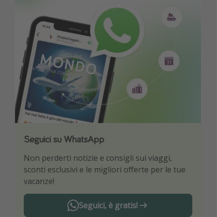
Seguici su WhatsApp
Scarica la nostra App
Non perderti notizie e consigli sui viaggi,
Sii il primo a conoscere le migliori offerte di
sconti esclusivi e le migliori offerte per le tue
viaggio
vacanze!
Seguici, è gratis!