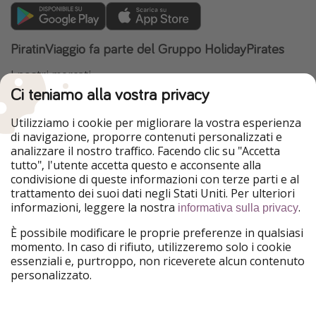
PiratinViaggio fa parte del Gruppo HolidayPirates
I nostri mercati
Ci teniamo alla vostra privacy
HolidayPirates
VakantiePiraten
WakacyjniPiraci
VoyagesPirates
Utilizziamo i cookie per migliorare la vostra esperienza
Ferienpiraten
Urlaubspiraten
di navigazione, proporre contenuti personalizzati e
Urlaubspiraten
ViajerosPiratas
analizzare il nostro traffico. Facendo clic su "Accetta
TravelPirates
tutto", l'utente accetta questo e acconsente alla
condivisione di queste informazioni con terze parti e al
Il nostro gruppo
trattamento dei suoi dati negli Stati Uniti. Per ulteriori
HolidayPirates Group
informazioni, leggere la nostra
.
informativa sulla privacy
Conoscici meglio
Informazioni legali
È possibile modificare le proprie preferenze in qualsiasi
momento. In caso di rifiuto, utilizzeremo solo i cookie
Chi siamo
Termini d' Uso
essenziali e, purtroppo, non riceverete alcun contenuto
personalizzato.
Lavora con noi
Informativa sulla privacy
Stampa
Note legali