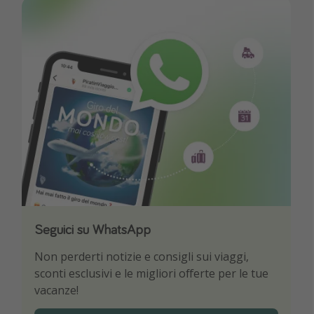
Seguici su WhatsApp
Scarica la nostra App
Non perderti notizie e consigli sui viaggi,
Sii il primo a conoscere le migliori offerte di
sconti esclusivi e le migliori offerte per le tue
viaggio
vacanze!