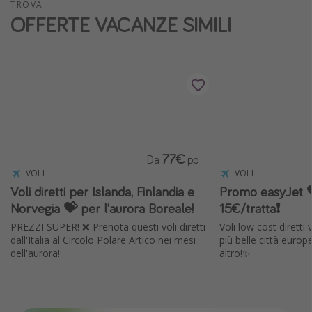
TROVA
Vacanze con bambini
OFFERTE VACANZE SIMILI
Vacanze al mare
Viaggi per single
Altri argomenti
Travel magazine
Calendario di viaggio
77€
Da
pp
Festività del 2026
VOLI
VOLI
Voli diretti per Islanda, Finlandia e
Promo easyJet 
Città più visitate
Norvegia 💝 per l'aurora Boreale!
15€/tratta❗️
PREZZI SUPER! ❌ Prenota questi voli diretti
Voli low cost diretti
dall'Italia al Circolo Polare Artico nei mesi
più belle città europ
dell'aurora!
altro!✨