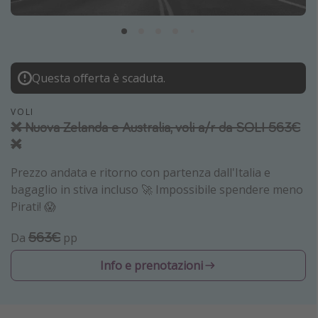
Grecia
Baleari
Egitto
Questa offerta è scaduta.
Tunisia
Malta
VOLI
❌ Nuova Zelanda e Australia, voli a/r da SOLI 563€
Canarie
❌
Capo Verde
Prezzo andata e ritorno con partenza dall'Italia e
bagaglio in stiva incluso 🚀 Impossibile spendere meno
Tipo di vacanza
Pirati! 😱
Vacanze last minute
563€
Da
pp
Vacanze all inclusive
Info e prenotazioni
Vacanze estate 2026
Vacanze di Pasqua 2026
Last minute capodanno