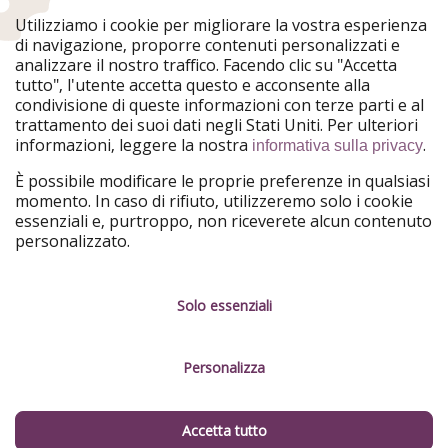
WakacyjniPiraci
VoyagesPirates
Utilizziamo i cookie per migliorare la vostra esperienza
Ferienpiraten
Urlaubspiraten
di navigazione, proporre contenuti personalizzati e
Urlaubspiraten
ViajerosPiratas
analizzare il nostro traffico. Facendo clic su "Accetta
TravelPirates
tutto", l'utente accetta questo e acconsente alla
condivisione di queste informazioni con terze parti e al
Il nostro gruppo
trattamento dei suoi dati negli Stati Uniti. Per ulteriori
HolidayPirates Group
informazioni, leggere la nostra
.
informativa sulla privacy
Conoscici meglio
Informazioni legali
È possibile modificare le proprie preferenze in qualsiasi
momento. In caso di rifiuto, utilizzeremo solo i cookie
Chi siamo
Termini d' Uso
essenziali e, purtroppo, non riceverete alcun contenuto
personalizzato.
Lavora con noi
Informativa sulla privacy
Stampa
Note legali
Solo essenziali
Partner
Gestione dei servizi
Personalizza
Sostenibilità
Cosa dicono di noi
Accetta tutto