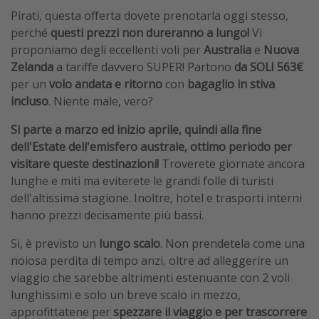
Pirati, questa offerta dovete prenotarla oggi stesso,
perché
questi prezzi non dureranno a lungo!
Vi
proponiamo degli eccellenti voli per
Australia
e
Nuova
Zelanda
a tariffe davvero SUPER! Partono
da SOLI 563€
per un
volo andata e ritorno
con
bagaglio in stiva
incluso
. Niente male, vero?
Si parte a marzo ed inizio aprile, quindi alla fine
dell'Estate dell'emisfero australe, ottimo periodo per
visitare queste destinazioni!
Troverete giornate ancora
lunghe e miti ma eviterete le grandi folle di turisti
dell'altissima stagione. Inoltre, hotel e trasporti interni
hanno prezzi decisamente più bassi.
Si, è previsto un
lungo scalo
. Non prendetela come una
noiosa perdita di tempo anzi, oltre ad alleggerire un
viaggio che sarebbe altrimenti estenuante con 2 voli
lunghissimi e solo un breve scalo in mezzo,
approfittatene per
spezzare il viaggio e per trascorrere