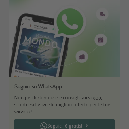
Seguici su WhatsApp
Scarica la nostra App
Non perderti notizie e consigli sui viaggi,
Sii il primo a conoscere le migliori offerte di
sconti esclusivi e le migliori offerte per le tue
viaggio
vacanze!
Seguici, è gratis!