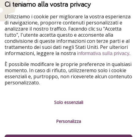
Ci teniamo alla vostra privacy
HolidayPirates
VakantiePiraten
WakacyjniPiraci
VoyagesPirates
Utilizziamo i cookie per migliorare la vostra esperienza
Ferienpiraten
Urlaubspiraten
di navigazione, proporre contenuti personalizzati e
Urlaubspiraten
ViajerosPiratas
analizzare il nostro traffico. Facendo clic su "Accetta
TravelPirates
tutto", l'utente accetta questo e acconsente alla
condivisione di queste informazioni con terze parti e al
Il nostro gruppo
trattamento dei suoi dati negli Stati Uniti. Per ulteriori
HolidayPirates Group
informazioni, leggere la nostra
.
informativa sulla privacy
Conoscici meglio
Informazioni legali
È possibile modificare le proprie preferenze in qualsiasi
momento. In caso di rifiuto, utilizzeremo solo i cookie
Chi siamo
Termini d' Uso
essenziali e, purtroppo, non riceverete alcun contenuto
personalizzato.
Lavora con noi
Informativa sulla privacy
Stampa
Note legali
Solo essenziali
Partner
Gestione dei servizi
Personalizza
Sostenibilità
Cosa dicono di noi