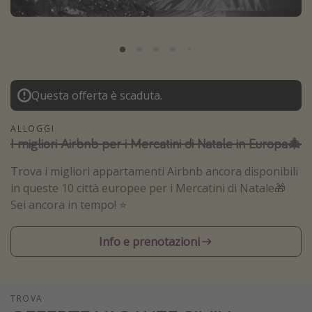
Grecia
Baleari
Egitto
Tunisia
Questa offerta è scaduta.
Malta
Canarie
ALLOGGI
I migliori Airbnb per i Mercatini di Natale in Europa🎄
Capo Verde
Trova i migliori appartamenti Airbnb ancora disponibili
in queste 10 città europee per i Mercatini di Natale🎁
Tipo di vacanza
Sei ancora in tempo! ⭐️
Vacanze last minute
Vacanze all inclusive
Info e prenotazioni
Vacanze estate 2026
Vacanze di Pasqua 2026
TROVA
Last minute capodanno