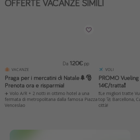
OFFERTE VACANZE SIMILI
Vacanze con bambini
Vacanze al mare
Viaggi per single
Altri argomenti
Travel magazine
120€
Da
pp
Calendario di viaggio
VACANZE
VOLI
Praga per i mercatini di Natale🌲🎅
PROMO Vueling 
Festività del 2026
Prenota ora e risparmia!
14€/tratta❗️
Città più visitate
✈️ Volo A/R + 2 notti in ottimo hotel a una
❗️Le migliori tratte Vu
fermata di metropolitana dalla famosa Piazza
top 🚀 Barcellona, C
Venceslao
città!