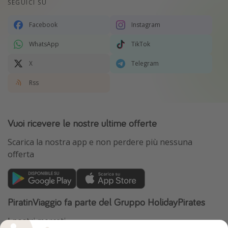
SEGUICI SU
Facebook
Instagram
WhatsApp
TikTok
X
Telegram
Rss
Vuoi ricevere le nostre ultime offerte
Scarica la nostra app e non perdere più nessuna
offerta
PiratinViaggio fa parte del Gruppo HolidayPirates
I nostri mercati