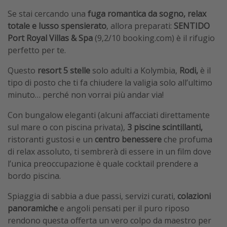
Se stai cercando una
fuga romantica da sogno, relax
totale e lusso spensierato
, allora preparati:
SENTIDO
Port Royal Villas & Spa
(9,2/10 booking.com) è il rifugio
perfetto per te.
Questo
resort 5 stelle
solo adulti a Kolymbia,
Rodi,
è il
tipo di posto che ti fa chiudere la valigia solo all’ultimo
minuto… perché non vorrai più andar via!
Con bungalow eleganti (alcuni affacciati direttamente
sul mare o con piscina privata),
3 piscine scintillanti,
ristoranti gustosi e un
centro benessere
che profuma
di relax assoluto, ti sembrerà di essere in un film dove
l’unica preoccupazione è quale cocktail prendere a
bordo piscina.
Spiaggia di sabbia a due passi, servizi curati,
colazioni
panoramiche
e angoli pensati per il puro riposo
rendono questa offerta un vero colpo da maestro per