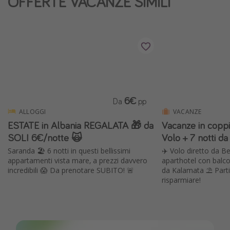
OFFERTE VACANZE SIMILI
6€
Da
pp
ALLOGGI
VACANZE
ESTATE in Albania REGALATA 🎁 da
Vacanze in copp
SOLI 6€/notte 🙀
Volo + 7 notti d
Saranda 🏖️ 6 notti in questi bellissimi
✈️ Volo diretto da B
appartamenti vista mare, a prezzi davvero
aparthotel con balco
incredibili 😱 Da prenotare SUBITO! 🚨
da Kalamata ⛱️ Part
risparmiare!