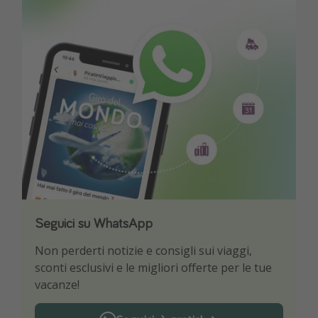
Seguici su WhatsApp
Scarica la nostra App
Non perderti notizie e consigli sui viaggi,
Sii il primo a conoscere le migliori offerte di
sconti esclusivi e le migliori offerte per le tue
viaggio
vacanze!