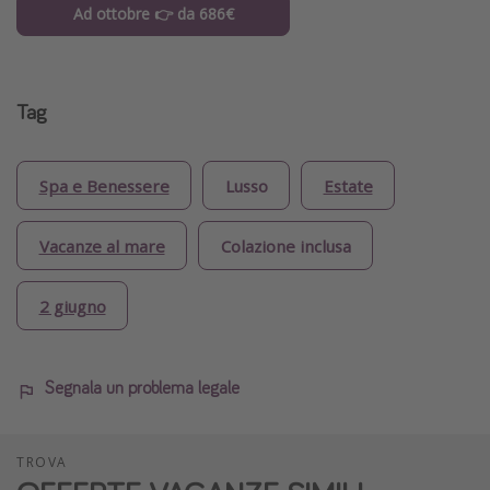
Ad ottobre 👉 da 686€
Tag
Spa e Benessere
Lusso
Estate
Vacanze al mare
Colazione inclusa
2 giugno
Segnala un problema legale
TROVA