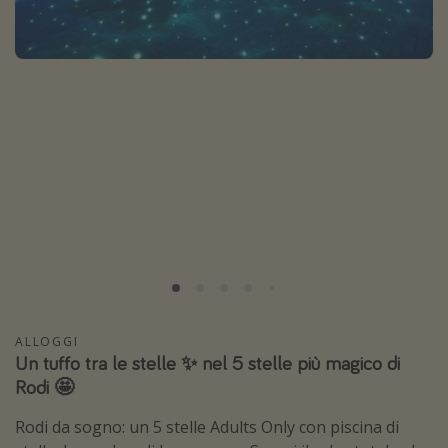
Grecia
Baleari
Egitto
Tunisia
Malta
Canarie
Capo Verde
Tipo di vacanza
Vacanze last minute
ALLOGGI
Vacanze all inclusive
Un tuffo tra le stelle ✨ nel 5 stelle più magico di
Vacanze estate 2026
Rodi 🤩
Vacanze di Pasqua 2026
Rodi da sogno: un 5 stelle Adults Only con piscina di
Last minute capodanno