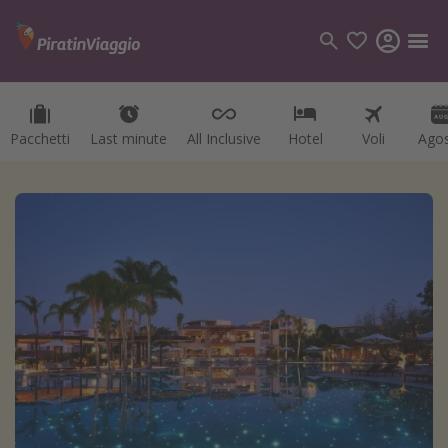
Pacchetti
Last minute
All Inclusive
Hotel
Voli
Ago
Categorie
Voli
Hotel
Vacanze
Crociere
Destinazioni
Tutte le destinazioni
Italia
Albania