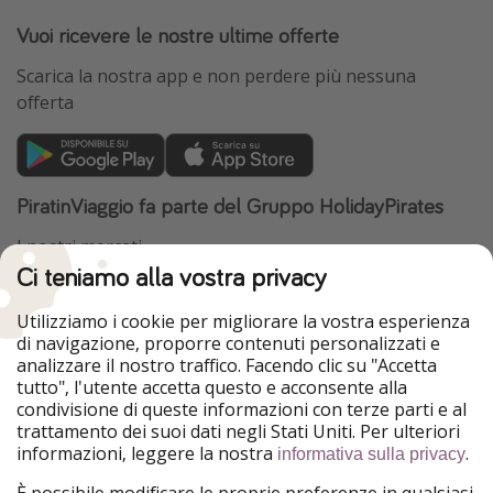
Vuoi ricevere le nostre ultime offerte
Scarica la nostra app e non perdere più nessuna
offerta
PiratinViaggio fa parte del Gruppo HolidayPirates
I nostri mercati
Ci teniamo alla vostra privacy
HolidayPirates
VakantiePiraten
WakacyjniPiraci
VoyagesPirates
Utilizziamo i cookie per migliorare la vostra esperienza
Ferienpiraten
Urlaubspiraten
di navigazione, proporre contenuti personalizzati e
Urlaubspiraten
ViajerosPiratas
analizzare il nostro traffico. Facendo clic su "Accetta
TravelPirates
tutto", l'utente accetta questo e acconsente alla
condivisione di queste informazioni con terze parti e al
Il nostro gruppo
trattamento dei suoi dati negli Stati Uniti. Per ulteriori
HolidayPirates Group
informazioni, leggere la nostra
.
informativa sulla privacy
Conoscici meglio
Informazioni legali
È possibile modificare le proprie preferenze in qualsiasi