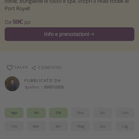
stelle, bungalow di lusso e spa. Scopri il relax totale al
Vacanze con bambini
Port Royal!
Vacanze al mare
98€
Da
pp
Viaggi per single
Info e prenotazioni
Altri argomenti
Travel magazine
Calendario di viaggio
SALVA
CONDIVIDI
Festività del 2026
PUBBLICATO DA
Spadino
·
30/07/2026
Città più visitate
Ago
Set
Ott
Nov
Dic
Gen
Feb
Mar
Apr
Mag
Giu
Lug