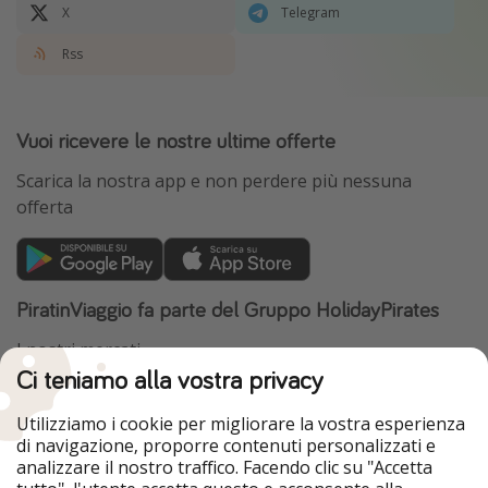
X
Telegram
Rss
Vuoi ricevere le nostre ultime offerte
Scarica la nostra app e non perdere più nessuna
offerta
PiratinViaggio fa parte del Gruppo HolidayPirates
I nostri mercati
Ci teniamo alla vostra privacy
HolidayPirates
VakantiePiraten
WakacyjniPiraci
VoyagesPirates
Utilizziamo i cookie per migliorare la vostra esperienza
Ferienpiraten
Urlaubspiraten
di navigazione, proporre contenuti personalizzati e
Urlaubspiraten
ViajerosPiratas
analizzare il nostro traffico. Facendo clic su "Accetta
TravelPirates