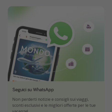
Seguici su WhatsApp
Scarica la nostra App
Non perderti notizie e consigli sui viaggi,
Sii il primo a conoscere le migliori offerte di
sconti esclusivi e le migliori offerte per le tue
viaggio
vacanze!