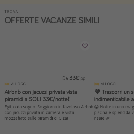
Vacanze con bambini
TROVA
Vacanze al mare
OFFERTE VACANZE SIMILI
Viaggi per single
Altri argomenti
Travel magazine
Calendario di viaggio
Festività del 2026
33€
Da
pp
Città più visitate
ALLOGGI
ALLOGGI
Airbnb con jacuzzi privata vista
💜 Trascorri un 
piramidi a SOLI 33€/notte❗️
indimenticabile a
Egitto da sogno. Soggiorna in favoloso Airbnb
😱 Notte in una magn
con jacuzzi privata in camera e vista
piscina e splendida 
mozzafiato sulle piramidi di Giza!
risaie 🌿