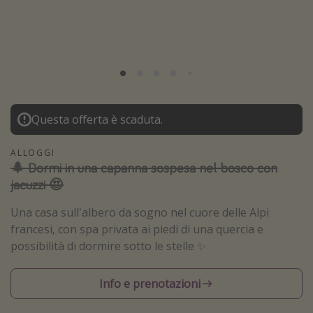
Grecia
Baleari
Egitto
Tunisia
Malta
Questa offerta è scaduta.
Canarie
Capo Verde
ALLOGGI
🌲 Dormi in una capanna sospesa nel bosco con
jacuzzi 😍
Tipo di vacanza
Una casa sull'albero da sogno nel cuore delle Alpi
Vacanze last minute
francesi, con spa privata ai piedi di una quercia e
Vacanze all inclusive
possibilità di dormire sotto le stelle ✨
Vacanze estate 2026
Info e prenotazioni
Vacanze di Pasqua 2026
Last minute capodanno