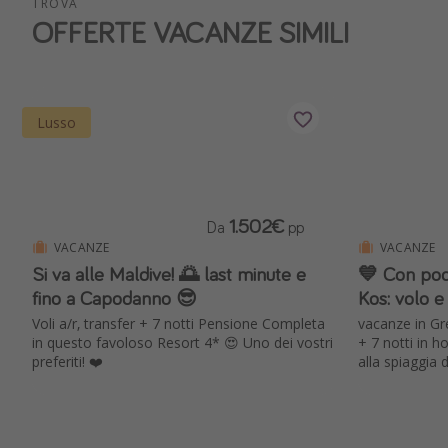
TROVA
OFFERTE VACANZE SIMILI
Lusso
1.502€
Da
pp
VACANZE
VACANZE
Si va alle Maldive! 🌅 last minute e
💙 Con poco
fino a Capodanno 😎
Kos: volo e
Voli a/r, transfer + 7 notti Pensione Completa
vacanze in Grec
in questo favoloso Resort 4* 😍 Uno dei vostri
+ 7 notti in h
preferiti! ❤️
alla spiaggia 