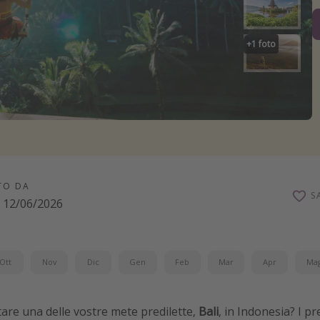
+
1
foto
TO DA
S
12/06/2026
Ott
Nov
Dic
Gen
Feb
Mar
Apr
Ma
sitare una delle vostre mete predilette,
Bali
, in Indonesia? I p