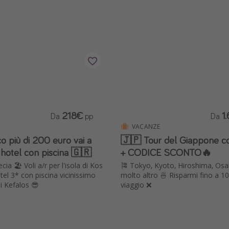
218€
1
Da
pp
Da
VACANZE
 più di 200 euro vai a
🇯🇵 Tour del Giappone 
 hotel con piscina 🇬🇷
+ CODICE SCONTO🔥
ia 🏖️ Voli a/r per l'isola di Kos
🎏 Tokyo, Kyoto, Hiroshima, Osa
otel 3* con piscina vicinissimo
molto altro 🍜 Risparmi fino a 1
di Kefalos 😎
viaggio ❌