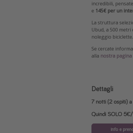
incredibili, pensa
e
145€ per un inte
La struttura selezi
Ubud, a 500 metri d
noleggio biciclette
Se cercate informaz
alla
nostra pagina 
Dettagli
7 notti (2 ospiti)
Quindi SOLO 5€/
Info e pren