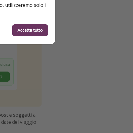
o, utilizzeremo solo i
Accetta tutto
post e soggetti a
 date del viaggio