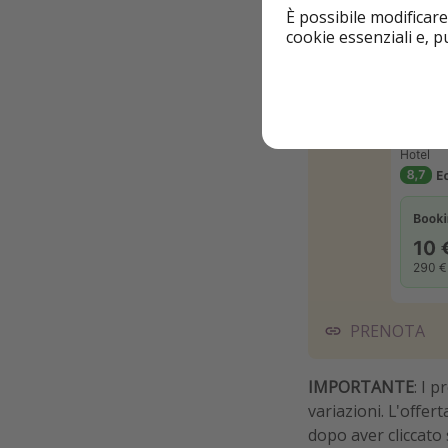
È possibile modificare
cookie essenziali e, 
PRENOTA
IMPORTANTE
: I 
variazioni. L'offer
dopo aver cliccato 