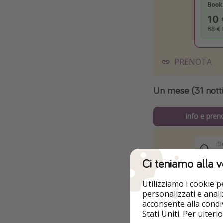
PRENOTA
Un mese (31 nott
Info e pren
Ci teniamo alla v
Utilizziamo i cookie 
personalizzati e analiz
acconsente alla condiv
Stati Uniti. Per ulter