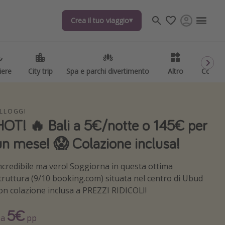
Crea il tuo viaggio
Crea il tuo viaggio
iere
iere
City trip
City trip
Spa e parchi divertimento
Spa e parchi divertimento
Altro
Altro
Codici
Codici
LLOGGI
HOT! 🔥 Bali a 5€/notte o 145€ per
un mese! 😱 Colazione inclusa!
ncredibile ma vero! Soggiorna in questa ottima
truttura (9/10 booking.com) situata nel centro di Ubud
on colazione inclusa a PREZZI RIDICOLI!
5€
Da
pp