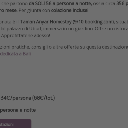
te che partono
da SOLI 5€ a persona a notte,
ossia circa
35€ p
ro mese.
Per giunta con
colazione inclusa!
onata è il
Taman Anyar Homestay (9/10 booking.com),
situa
al palazzo di Ubud, immersa in un giardino. Offre un ristoran
. Approfittatene adesso!
ioni pratiche, consigli o altre offerte su questa destinazion
dedicata a Bali
.
 a 34€/persona (68€/tot.)
persona a notte
otazioni