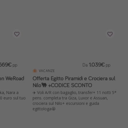
.669€
1.039€
pp
Da
pp
VACANZE
con WeRoad
Offerta Egitto Piramidi e Crociera sul
Nilo🐫 +CODICE SCONTO
ka, Nara a
✈️ Voli A/R con bagaglio, transfer+ 11 notti 5*
00 euro sul tuo
pens. completa tra Giza, Luxor e Assuan,
crociera sul Nilo+ escursioni e guida
egittologa🤩