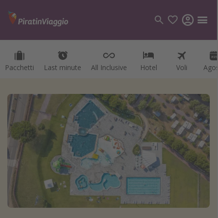
Pacchetti
Last minute
All Inclusive
Hotel
Voli
Ago
Categorie
Voli
Hotel
Vacanze
Crociere
Destinazioni
Tutte le destinazioni
Italia
Albania