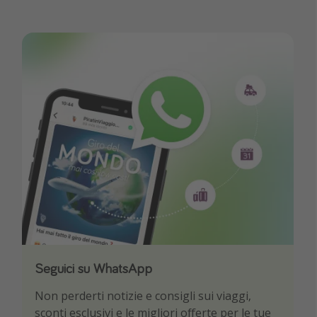
Seguici su WhatsApp
Scarica la nostra App
Non perderti notizie e consigli sui viaggi,
Sii il primo a conoscere le migliori offerte di
sconti esclusivi e le migliori offerte per le tue
viaggio