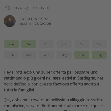
Vacanze con bambini
SALVA
CONDIVIDI
Vacanze al mare
PUBBLICATO DA
Viaggi per single
Spadino
·
26/02/2026
Altri argomenti
Ago
Set
Ott
Nov
Dic
Gen
Travel magazine
Calendario di viaggio
Feb
Mar
Apr
Mag
Giu
Lug
Festività del 2026
Città più visitate
Hey Pirati, ecco una super offerta per passare
una
settimana o più giorni
nei
mesi estivi
in
Sardegna
, nel
nord dell'isola, con questa
favolosa offerta adatta a
tutta la famiglia!
Qui, abbiamo trovato un
bellissimo villaggio turistico
con piscine
, situato
direttamente sul mare
e nel quale