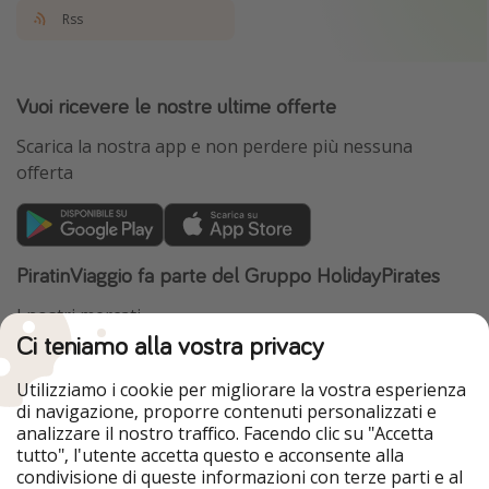
Rss
Vuoi ricevere le nostre ultime offerte
Scarica la nostra app e non perdere più nessuna
offerta
PiratinViaggio fa parte del Gruppo HolidayPirates
I nostri mercati
Ci teniamo alla vostra privacy
HolidayPirates
VakantiePiraten
WakacyjniPiraci
VoyagesPirates
Utilizziamo i cookie per migliorare la vostra esperienza
Ferienpiraten
Urlaubspiraten
di navigazione, proporre contenuti personalizzati e
Urlaubspiraten
ViajerosPiratas
analizzare il nostro traffico. Facendo clic su "Accetta
TravelPirates
tutto", l'utente accetta questo e acconsente alla
condivisione di queste informazioni con terze parti e al
Il nostro gruppo