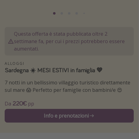
Grecia
Baleari
Egitto
Questa offerta è stata pubblicata oltre 2
Tunisia
settimane fa, per cui i prezzi potrebbero essere
Malta
aumentati.
Canarie
ALLOGGI
Capo Verde
Sardegna ☀️ MESI ESTIVI in famiglia 💙
7 notti in un bellissimo villaggio turistico direttamente
Tipo di vacanza
sul mare 😱 Perfetto per famiglie con bambini/e 😍
Vacanze last minute
220€
Da
pp
Vacanze all inclusive
Info e prenotazioni
Vacanze estate 2026
Vacanze di Pasqua 2026
Last minute capodanno