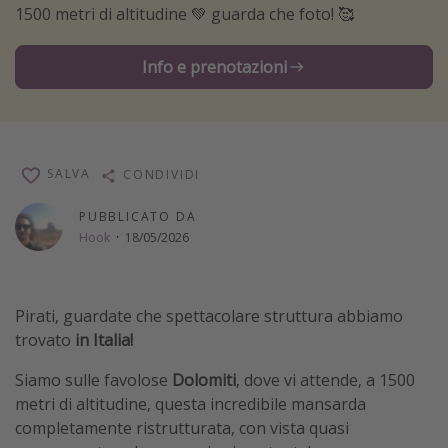
1500 metri di altitudine 💚 guarda che foto! 🥰
Vacanze con bambini
Vacanze al mare
Info e prenotazioni
Viaggi per single
Altri argomenti
SALVA
CONDIVIDI
Travel magazine
Calendario di viaggio
PUBBLICATO DA
Hook
·
18/05/2026
Festività del 2026
Città più visitate
Pirati, guardate che spettacolare struttura abbiamo
trovato
in Italia!
Siamo sulle favolose
Dolomiti
, dove vi attende, a 1500
metri di altitudine, questa incredibile mansarda
completamente ristrutturata, con vista quasi