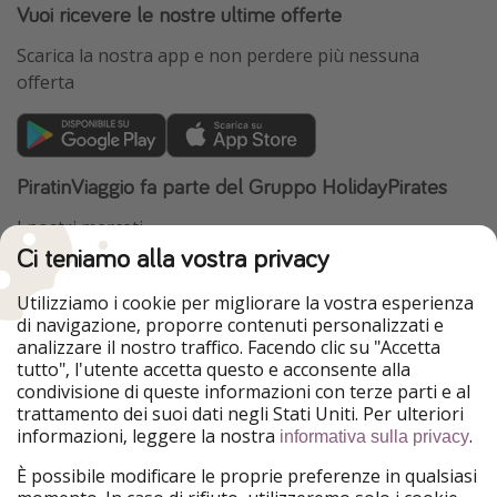
Vuoi ricevere le nostre ultime offerte
Scarica la nostra app e non perdere più nessuna
offerta
PiratinViaggio fa parte del Gruppo HolidayPirates
I nostri mercati
Ci teniamo alla vostra privacy
HolidayPirates
VakantiePiraten
WakacyjniPiraci
VoyagesPirates
Utilizziamo i cookie per migliorare la vostra esperienza
Ferienpiraten
Urlaubspiraten
di navigazione, proporre contenuti personalizzati e
Urlaubspiraten
ViajerosPiratas
analizzare il nostro traffico. Facendo clic su "Accetta
TravelPirates
tutto", l'utente accetta questo e acconsente alla
condivisione di queste informazioni con terze parti e al
Il nostro gruppo
trattamento dei suoi dati negli Stati Uniti. Per ulteriori
HolidayPirates Group
informazioni, leggere la nostra
.
informativa sulla privacy
Conoscici meglio
Informazioni legali
È possibile modificare le proprie preferenze in qualsiasi