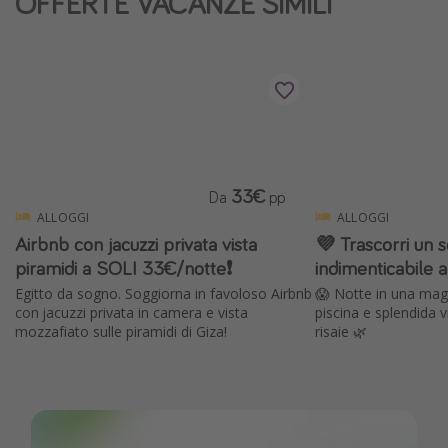
OFFERTE VACANZE SIMILI
33€
Da
pp
ALLOGGI
ALLOGGI
Airbnb con jacuzzi privata vista
💜 Trascorri un 
piramidi a SOLI 33€/notte❗️
indimenticabile a
Egitto da sogno. Soggiorna in favoloso Airbnb
😱 Notte in una magn
con jacuzzi privata in camera e vista
piscina e splendida 
mozzafiato sulle piramidi di Giza!
risaie 🌿