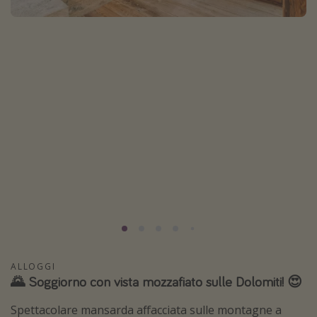
Grecia
Baleari
Egitto
Tunisia
Malta
Canarie
Capo Verde
Tipo di vacanza
Vacanze last minute
Vacanze all inclusive
Vacanze estate 2026
ALLOGGI
🌄 Soggiorno con vista mozzafiato sulle Dolomiti! 😍
Vacanze di Pasqua 2026
Spettacolare mansarda affacciata sulle montagne a
Last minute capodanno