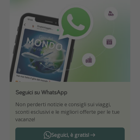
Seguici su WhatsApp
Scarica la nostra App
Non perderti notizie e consigli sui viaggi,
Sii il primo a conoscere le migliori offerte di
sconti esclusivi e le migliori offerte per le tue
viaggio
vacanze!
Seguici, è gratis!