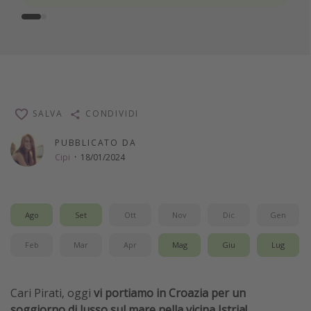
SALVA
CONDIVIDI
PUBBLICATO DA
Cipi
·
18/01/2024
Ago
Set
Ott
Nov
Dic
Gen
Feb
Mar
Apr
Mag
Giu
Lug
Cari Pirati, oggi
vi portiamo in Croazia per un
soggiorno di lusso sul mare nella vicina Istria!