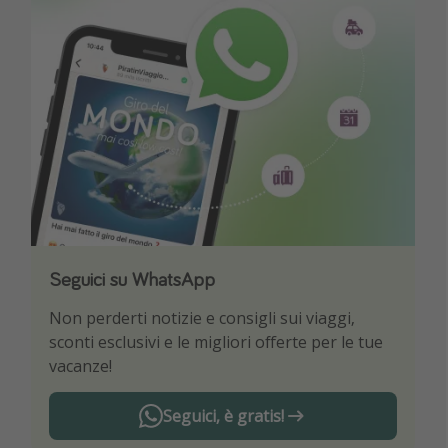
Seguici su WhatsApp
Scarica la nostra App
Non perderti notizie e consigli sui viaggi,
Sii il primo a conoscere le migliori offerte di
sconti esclusivi e le migliori offerte per le tue
viaggio
vacanze!
Seguici, è gratis!