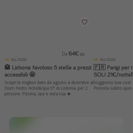
Vacanze con bambini
Vacanze al mare
Viaggi per single
Altri argomenti
64€
Da
pp
Travel magazine
ALLOGGI
ALLOGGI
Calendario di viaggio
🏩 Lisbona: favoloso 5 stelle a prezzi
🇫🇷 Parigi per t
accessibili 🤩
SOLI 21€/notte❗️
Festività del 2026
Scopri le migliori date da agosto a dicembre al
Soggiorno low cost 
Città più visitate
Dom Pedro Hotel&Spa 5* di Lisbona, per 2
Prenota subito quest
persone. Piscina, spa e vista top 🛎️