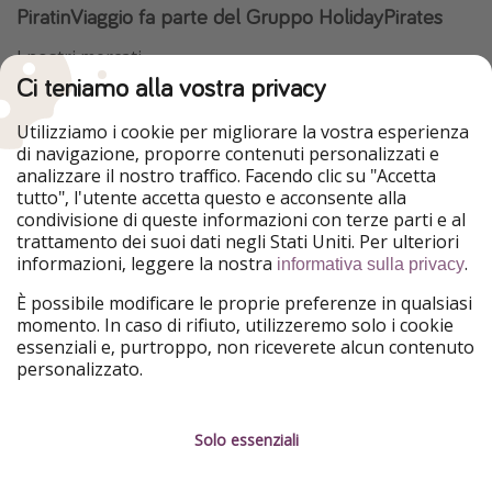
PiratinViaggio fa parte del Gruppo HolidayPirates
I nostri mercati
Ci teniamo alla vostra privacy
HolidayPirates
VakantiePiraten
WakacyjniPiraci
VoyagesPirates
Utilizziamo i cookie per migliorare la vostra esperienza
Ferienpiraten
Urlaubspiraten
di navigazione, proporre contenuti personalizzati e
Urlaubspiraten
ViajerosPiratas
analizzare il nostro traffico. Facendo clic su "Accetta
TravelPirates
tutto", l'utente accetta questo e acconsente alla
condivisione di queste informazioni con terze parti e al
Il nostro gruppo
trattamento dei suoi dati negli Stati Uniti. Per ulteriori
HolidayPirates Group
informazioni, leggere la nostra
.
informativa sulla privacy
Conoscici meglio
Informazioni legali
È possibile modificare le proprie preferenze in qualsiasi
momento. In caso di rifiuto, utilizzeremo solo i cookie
Chi siamo
Termini d' Uso
essenziali e, purtroppo, non riceverete alcun contenuto
personalizzato.
Lavora con noi
Informativa sulla privacy
Stampa
Note legali
Solo essenziali
Partner
Gestione dei servizi