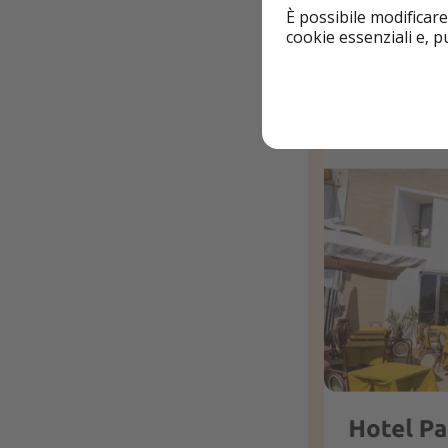
È possibile modificare
Info e pren
cookie essenziali e, 