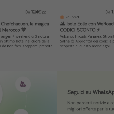
124€
1
Da
pp
Da
VACANZE
Chefchaouen, la magica
🌋 Isole Eolie con WeRoad
el Marocco 💙
CODICI SCONTO ⚡️
Tangeri + weekend di 3 notti a
Vulcano, Filicudi, Panarea, Strombo
n ottimo hotel nel cuore della
Salina 😍 Approfitta dei codici e p
i da non farsi scappare, prenota
scoperta di questo arcipelago!
Seguici su WhatsA
Scarica la nostra 
Non perderti notizie e con
Sii il primo a conoscere l
migliori offerte per le t