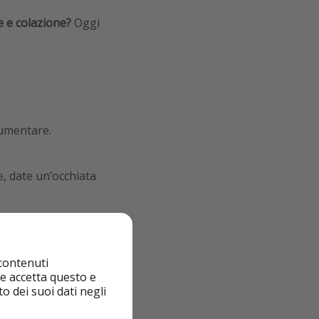
le e colazione?
Oggi
aumentare.
e, date un’occhiata
 contenuti
nte accetta questo e
o dei suoi dati negli