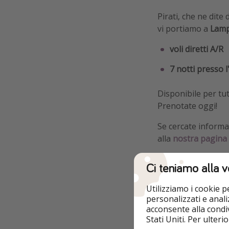
Pirati, che ne dite
vi portiamo a
Lam
voli diretti A/R
7 notti presso l
Disponibile per tu
Prenotate oggi!
Se cercate informaz
alla
nostra pagina d
Ci teniamo alla v
Utilizziamo i cookie 
Dettagli
personalizzati e analiz
acconsente alla condiv
➡️ Esempio pi
Stati Uniti. Per ulter