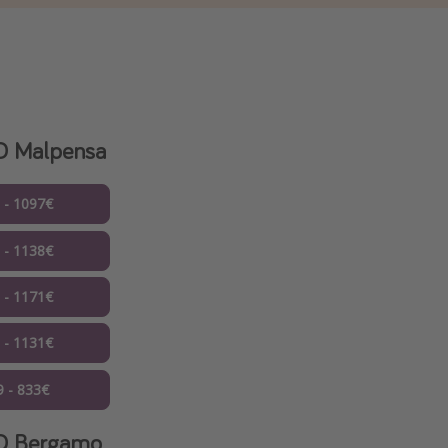
O Malpensa
8 - 1097€
8 - 1138€
8 - 1171€
8 - 1131€
9 - 833€
O Bergamo