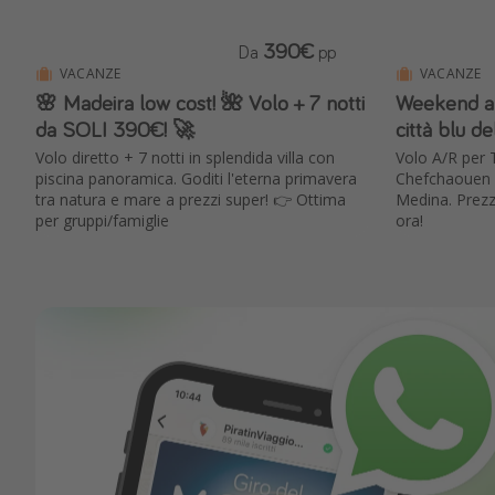
390€
Da
pp
VACANZE
VACANZE
🌸 Madeira low cost! 🌺 Volo + 7 notti
Weekend a 
da SOLI 390€! 🚀
città blu d
Volo diretto + 7 notti in splendida villa con
Volo A/R per 
piscina panoramica. Goditi l'eterna primavera
Chefchaouen i
tra natura e mare a prezzi super! 👉 Ottima
Medina. Prezz
per gruppi/famiglie
ora!