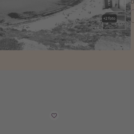
+
2
foto