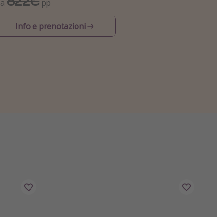
822€
Da
pp
Info e prenotazioni