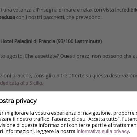
 di una vacanza all'insegna di mare e relax
con vista incredibi
pedusa
con i nostri pacchetti, che prevedono:
'Hotel Paladini di Francia (93/100 Lastminute)
tto agosto! Che aspettate? Questi prezzi non possono che 
ioni pratiche, consigli o altre offerte su questa destinazion
edicata alla Sicilia.
ostra privacy
per migliorare la vostra esperienza di navigazione, proporre
zare il nostro traffico. Facendo clic su "Accetta tutto", l'ute
isione di queste informazioni con terze parti e al trattament
ù economico
iori informazioni, leggere la nostra
.
informativa sulla privacy