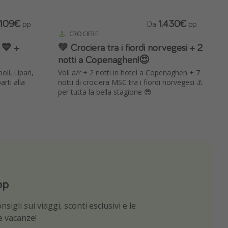
.109€
1.430€
pp
Da
pp
CROCIERE
 💙 +
💚 Crociera tra i fiordi norvegesi + 2
notti a Copenaghen!😍
li, Lipari,
Voli a/r + 2 notti in hotel a Copenaghen + 7
arti alla
notti di crociera MSC tra i fiordi norvegesi ⚓️
per tutta la bella stagione 😎
pp
App
sigli sui viaggi, sconti esclusivi e le
e migliori offerte di viaggio
ue vacanze!