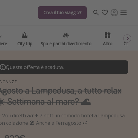
Crea il tuo viaggio
iere
City trip
Spa e parchi divertimento
Altro
Codici
Questa offerta è scaduta.
ACANZE
Agosto a Lampedusa, a tutto relax
☀️ Settimana al mare? 🌊
️ Voli diretti a/r + 7 notti in comodo hotel a Lampedusa
on colazione 🏖️ Anche a Ferragosto 🍉