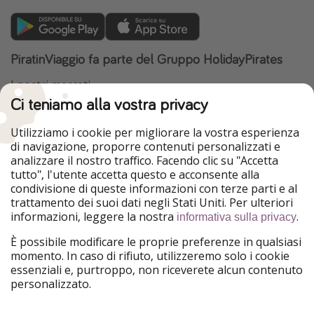
PiratinViaggio fa parte del Gruppo HolidayPirates
I nostri mercati
Ci teniamo alla vostra privacy
HolidayPirates
VakantiePiraten
WakacyjniPiraci
VoyagesPirates
Utilizziamo i cookie per migliorare la vostra esperienza
Ferienpiraten
Urlaubspiraten
di navigazione, proporre contenuti personalizzati e
Urlaubspiraten
ViajerosPiratas
analizzare il nostro traffico. Facendo clic su "Accetta
TravelPirates
tutto", l'utente accetta questo e acconsente alla
condivisione di queste informazioni con terze parti e al
Il nostro gruppo
trattamento dei suoi dati negli Stati Uniti. Per ulteriori
HolidayPirates Group
informazioni, leggere la nostra
.
informativa sulla privacy
Conoscici meglio
Informazioni legali
È possibile modificare le proprie preferenze in qualsiasi
momento. In caso di rifiuto, utilizzeremo solo i cookie
Chi siamo
Termini d' Uso
essenziali e, purtroppo, non riceverete alcun contenuto
personalizzato.
Lavora con noi
Informativa sulla privacy