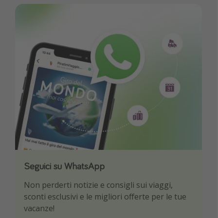
Seguici su WhatsApp
Scarica la nostra App
Non perderti notizie e consigli sui viaggi,
Sii il primo a conoscere le migliori offerte di
sconti esclusivi e le migliori offerte per le tue
viaggio
vacanze!