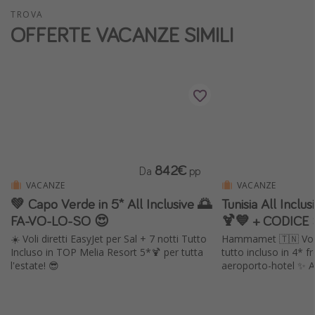
TROVA
Vacanze con bambini
OFFERTE VACANZE SIMILI
Vacanze al mare
Viaggi per single
Altri argomenti
Travel magazine
Calendario di viaggio
842€
Da
pp
Festività del 2026
VACANZE
VACANZE
Città più visitate
💚 Capo Verde in 5* All Inclusive 🌅
Tunisia All Inclus
FA-VO-LO-SO 😍
🍹💙 + CODICE
☀️ Voli diretti EasyJet per Sal + 7 notti Tutto
Hammamet 🇹🇳 Volo 
Incluso in TOP Melia Resort 5*🍹 per tutta
tutto incluso in 4* f
l'estate! 😎
aeroporto-hotel ✨ A