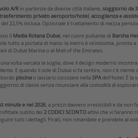
volo
A/R
in partenze da diverse città italiane,
soggiorno da 3 
trasferimento privato aeroporto/hotel
,
accoglienza e assist
del 22,5% inclusa. Opzionale il trattamento di mezza pensio
sso il
Media Rotana Dubai
, nel cuore pulsante di
Barsha Hei
ole tutto a portata di mano: la metro è vicinissima, pronta a 
cieli di Dubai Marina o al Mall of the Emirates.
una volta varcata la soglia, dove il design moderno incontra
ente. E quando il sole di Dubai si fa sentire, non c'è niente 
a bordo
piscina
o lasciarsi coccolare nella
SPA
dell'hotel. È la 
oggiorno di classe senza rinunciare alla comodità di esplorar
st minute e nel 2026
, a prezzi davvero irresistibili e da non f
ofittate subito dei
2 CODICI SCONTO
attivi che vi faranno 
guire tutti i dettagli. Pirati, non rimandate e prendete al v