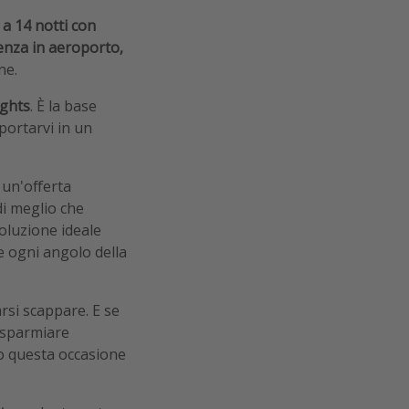
a 14 notti con
enza in aeroporto,
ne.
ghts
. È la base
portarvi in un
 un'offerta
di meglio che
soluzione ideale
e ogni angolo della
arsi scappare. E se
risparmiare
olo questa occasione