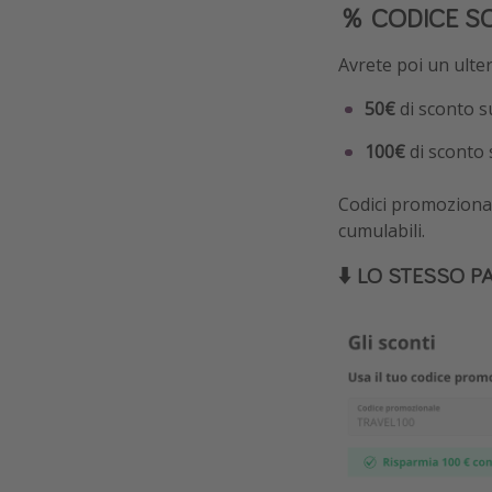
％ CODICE S
Avrete poi un ulter
50€
di sconto s
100€
di sconto 
Codici promozionali
cumulabili.
⬇️ LO STESSO P