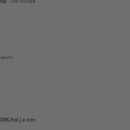
tay
- che trovate
l'aperto
238€/tot.) e con