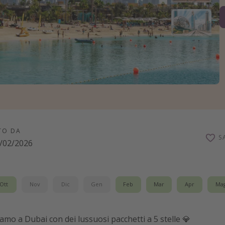
TO DA
S
/02/2026
Ott
Nov
Dic
Gen
Feb
Mar
Apr
Ma
tiamo a Dubai con dei lussuosi pacchetti a 5 stelle 💎