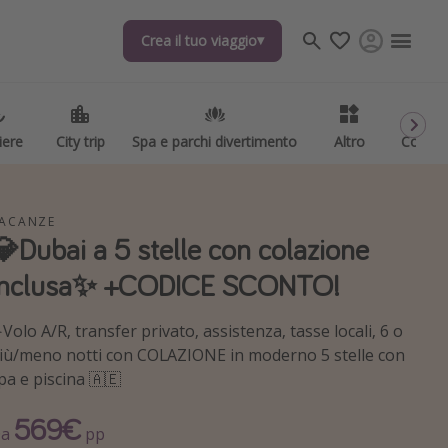
Crea il tuo viaggio
Crea il tuo viaggio
iere
iere
City trip
City trip
Spa e parchi divertimento
Spa e parchi divertimento
Altro
Altro
Codici
Codici
ACANZE
💎Dubai a 5 stelle con colazione
inclusa✨ +CODICE SCONTO!
️Volo A/R, transfer privato, assistenza, tasse locali, 6 o
iù/meno notti con COLAZIONE in moderno 5 stelle con
pa e piscina 🇦🇪
569€
Da
pp