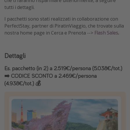
che ti faranno risparmiare ulteriormente, a seguire
tutti i dettagli.
I pacchetti sono stati realizzati in collaborazione con
PerfectStay, partner di PiratinViaggio, che trovate sulla
nostra home page in Cerca e Prenota -->
Flash Sales
.
Dettagli
Es. pacchetto (in 2) a 2.519€/persona (5.038€/tot.)
➡️ CODICE SCONTO a 2.469€/persona
(4.938€/tot.) 💰