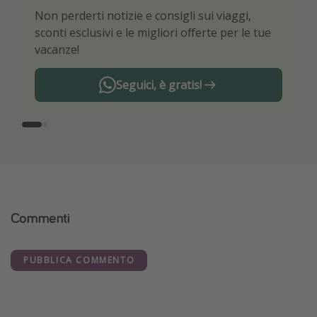
Non perderti notizie e consigli sui viaggi,
Sii il primo a conoscere le migliori offerte di
sconti esclusivi e le migliori offerte per le tue
viaggio
vacanze!
Seguici, è gratis!
Commenti
PUBBLICA COMMENTO