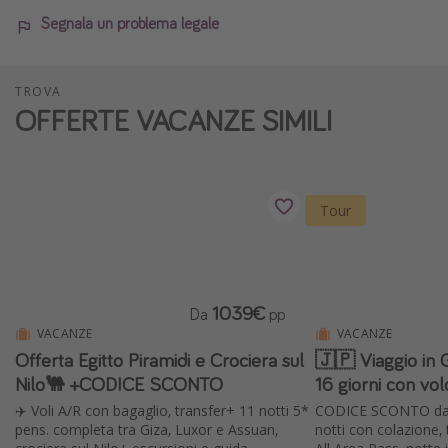
Segnala un problema legale
TROVA
OFFERTE VACANZE SIMILI
Tour
1039€
Da
pp
VACANZE
VACANZE
Offerta Egitto Piramidi e Crociera sul
🇯🇵 Viaggio in 
Nilo🐫 +CODICE SCONTO
16 giorni con vol
✈️ Voli A/R con bagaglio, transfer+ 11 notti 5*
CODICE SCONTO da 
pens. completa tra Giza, Luxor e Assuan,
notti con colazione,