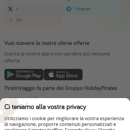
X
Telegram
Rss
Vuoi ricevere le nostre ultime offerte
Scarica la nostra app e non perdere più nessuna
offerta
PiratinViaggio fa parte del Gruppo HolidayPirates
I nostri mercati
Ci teniamo alla vostra privacy
HolidayPirates
VakantiePiraten
WakacyjniPiraci
VoyagesPirates
Utilizziamo i cookie per migliorare la vostra esperienza
Ferienpiraten
Urlaubspiraten
di navigazione, proporre contenuti personalizzati e
Urlaubspiraten
ViajerosPiratas
analizzare il nostro traffico. Facendo clic su "Accetta