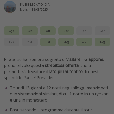
PUBBLICATO DA
Vacanze con bambini
Matis
·
18/03/2025
Vacanze al mare
Viaggi per single
Ago
Set
Ott
Nov
Dic
Gen
Altri argomenti
Feb
Mar
Apr
Mag
Giu
Lug
Travel magazine
Calendario di viaggio
Pirata, se hai sempre sognato di
visitare il Giappone
,
Festività del 2026
prendi al volo questa
strepitosa offerta
, che ti
permetterà di visitare il
lato più autentico
di questo
Città più visitate
splendido Paese! Prevede:
Tour di 13 giorni e 12 notti negli alloggi menzionati
o in sistemazioni similari, di cui 1 notte in un ryokan
e una in monastero
Pasti secondo il programma durante il tour