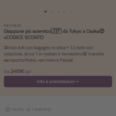
Grecia
Baleari
Egitto
VACANZE
Giappone più autentico🇯🇵 da Tokyo a Osaka😍
Tunisia
+CODICE SCONTO
Malta
🎏Volo A/R con bagaglio in stiva + 12 notti con
Canarie
colazione, di cui 1 in ryokan e monastero😻 transfer
Capo Verde
aeroporto/hotel, vari treni e Pass🍱
2469€
Tipo di vacanza
Da
pp
Vacanze last minute
Info e prenotazioni
Vacanze all inclusive
Vacanze estate 2026
Vacanze di Pasqua 2026
SALVA
CONDIVIDI
Last minute capodanno