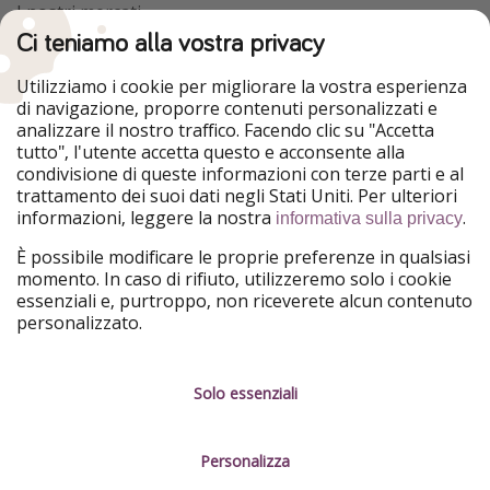
I nostri mercati
Ci teniamo alla vostra privacy
HolidayPirates
VakantiePiraten
WakacyjniPiraci
VoyagesPirates
Utilizziamo i cookie per migliorare la vostra esperienza
Ferienpiraten
Urlaubspiraten
di navigazione, proporre contenuti personalizzati e
Urlaubspiraten
ViajerosPiratas
analizzare il nostro traffico. Facendo clic su "Accetta
TravelPirates
tutto", l'utente accetta questo e acconsente alla
condivisione di queste informazioni con terze parti e al
Il nostro gruppo
trattamento dei suoi dati negli Stati Uniti. Per ulteriori
HolidayPirates Group
informazioni, leggere la nostra
.
informativa sulla privacy
Conoscici meglio
Informazioni legali
È possibile modificare le proprie preferenze in qualsiasi
momento. In caso di rifiuto, utilizzeremo solo i cookie
Chi siamo
Termini d' Uso
essenziali e, purtroppo, non riceverete alcun contenuto
personalizzato.
Lavora con noi
Informativa sulla privacy
Stampa
Note legali
Solo essenziali
Partner
Gestione dei servizi
Personalizza
Sostenibilità