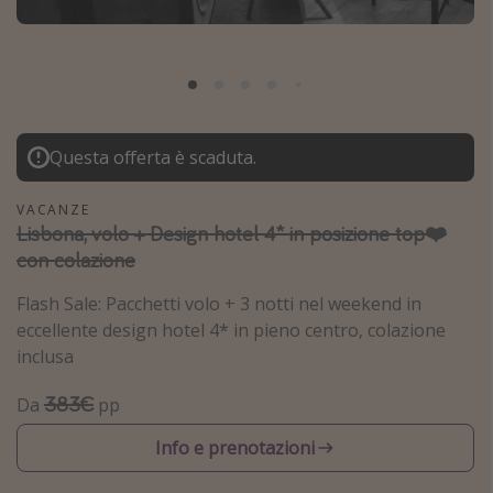
Grecia
Baleari
Egitto
Tunisia
Questa offerta è scaduta.
Malta
Canarie
VACANZE
Lisbona, volo + Design hotel 4* in posizione top❤️
Capo Verde
con colazione
Tipo di vacanza
Flash Sale: Pacchetti volo + 3 notti nel weekend in
eccellente design hotel 4* in pieno centro, colazione
Vacanze last minute
inclusa
Vacanze all inclusive
383€
Da
pp
Vacanze estate 2026
Info e prenotazioni
Vacanze di Pasqua 2026
Last minute capodanno