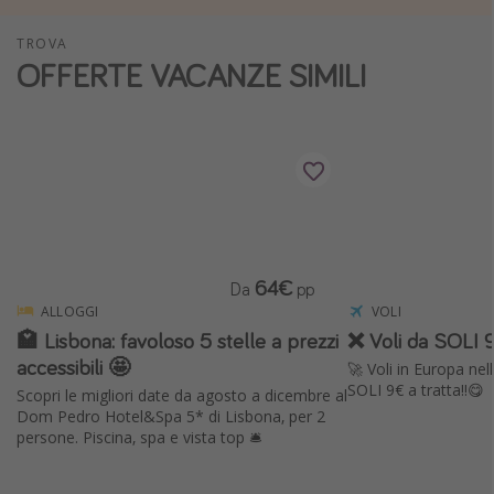
Vacanze con bambini
TROVA
Vacanze al mare
OFFERTE VACANZE SIMILI
Viaggi per single
Altri argomenti
Travel magazine
Calendario di viaggio
Festività del 2026
64€
Da
pp
Città più visitate
ALLOGGI
VOLI
🏩 Lisbona: favoloso 5 stelle a prezzi
❌ Voli da SOLI 9
accessibili 🤩
🚀 Voli in Europa ne
SOLI 9€ a tratta!!😋
Scopri le migliori date da agosto a dicembre al
Dom Pedro Hotel&Spa 5* di Lisbona, per 2
persone. Piscina, spa e vista top 🛎️