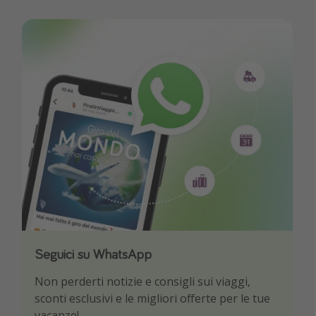
Seguici su WhatsApp
Scarica la nostra App
Non perderti notizie e consigli sui viaggi,
Sii il primo a conoscere le migliori offerte di
sconti esclusivi e le migliori offerte per le tue
viaggio
vacanze!