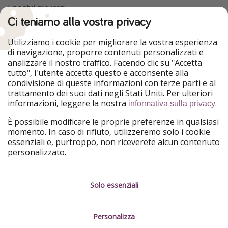
I nostri mercati
Ci teniamo alla vostra privacy
HolidayPirates
VakantiePiraten
WakacyjniPiraci
VoyagesPirates
Utilizziamo i cookie per migliorare la vostra esperienza
Ferienpiraten
Urlaubspiraten
di navigazione, proporre contenuti personalizzati e
Urlaubspiraten
ViajerosPiratas
analizzare il nostro traffico. Facendo clic su "Accetta
TravelPirates
tutto", l'utente accetta questo e acconsente alla
condivisione di queste informazioni con terze parti e al
Il nostro gruppo
trattamento dei suoi dati negli Stati Uniti. Per ulteriori
HolidayPirates Group
informazioni, leggere la nostra
.
informativa sulla privacy
Conoscici meglio
Informazioni legali
È possibile modificare le proprie preferenze in qualsiasi
momento. In caso di rifiuto, utilizzeremo solo i cookie
Chi siamo
Termini d' Uso
essenziali e, purtroppo, non riceverete alcun contenuto
personalizzato.
Lavora con noi
Informativa sulla privacy
Stampa
Note legali
Solo essenziali
Partner
Gestione dei servizi
Personalizza
Sostenibilità