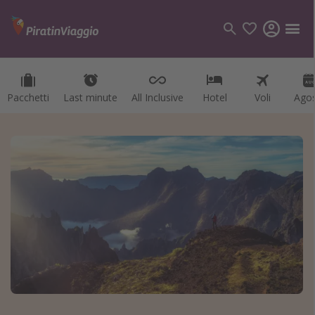
Pacchetti
Last minute
All Inclusive
Hotel
Voli
Ago
Categorie
Voli
Hotel
Vacanze
Crociere
Destinazioni
Tutte le destinazioni
Italia
Albania