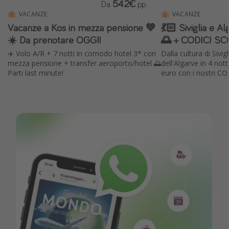
542€
Da
pp
VACANZE
VACANZE
Vacanze a Kos in mezza pensione 💙
💃🏻 Siviglia e 
☀️ Da prenotare OGGI!
🌅 + CODICI SC
✈️ Volo A/R + 7 notti in comodo hotel 3* con
Dalla cultura di Sivi
mezza pensione + transfer aeroporto/hotel 🌅
dell'Algarve in 4 not
Parti last minute!
euro con i nostri C