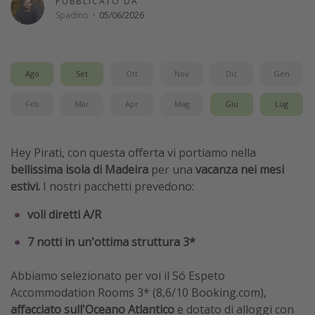
PUBBLICATO DA
Spadino
·
05/06/2026
Vacanze con bambini
Vacanze al mare
Viaggi per single
Ago
Set
Ott
Nov
Dic
Gen
Altri argomenti
Feb
Mar
Apr
Mag
Giu
Lug
Travel magazine
Hey Pirati, con questa offerta vi portiamo nella
Calendario di viaggio
bellissima isola di Madeira
per una
vacanza nei mesi
Festività del 2026
estivi.
I nostri pacchetti prevedono:
Città più visitate
voli diretti A/R
7 notti in un'ottima struttura 3*
Abbiamo selezionato per voi il Só Espeto
Accommodation Rooms 3*
(8,6/10 Booking.com),
affacciato sull'Oceano Atlantico
e dotato di alloggi con