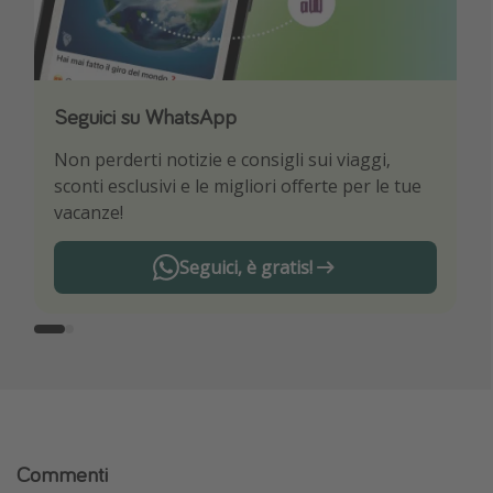
Seguici su WhatsApp
Scarica la nostra App
Non perderti notizie e consigli sui viaggi,
Sii il primo a conoscere le migliori offerte di
sconti esclusivi e le migliori offerte per le tue
viaggio
vacanze!
Seguici, è gratis!
Commenti