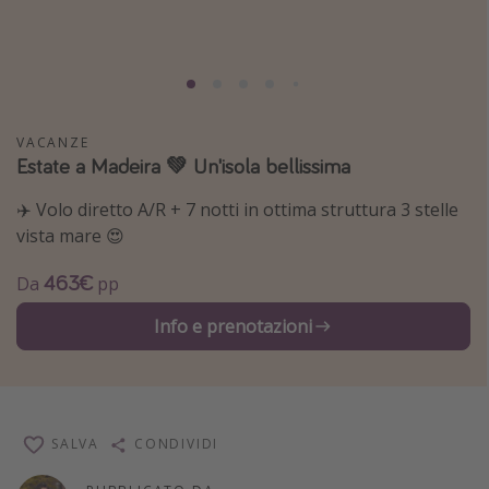
Grecia
Baleari
Egitto
Tunisia
VACANZE
Estate a Madeira 💚 Un'isola bellissima
Malta
Canarie
✈️ Volo diretto A/R + 7 notti in ottima struttura 3 stelle
vista mare 😍
Capo Verde
463€
Da
pp
Tipo di vacanza
Info e prenotazioni
Vacanze last minute
Vacanze all inclusive
Vacanze estate 2026
SALVA
CONDIVIDI
Vacanze di Pasqua 2026
Last minute capodanno