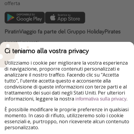
offerta
PiratinViaggio fa parte del Gruppo HolidayPirates
I nostri mercati
Ci teniamo alla vostra privacy
HolidayPirates
VakantiePiraten
WakacyjniPiraci
VoyagesPirates
Utilizziamo i cookie per migliorare la vostra esperienza
Ferienpiraten
Urlaubspiraten
di navigazione, proporre contenuti personalizzati e
Urlaubspiraten
ViajerosPiratas
analizzare il nostro traffico. Facendo clic su "Accetta
TravelPirates
tutto", l'utente accetta questo e acconsente alla
condivisione di queste informazioni con terze parti e al
Il nostro gruppo
trattamento dei suoi dati negli Stati Uniti. Per ulteriori
HolidayPirates Group
informazioni, leggere la nostra
.
informativa sulla privacy
Conoscici meglio
Informazioni legali
È possibile modificare le proprie preferenze in qualsiasi
momento. In caso di rifiuto, utilizzeremo solo i cookie
Chi siamo
Termini d' Uso
essenziali e, purtroppo, non riceverete alcun contenuto
personalizzato.
Lavora con noi
Informativa sulla privacy