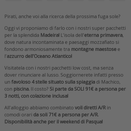
Pirati, anche voi alla ricerca della prossima fuga sole?
Oggi vi proponiamo di farlo con i nostri super pacchetti
per la splendida
Madeira!
L'isola dell'
eterna primavera
,
dove natura incontaminata e paesaggi mozzafiato si
fondono armoniosamente tra
montagne maestose
e
l'
azzurro dell'Oceano Atlantico!
Visitatela con i nostri pacchetti low cost, ma senza
dover rinunciare al lusso. Soggiornerete infatti presso
un
favoloso 4 stelle situato sulla spiaggia
di Machico,
con
piscina.
Il costo?
Si parte da SOLI 91€ a persona per
3 notti, con colazione inclusa!
All'alloggio abbiamo combinato
voli diretti A/R
in
comodi orari
da soli 71€ a persona per A/R.
Disponibilità anche per il weekend di Pasqua!