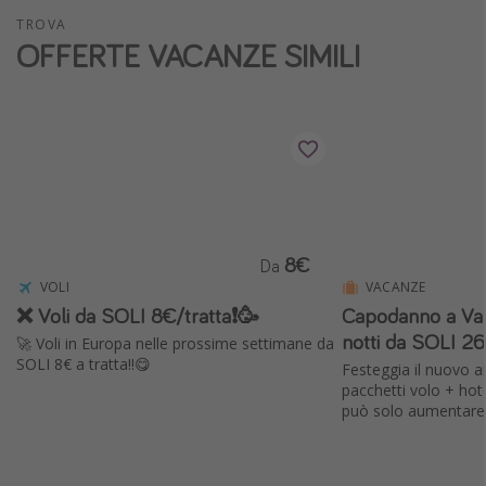
TROVA
Vacanze con bambini
OFFERTE VACANZE SIMILI
Vacanze al mare
Viaggi per single
Altri argomenti
Travel magazine
Calendario di viaggio
8€
Da
Festività del 2026
VOLI
VACANZE
Città più visitate
❌ Voli da SOLI 8€/tratta❗️🥳
Capodanno a Val
notti da SOLI 26
🚀 Voli in Europa nelle prossime settimane da
SOLI 8€ a tratta!!😋
Festeggia il nuovo a
pacchetti volo + hot
può solo aumentare