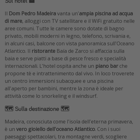
Sul hotel 🏨
Il
Dom Pedro Madeira
vanta un'
ampia piscina ad acqua
di mare
, alloggi con TV satellitare e il WiFi gratuito nelle
aree comuni. Tutte le camere sono dotate di bagno
privato, mobili moderni in legno, telefono, scrivania e,
in alcuni casi, balcone con vista panoramica sull'Oceano
Atlantico. Il
ristorante
Baía de Zarco si affaccia sulla
baia e serve piatti a base di pesce fresco e specialità
internazionali. L'hotel ospita anche un
piano bar
che
propone tè e intrattenimento dal vivo. In loco troverete
un centro immersioni subacquee e una piscina
all'aperto per bambini, mentre la zona è ideale per
attività come lo snorkeling e il windsurf.
🗺️ Sulla destinazione 🗺️
Madeira, conosciuta come l'isola dell'eterna primavera,
è un
vero gioiello dell'oceano Atlantico
. Con i suoi
paesaggi spettacolari, tra montagne verdi, scogliere