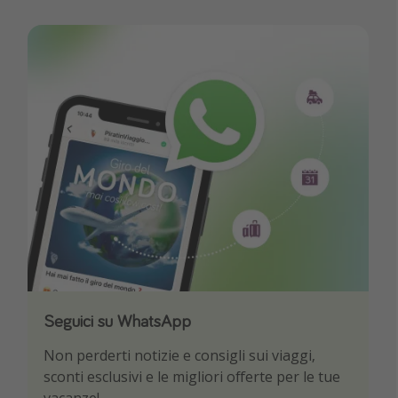
Seguici su WhatsApp
Scarica la nostra App
Non perderti notizie e consigli sui viaggi,
Sii il primo a conoscere le migliori offerte di
sconti esclusivi e le migliori offerte per le tue
viaggio