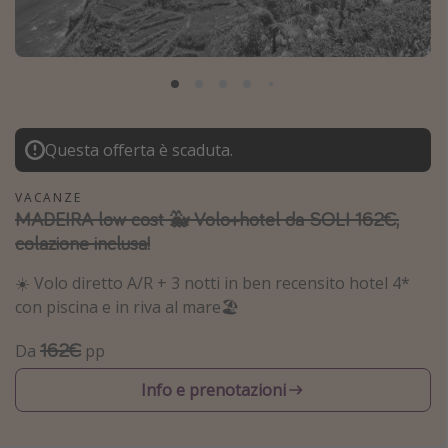
Grecia
Baleari
Egitto
Tunisia
Questa offerta è scaduta.
Malta
Canarie
VACANZE
MADEIRA low cost 🐳 Volo+hotel da SOLI 162€,
Capo Verde
colazione inclusa!
Tipo di vacanza
☀️ Volo diretto A/R + 3 notti in ben recensito hotel 4*
con piscina e in riva al mare🏖️
Vacanze last minute
Vacanze all inclusive
162€
Da
pp
Vacanze estate 2026
Info e prenotazioni
Vacanze di Pasqua 2026
Last minute capodanno