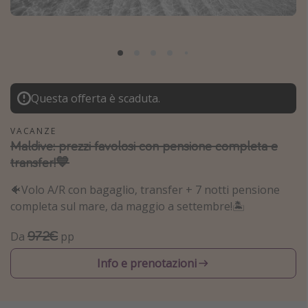
Grecia
Baleari
Egitto
Tunisia
Questa offerta è scaduta.
Malta
Canarie
VACANZE
Maldive: prezzi favolosi con pensione completa e
Capo Verde
transfer!💙
Tipo di vacanza
🐠Volo A/R con bagaglio, transfer + 7 notti pensione
completa sul mare, da maggio a settembre!🏝️
Vacanze last minute
972€
Da
pp
Vacanze all inclusive
Vacanze estate 2026
Info e prenotazioni
Vacanze di Pasqua 2026
Last minute capodanno