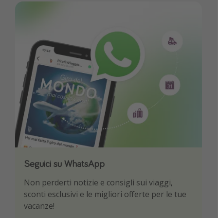
Seguici su WhatsApp
Scarica la nostra App
Non perderti notizie e consigli sui viaggi,
Sii il primo a conoscere le migliori offerte di
sconti esclusivi e le migliori offerte per le tue
viaggio
vacanze!