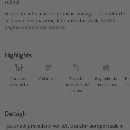
subito!
Se cercate informazioni pratiche, consigli o altre offerte
su queste destinazioni, date un’occhiata alla
nostra
pagina dedicata alle Maldive.
Highlights
Pensione
Voli inclusi
Transfer
Bagaglio da
Re
completa
aeroportuale
stiva incluso
ec
incluso
Dettagli
I pacchetti prevedono
voli a/r, transfer aeroportuale
in