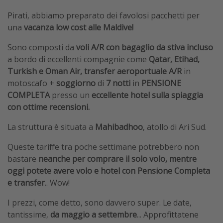
Pirati, abbiamo preparato dei favolosi pacchetti per
una
vacanza low cost alle Maldive!
Sono composti da
voli A/R con bagaglio da stiva incluso
a bordo di eccellenti compagnie
come
Qatar, Etihad,
Turkish e Oman Air, transfer aeroportuale A/R
in
motoscafo +
soggiorno
di
7 notti
in
PENSIONE
COMPLETA
presso un
eccellente hotel sulla spiaggia
con ottime recensioni.
La struttura è situata a
Mahibadhoo
, atollo di Ari Sud.
Queste tariffe tra poche settimane potrebbero non
bastare
neanche per comprare il solo volo, mentre
oggi potete avere volo e hotel con Pensione Completa
e transfer
.. Wow!
I prezzi, come detto, sono davvero super. Le date,
tantissime,
da maggio a settembre
... Approfittatene