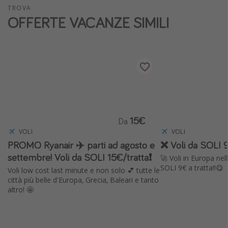
TROVA
Vacanze con bambini
OFFERTE VACANZE SIMILI
Vacanze al mare
Viaggi per single
Altri argomenti
Travel magazine
Calendario di viaggio
15€
Da
Festività del 2026
VOLI
VOLI
PROMO Ryanair ✈️ parti ad agosto e
❌ Voli da SOLI 9
Città più visitate
settembre! Voli da SOLI 15€/tratta❗️
🚀 Voli in Europa ne
SOLI 9€ a tratta!!😋
Voli low cost last minute e non solo 💕 tutte le
città più belle d'Europa, Grecia, Baleari e tanto
altro! 🤩