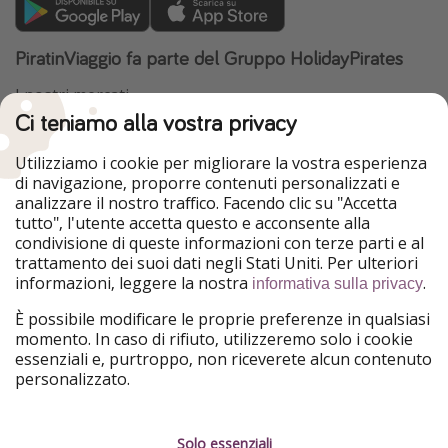
PiratinViaggio fa parte del Gruppo HolidayPirates
I nostri mercati
Ci teniamo alla vostra privacy
HolidayPirates
VakantiePiraten
WakacyjniPiraci
VoyagesPirates
Utilizziamo i cookie per migliorare la vostra esperienza
Ferienpiraten
Urlaubspiraten
di navigazione, proporre contenuti personalizzati e
Urlaubspiraten
ViajerosPiratas
analizzare il nostro traffico. Facendo clic su "Accetta
TravelPirates
tutto", l'utente accetta questo e acconsente alla
condivisione di queste informazioni con terze parti e al
Il nostro gruppo
trattamento dei suoi dati negli Stati Uniti. Per ulteriori
HolidayPirates Group
informazioni, leggere la nostra
.
informativa sulla privacy
Conoscici meglio
Informazioni legali
È possibile modificare le proprie preferenze in qualsiasi
momento. In caso di rifiuto, utilizzeremo solo i cookie
Chi siamo
Termini d' Uso
essenziali e, purtroppo, non riceverete alcun contenuto
personalizzato.
Lavora con noi
Informativa sulla privacy
Stampa
Note legali
Solo essenziali